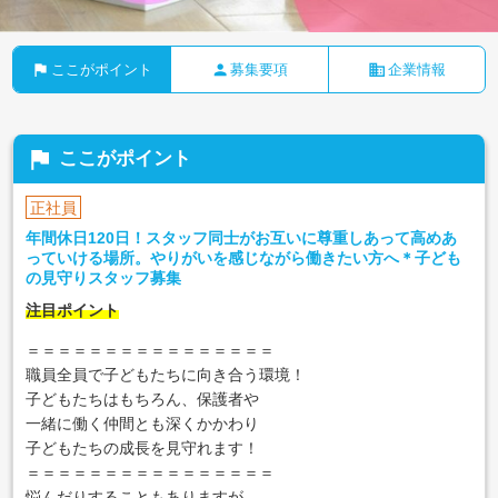
flag
person
business
ここがポイント
募集要項
企業情報
flag
ここがポイント
正社員
年間休日120日！スタッフ同士がお互いに尊重しあって高めあ
っていける場所。やりがいを感じながら働きたい方へ＊子ども
の見守りスタッフ募集
注目ポイント
＝＝＝＝＝＝＝＝＝＝＝＝＝＝＝＝
職員全員で子どもたちに向き合う環境！
子どもたちはもちろん、保護者や
一緒に働く仲間とも深くかかわり
子どもたちの成長を見守れます！
＝＝＝＝＝＝＝＝＝＝＝＝＝＝＝＝
悩んだりすることもありますが