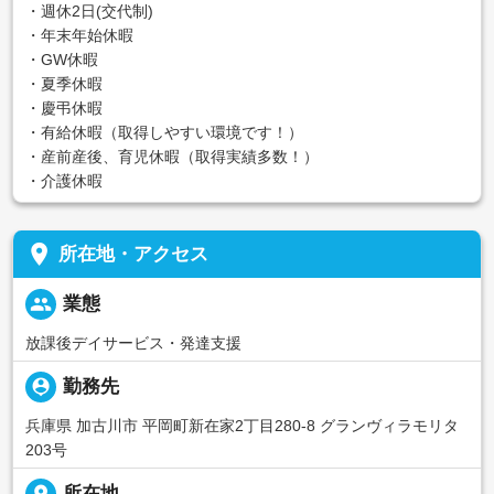
・週休2日(交代制)
・年末年始休暇
・GW休暇
・夏季休暇
・慶弔休暇
・有給休暇（取得しやすい環境です！）
・産前産後、育児休暇（取得実績多数！）
・介護休暇
place
所在地・アクセス
people
業態
放課後デイサービス・発達支援
person_pin
勤務先
兵庫県 加古川市 平岡町新在家2丁目280-8 グランヴィラモリタ
203号
place
所在地