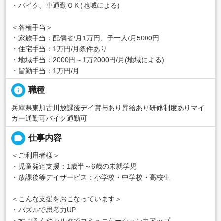
・バイク、車通勤ＯＫ(地域による)
＜各種手当＞
・家族手当：配偶者/月1万円、子一人/月5000円
・住宅手当：1万円/月条件あり
・地域手当：2000円～1万2000円/月(地域による)
・皆勤手当：1万円/月
info
職種
兵庫県東加古川放課後デイ賞与あり昇給あり研修制度ありマイ
カー通勤可バイク通勤可
label
仕事内容
＜ご利用者様＞
・児童発達支援：1歳半～6歳の未就学児
・放課後等デイサービス：小学校・中学校・高校生
＜こんな支援をおこなっています＞
・パズルで思考力UP
・すごろくやカルタでコミュニケーション力アップ