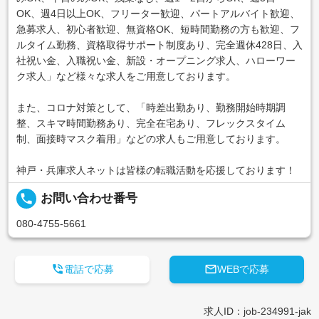
OK、週4日以上OK、フリーター歓迎、パートアルバイト歓迎、
急募求人、初心者歓迎、無資格OK、短時間勤務の方も歓迎、フ
ルタイム勤務、資格取得サポート制度あり、完全週休428日、入
社祝い金、入職祝い金、新設・オープニング求人、ハローワー
ク求人」など様々な求人をご用意しております。
また、コロナ対策として、「時差出勤あり、勤務開始時期調
整、スキマ時間勤務あり、完全在宅あり、フレックスタイム
制、面接時マスク着用」などの求人もご用意しております。
神戸・兵庫求人ネットは皆様の転職活動を応援しております！
local_phone
お問い合わせ番号
080-4755-5661


電話で応募
WEBで応募
求人ID：job-234991-jak