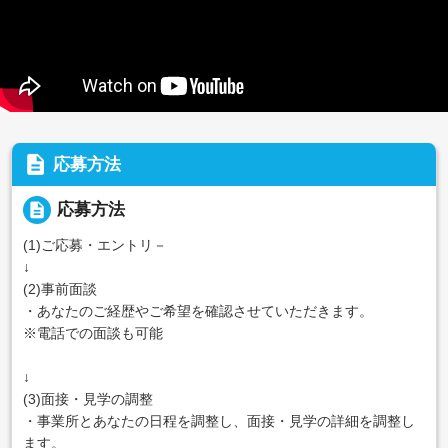
description
応募方法
description
応募方法
(1)ご応募・エントリ－
↓
(2)事前面談
・あなたのご経歴やご希望を確認させていただきます。
※電話での面談も可能
↓
(3)面接・見学の調整
・事業所とあなたの日程を調整し、面接・見学の詳細を調整し
ます。