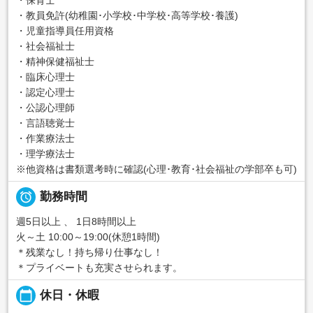
・教員免許(幼稚園･小学校･中学校･高等学校･養護)
・児童指導員任用資格
・社会福祉士
・精神保健福祉士
・臨床心理士
・認定心理士
・公認心理師
・言語聴覚士
・作業療法士
・理学療法士
※他資格は書類選考時に確認(心理･教育･社会福祉の学部卒も可)

勤務時間
週5日以上 、 1日8時間以上
火～土 10:00～19:00(休憩1時間)
＊残業なし！持ち帰り仕事なし！
＊プライベートも充実させられます。
calendar_today
休日・休暇