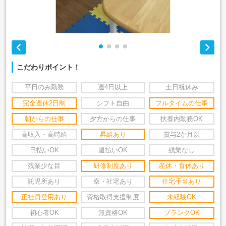


こだわりポイント！
平日のみ勤務
週4日以上
土日祝休み
完全週休2日制
シフト自由
フルタイムの仕事
朝からの仕事
夕方からの仕事
扶養内勤務OK
高収入・高時給
昇給あり
賞与2か月以
日払いOK
週払いOK
残業なし
残業少な目
研修制度あり
産休・育休あり
託児所あり
寮・社宅あり
住宅手当あり
正社員登用あり
資格取得支援制度
未経験OK
初心者OK
無資格OK
ブランクOK