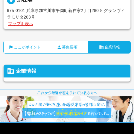
675-0101 兵庫県加古川市平岡町新在家2丁目280-8 グランヴィ
ラモリタ203号
マップを表示
flag
person
business
ここがポイント
募集要項
企業情報
business
企業情報