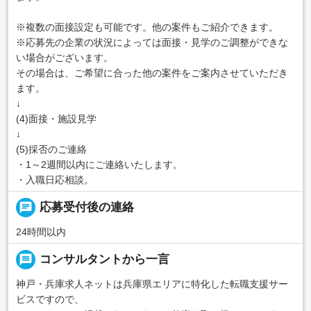
※複数の面接設定も可能です。他の案件もご紹介できます。
※応募先の企業の状況によっては面接・見学のご調整ができな
い場合がございます。
その場合は、ご希望に合った他の案件をご案内させていただき
ます。
↓
(4)面接・施設見学
↓
(5)採否のご連絡
・1～2週間以内にご連絡いたします。
・入職日応相談。
chat
応募受付後の連絡
24時間以内
message
コンサルタントから一言
神戸・兵庫求人ネットは兵庫県エリアに特化した転職支援サー
ビスですので、