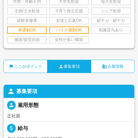
学歴・年齢不問
大学生歓迎
短大生歓迎
主婦/主夫歓迎
子育て両立応援
シニア歓迎
経験者優遇
友達と応募OK
駅チカ・駅ナカ
車通勤OK
バイク通勤OK
制服貸与あり
服装/髪型自由
女性が多い職場
flag
person
business
ここがポイント
募集要項
企業情報
person
募集要項
person
雇用形態
正社員
attach_money
給与