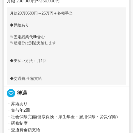
月給 200,000円〜250,000円
月給20万0580円～25万円＋各種手当
◆昇給あり
※固定残業代8h含む
※超過分は別途支給します
◆支払い方法：月1回
◆交通費:全額支給
favorite_border
待遇
・昇給あり
・賞与年2回
・社会保険完備(健康保険・厚生年金・雇用保険・労災保険)
・研修制度
・交通費全額支給