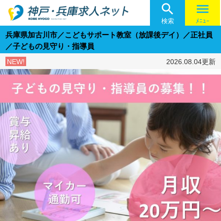

menu
検索
ﾒﾆｭｰ
兵庫県加古川市／こどもサポート教室（放課後デイ）／正社員
／子どもの見守り・指導員
NEW!
2026.08.04更新