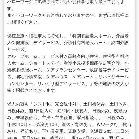
ハローワークに掲載されていないお仕事も取り扱っておりま
す。
またハローワークとも連携しておりますので、まずはお気軽に
ご相談ください。
現在医療・福祉求人に特化し、「特別養護老人ホーム、介護老
人保健施設、デイサービス、介護付有料老人ホーム、訪問介護
サービス、
グループホーム、サービス付き高齢者向け住宅、住宅型有料老
人ホーム、ショートステイ、看護小規模多機能型居宅介護、小
規模多機能ホーム、ケアプランセンター、放課後等デイサービ
ス、居宅介護支援、ケアハウス、ケアホーム、リハビリテーシ
ョンセンター、リハビリ型デイサービス、」等の施設の求人が
多く掲載されております。
求人内容も「シフト制、完全週休2日、土日祝休み、土日休み、
日祝休み、週3日以内可、短時間・扶養内、日勤のみ、夜勤の
み、未経験歓迎、主婦・主夫歓迎、曜日相談可、土日祝のみ、
年休110日～、残業月10H、産休・育休あり、Ｗワーク可、賞与
あり、昇給あり、正社員登用、資格支援、交通費支給、土日の
みOK、平日のみOK、残業なし、週1～2日からOK、週3日～