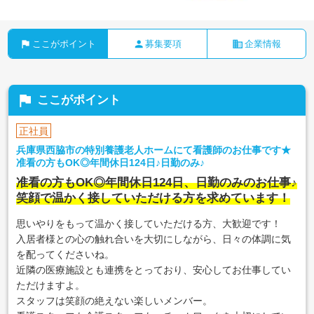
flag
person
business
ここがポイント
募集要項
企業情報
flag
ここがポイント
正社員
兵庫県西脇市の特別養護老人ホームにて看護師のお仕事です★
准看の方もOK◎年間休日124日♪日勤のみ♪
准看の方もOK◎年間休日124日、日勤のみのお仕事♪
笑顔で温かく接していただける方を求めています！
思いやりをもって温かく接していただける方、大歓迎です！
入居者様との心の触れ合いを大切にしながら、日々の体調に気
を配ってくださいね。
近隣の医療施設とも連携をとっており、安心してお仕事してい
ただけますよ。
スタッフは笑顔の絶えない楽しいメンバー。