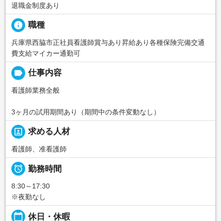
退職金制度あり
info
職種
兵庫県西脇市正社員看護師賞与あり昇給あり各種保険完備交通
費支給マイカー通勤可
label
仕事内容
看護師業務全般
3ヶ月の試用期間あり（期間中の条件変動なし）
portrait
求める人材
看護師、准看護師

勤務時間
8:30～17:30
※夜勤なし
calendar_today
休日・休暇