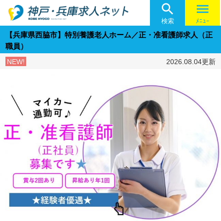

menu
検索
ﾒﾆｭｰ
【兵庫県西脇市】特別養護老人ホーム／正・准看護師求人（正
職員）
NEW!
2026.08.04更新