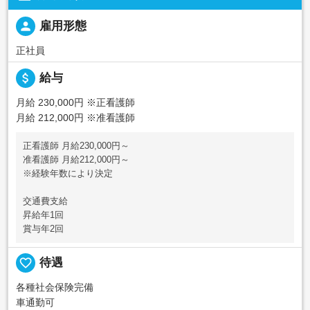
person
雇用形態
正社員
attach_money
給与
月給 230,000円
※正看護師
月給 212,000円
※准看護師
正看護師 月給230,000円～
准看護師 月給212,000円～
※経験年数により決定
交通費支給
昇給年1回
賞与年2回
favorite_border
待遇
各種社会保険完備
車通勤可