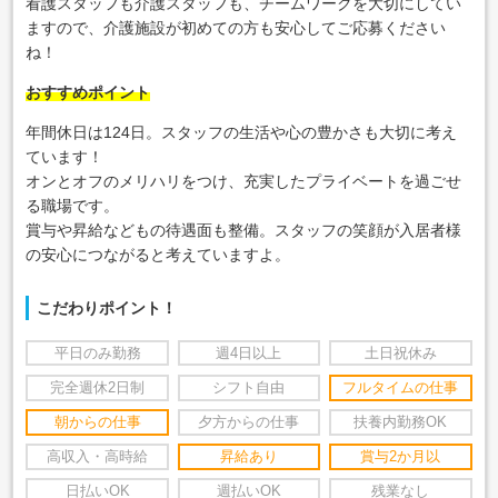
看護スタッフも介護スタッフも、チームワークを大切にしてい
ますので、介護施設が初めての方も安心してご応募ください
ね！
おすすめポイント
年間休日は124日。スタッフの生活や心の豊かさも大切に考え
ています！
オンとオフのメリハリをつけ、充実したプライベートを過ごせ
る職場です。
賞与や昇給などもの待遇面も整備。スタッフの笑顔が入居者様
の安心につながると考えていますよ。
こだわりポイント！
平日のみ勤務
週4日以上
土日祝休み
完全週休2日制
シフト自由
フルタイムの仕事
朝からの仕事
夕方からの仕事
扶養内勤務OK
高収入・高時給
昇給あり
賞与2か月以
日払いOK
週払いOK
残業なし