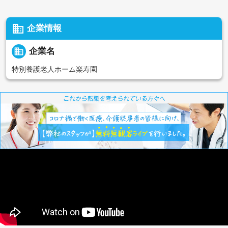
business
企業情報
business
企業名
特別養護老人ホーム楽寿園