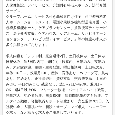
人保健施設、デイサービス、介護付有料老人ホーム、訪問介護
サービス、
グループホーム、サービス付き高齢者向け住宅、住宅型有料老
人ホーム、ショートステイ、看護小規模多機能型居宅介護、小
規模多機能ホーム、ケアプランセンター、放課後等デイサービ
ス、居宅介護支援、ケアハウス、ケアホーム、リハビリテーシ
ョンセンター、リハビリ型デイサービス、」等の施設の求人が
多く掲載されております。
求人内容も「シフト制、完全週休2日、土日祝休み、土日休み、
日祝休み、週3日以内可、短時間・扶養内、日勤のみ、夜勤の
み、未経験歓迎、主婦・主夫歓迎、曜日相談可、土日祝のみ、
年休110日～、残業月10H、産休・育休あり、Ｗワーク可、賞与
あり、昇給あり、正社員登用、資格支援、交通費支給、土日の
みOK、平日のみOK、残業なし、週1～2日からOK、週3日～
OK、週4日以上OK、フリーター歓迎、パートアルバイト歓迎、
急募求人、初心者歓迎、無資格OK、短時間勤務の方も歓迎、フ
ルタイム勤務、資格取得サポート制度あり、完全週休703日、入
社祝い金、入職祝い金、新設・オープニング求人、ハローワー
ク求人」など様々な求人をご用意しております。