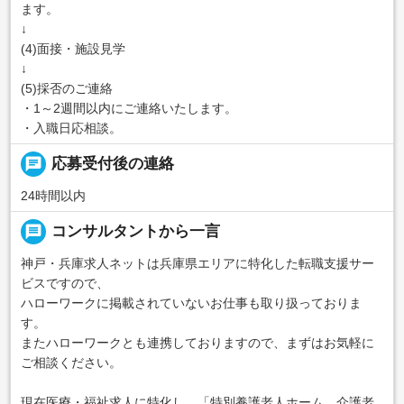
ます。
↓
(4)面接・施設見学
↓
(5)採否のご連絡
・1～2週間以内にご連絡いたします。
・入職日応相談。
chat
応募受付後の連絡
24時間以内
message
コンサルタントから一言
神戸・兵庫求人ネットは兵庫県エリアに特化した転職支援サー
ビスですので、
ハローワークに掲載されていないお仕事も取り扱っておりま
す。
またハローワークとも連携しておりますので、まずはお気軽に
ご相談ください。
現在医療・福祉求人に特化し、「特別養護老人ホーム、介護老