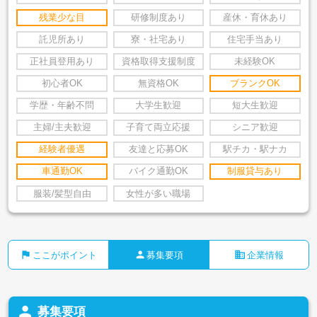
残業少な目
研修制度あり
産休・育休あり
託児所あり
寮・社宅あり
住宅手当あり
正社員登用あり
資格取得支援制度
未経験OK
初心者OK
無資格OK
ブランクOK
学歴・年齢不問
大学生歓迎
短大生歓迎
主婦/主夫歓迎
子育て両立応援
シニア歓迎
経験者優遇
友達と応募OK
駅チカ・駅ナカ
車通勤OK
バイク通勤OK
制服貸与あり
服装/髪型自由
女性が多い職場
flag
person
business
ここがポイント
募集要項
企業情報
person
募集要項