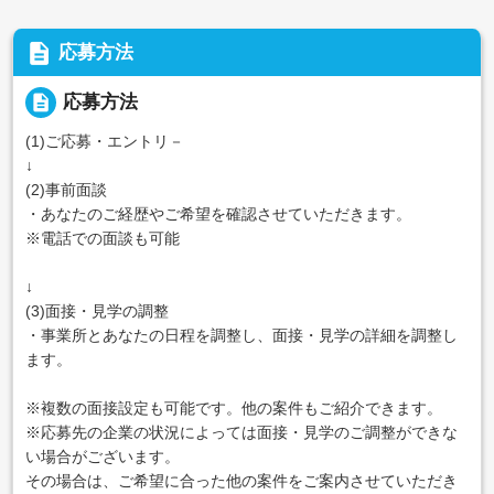
description
応募方法
description
応募方法
(1)ご応募・エントリ－
↓
(2)事前面談
・あなたのご経歴やご希望を確認させていただきます。
※電話での面談も可能
↓
(3)面接・見学の調整
・事業所とあなたの日程を調整し、面接・見学の詳細を調整し
ます。
※複数の面接設定も可能です。他の案件もご紹介できます。
※応募先の企業の状況によっては面接・見学のご調整ができな
い場合がございます。
その場合は、ご希望に合った他の案件をご案内させていただき