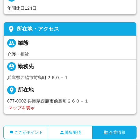
年間休日124日
place
所在地・アクセス
people
業態
介護・福祉
person_pin
勤務先
兵庫県西脇市前島町２６０－１
place
所在地
677-0002 兵庫県西脇市前島町２６０－１
マップを表示
flag
person
business
ここがポイント
募集要項
企業情報