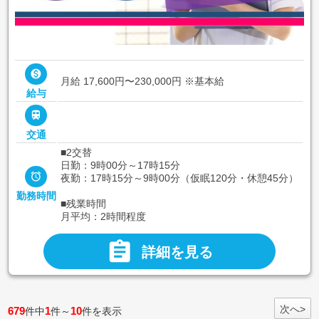

月給 17,600円〜230,000円
※基本給
給与

交通
■2交替
日勤：9時00分～17時15分

夜勤：17時15分～9時00分（仮眠120分・休憩45分）
勤務時間
■残業時間
月平均：2時間程度

詳細を見る
次へ>
679
1
10
件中
件～
件を表示