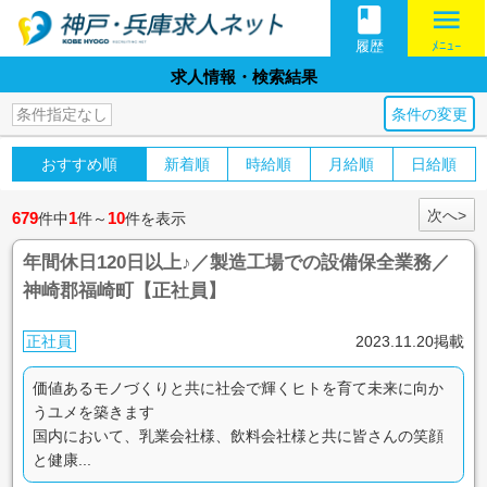
book
menu
履歴
ﾒﾆｭｰ
求人情報・検索結果
条件の変更
条件指定なし
おすすめ順
新着順
時給順
月給順
日給順
次へ>
679
1
10
件中
件～
件を表示
年間休日120日以上♪／製造工場での設備保全業務／
神崎郡福崎町【正社員】
正社員
2023.11.20掲載
価値あるモノづくりと共に社会で輝くヒトを育て未来に向か
うユメを築きます
国内において、乳業会社様、飲料会社様と共に皆さんの笑顔
と健康...