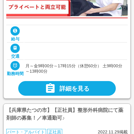

給与

交通

月～金9時00分～17時15分（休憩60分） 土9時00分
～13時00分
勤務時間

詳細を見る
【兵庫県たつの市】【正社員】整形外科病院にて薬
剤師の募集！／車通勤可♪
パート・アルバイト
正社員
2022.11.29掲載