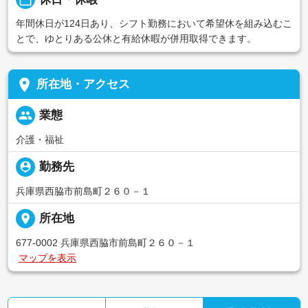
年間休日が124日あり、シフト勤務において希望休を組み込むこ
とで、ゆとりある公休と有給休暇が併用取得できます。
place
所在地・アクセス
people
業態
介護・福祉
person_pin
勤務先
兵庫県西脇市前島町２６０－１
place
所在地
677-0002 兵庫県西脇市前島町２６０－１
マップを表示