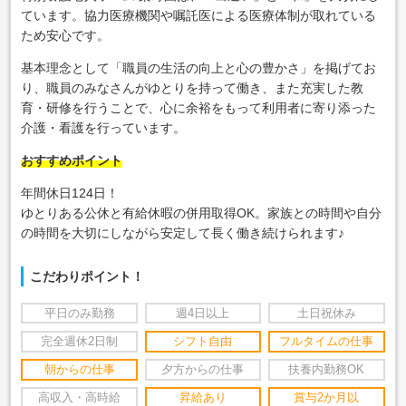
ています。協力医療機関や嘱託医による医療体制が取れている
ため安心です。
基本理念として「職員の生活の向上と心の豊かさ」を掲げてお
り、職員のみなさんがゆとりを持って働き、また充実した教
育・研修を行うことで、心に余裕をもって利用者に寄り添った
介護・看護を行っています。
おすすめポイント
年間休日124日！
ゆとりある公休と有給休暇の併用取得OK。家族との時間や自分
の時間を大切にしながら安定して長く働き続けられます♪
こだわりポイント！
平日のみ勤務
週4日以上
土日祝休み
完全週休2日制
シフト自由
フルタイムの仕事
朝からの仕事
夕方からの仕事
扶養内勤務OK
高収入・高時給
昇給あり
賞与2か月以