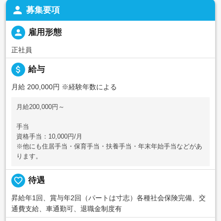
person
募集要項
person
雇用形態
正社員
attach_money
給与
月給 200,000円
※経験年数による
月給200,000円～
手当
資格手当：10,000円/月
※他にも住居手当・保育手当・扶養手当・年末年始手当などがあ
ります。
favorite_border
待遇
昇給年1回、賞与年2回（パートは寸志）各種社会保険完備、交
通費支給、車通勤可、退職金制度有