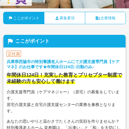
flag
person
business
ここがポイント
募集要項
企業情報
flag
ここがポイント
正社員
兵庫県西脇市の特別養護老人ホームにて介護支援専門員【ケア
マネ】のお仕事です★年間休日124日♪日勤のみ♪
年間休日124日！充実した教育とプリセプター制度で
未経験の方も安心して働けます
介護支援専門員（ケアマネジャー）（居宅）の募集をしていま
す。
居宅介護支援と在宅介護支援センターの業務を兼務となりま
す。
あなたの思いやりと温かさでたくさんの笑顔を作りませんか？
特別養護老人ホーム 楽寿園は、「出逢い」と「和」を大切にし