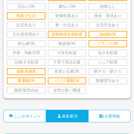
日払いOK
週払いOK
残業なし
残業少な目
研修制度あり
産休・育休あり
託児所あり
寮・社宅あり
住宅手当あり
正社員登用あり
資格取得支援制度
未経験OK
初心者OK
無資格OK
ブランクOK
学歴・年齢不問
大学生歓迎
短大生歓迎
主婦/主夫歓迎
子育て両立応援
シニア歓迎
経験者優遇
友達と応募OK
駅チカ・駅ナカ
車通勤OK
バイク通勤OK
制服貸与あり
服装/髪型自由
女性が多い職場
flag
person
business
ここがポイント
募集要項
企業情報