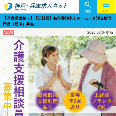

menu
検索
ﾒﾆｭｰ
【兵庫県西脇市】【正社員】特別養護老人ホーム／介護支援専
門員（居宅）募集！
NEW!
2026.08.04更新