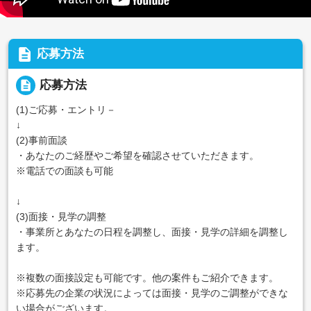
description
応募方法
description
応募方法
(1)ご応募・エントリ－
↓
(2)事前面談
・あなたのご経歴やご希望を確認させていただきます。
※電話での面談も可能
↓
(3)面接・見学の調整
・事業所とあなたの日程を調整し、面接・見学の詳細を調整し
ます。
※複数の面接設定も可能です。他の案件もご紹介できます。
※応募先の企業の状況によっては面接・見学のご調整ができな
い場合がございます。