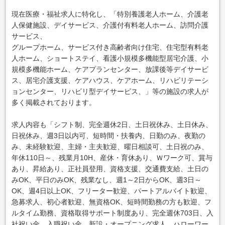
現在医療・福祉求人に特化し、「特別養護老人ホーム、介護老
人保健施設、デイサービス、介護付有料老人ホーム、訪問介護
サービス、
グループホーム、サービス付き高齢者向け住宅、住宅型有料老
人ホーム、ショートステイ、看護小規模多機能型居宅介護、小
規模多機能ホーム、ケアプランセンター、放課後等デイサービ
ス、居宅介護支援、ケアハウス、ケアホーム、リハビリテーシ
ョンセンター、リハビリ型デイサービス、」等の施設の求人が
多く掲載されております。
求人内容も「シフト制、完全週休2日、土日祝休み、土日休み、
日祝休み、週3日以内可、短時間・扶養内、日勤のみ、夜勤の
み、未経験歓迎、主婦・主夫歓迎、曜日相談可、土日祝のみ、
年休110日～、残業月10H、産休・育休あり、Ｗワーク可、賞与
あり、昇給あり、正社員登用、資格支援、交通費支給、土日の
みOK、平日のみOK、残業なし、週1～2日からOK、週3日～
OK、週4日以上OK、フリーター歓迎、パートアルバイト歓迎、
急募求人、初心者歓迎、無資格OK、短時間勤務の方も歓迎、フ
ルタイム勤務、資格取得サポート制度あり、完全週休703日、入
社祝い金、入職祝い金、新設・オープニング求人、ハローワー