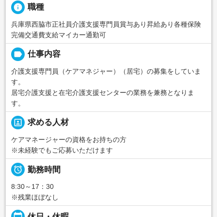
info
職種
兵庫県西脇市正社員介護支援専門員賞与あり昇給あり各種保険
完備交通費支給マイカー通勤可
label
仕事内容
介護支援専門員（ケアマネジャー）（居宅）の募集をしていま
す。
居宅介護支援と在宅介護支援センターの業務を兼務となりま
す。
portrait
求める人材
ケアマネージャーの資格をお持ちの方
※未経験でもご応募いただけます

勤務時間
8:30～17：30
※残業ほぼなし
calendar_today
休日・休暇