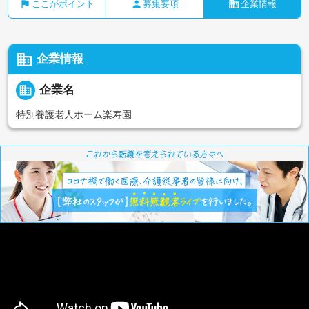
flag
person
business
ここがポイント
募集要項
企業情報
business
企業情報
business
企業名
特別養護老人ホーム楽寿園