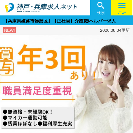

menu
検索
ﾒﾆｭｰ
【兵庫県姫路市飾磨区】【正社員】介護職/ヘルパー求人
NEW!
2026.08.04更新