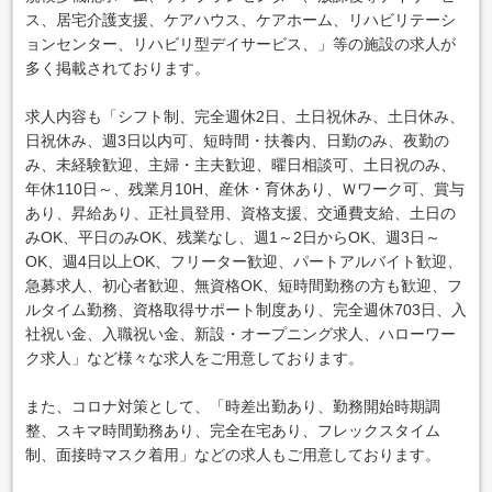
ス、居宅介護支援、ケアハウス、ケアホーム、リハビリテーシ
ョンセンター、リハビリ型デイサービス、」等の施設の求人が
多く掲載されております。
求人内容も「シフト制、完全週休2日、土日祝休み、土日休み、
日祝休み、週3日以内可、短時間・扶養内、日勤のみ、夜勤の
み、未経験歓迎、主婦・主夫歓迎、曜日相談可、土日祝のみ、
年休110日～、残業月10H、産休・育休あり、Ｗワーク可、賞与
あり、昇給あり、正社員登用、資格支援、交通費支給、土日の
みOK、平日のみOK、残業なし、週1～2日からOK、週3日～
OK、週4日以上OK、フリーター歓迎、パートアルバイト歓迎、
急募求人、初心者歓迎、無資格OK、短時間勤務の方も歓迎、フ
ルタイム勤務、資格取得サポート制度あり、完全週休703日、入
社祝い金、入職祝い金、新設・オープニング求人、ハローワー
ク求人」など様々な求人をご用意しております。
また、コロナ対策として、「時差出勤あり、勤務開始時期調
整、スキマ時間勤務あり、完全在宅あり、フレックスタイム
制、面接時マスク着用」などの求人もご用意しております。