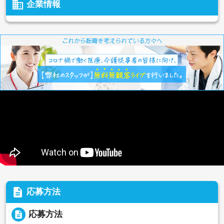
business
企業情報
description
応募方法
description
応募方法