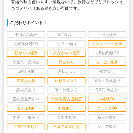
・有給休暇も使いやすい環境なので、旅行などでリフレッシュ
しつつメリハリある働き方が可能です。
こだわりポイント！
平日のみ勤務
週4日以上
土日祝休み
完全週休2日制
シフト自由
フルタイムの仕事
朝からの仕事
夕方からの仕事
扶養内勤務OK
高収入・高時給
昇給あり
賞与2か月以
日払いOK
週払いOK
残業なし
残業少な目
研修制度あり
産休・育休あり
託児所あり
寮・社宅あり
住宅手当あり
正社員登用あり
資格取得支援制度
未経験OK
初心者OK
無資格OK
ブランクOK
学歴・年齢不問
大学生歓迎
短大生歓迎
主婦/主夫歓迎
子育て両立応援
シニア歓迎