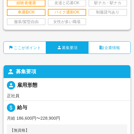
経験者優遇
友達と応募OK
駅チカ・駅ナカ
車通勤OK
バイク通勤OK
制服貸与あり
服装/髪型自由
女性が多い職場
flag
person
business
ここがポイント
募集要項
企業情報
person
募集要項
person
雇用形態
正社員
attach_money
給与
月給 186,600円〜228,900円
【無資格】