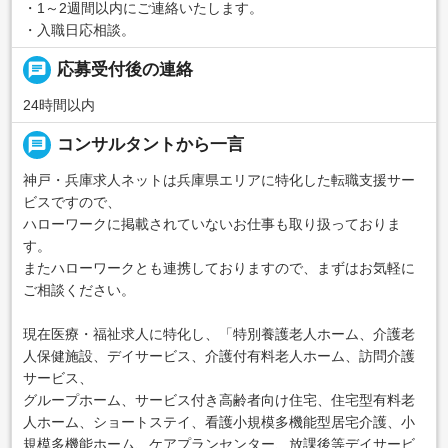
・1～2週間以内にご連絡いたします。
・入職日応相談。
chat
応募受付後の連絡
24時間以内
message
コンサルタントから一言
神戸・兵庫求人ネットは兵庫県エリアに特化した転職支援サー
ビスですので、
ハローワークに掲載されていないお仕事も取り扱っておりま
す。
またハローワークとも連携しておりますので、まずはお気軽に
ご相談ください。
現在医療・福祉求人に特化し、「特別養護老人ホーム、介護老
人保健施設、デイサービス、介護付有料老人ホーム、訪問介護
サービス、
グループホーム、サービス付き高齢者向け住宅、住宅型有料老
人ホーム、ショートステイ、看護小規模多機能型居宅介護、小
規模多機能ホーム、ケアプランセンター、放課後等デイサービ