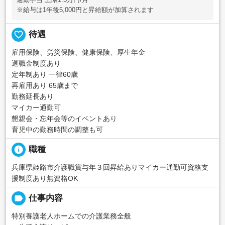
※給与は1年後5,000円と昇給額が加算されます
favorite_border
待遇
雇用保険、労災保険、健康保険、厚生年金
退職金制度あり
定年制あり 一律60歳
再雇用あり 65歳まで
勤務延長あり
マイカー通勤可
懇親会・忘年会等のイベントあり
育児中の勤務時間の調整も可
info
職種
兵庫県姫路市介護職賞与年３回昇給ありマイカー通勤可資格支
援制度あり無資格OK
label
仕事内容
特別養護老人ホームでの介護業務全般