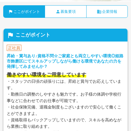
flag
person
business
ここがポイント
募集要項
企業情報
flag
ここがポイント
正社員
昇給・賞与あり♪資格不問☆ご家庭とも両立しやすい環境◎姫路
市飾磨区にてスキルアップしながら働ける環境であなたの力を
発揮してみませんか？
働きやすい環境をご用意しています
・スタッフの日頃の頑張りには、昇給と賞与でお応えしていま
す。
・勤務日の調整のしやすさも魅力です。お子様の体調や学校行
事などに合わせてのお仕事が可能です。
・社会保険完備、退職金制度もございますので安心して働くこ
とができますよ。
・資格取得もバックアップしていますので、スキルを高めなが
ら業務に取り組めます。