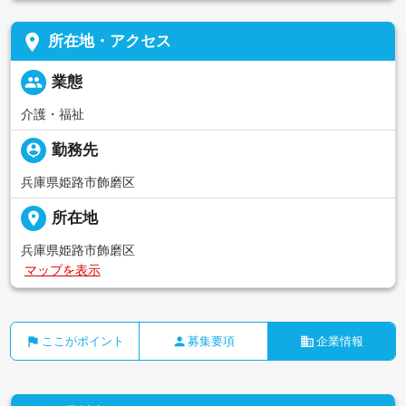
place
所在地・アクセス
people
業態
介護・福祉
person_pin
勤務先
兵庫県姫路市飾磨区
place
所在地
兵庫県姫路市飾磨区
マップを表示
flag
person
business
ここがポイント
募集要項
企業情報