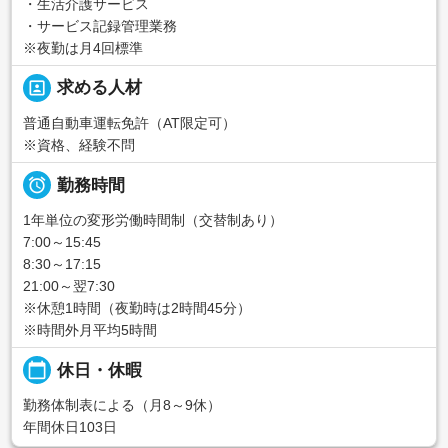
・生活介護サービス
・サービス記録管理業務
※夜勤は月4回標準
portrait
求める人材
普通自動車運転免許（AT限定可）
※資格、経験不問

勤務時間
1年単位の変形労働時間制（交替制あり）
7:00～15:45
8:30～17:15
21:00～翌7:30
※休憩1時間（夜勤時は2時間45分）
※時間外月平均5時間
calendar_today
休日・休暇
勤務体制表による（月8～9休）
年間休日103日