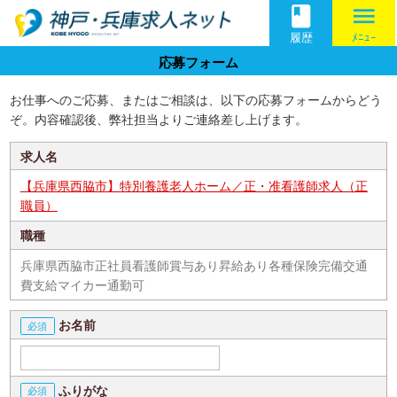
book
menu
履歴
ﾒﾆｭｰ
応募フォーム
お仕事へのご応募、またはご相談は、以下の応募フォームからどう
ぞ。内容確認後、弊社担当よりご連絡差し上げます。
求人名
【兵庫県西脇市】特別養護老人ホーム／正・准看護師求人（正
職員）
職種
兵庫県西脇市正社員看護師賞与あり昇給あり各種保険完備交通
費支給マイカー通勤可
お名前
ふりがな