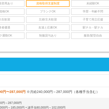
員登用あり
資格取得支援制度
未経験OK
資格OK
ブランクOK
学歴・年齢不問
大生歓迎
主婦/主夫歓迎
子育て両立応援
験者優遇
友達と応募OK
駅チカ・駅ナカ
ク通勤OK
制服貸与あり
服装/髪型自由
00円〜287,000円
※月給240,000円～287,000円（各種手当含む）
00円～287,000円
000円～185,000円 + 諸手当80,000円～102,000円