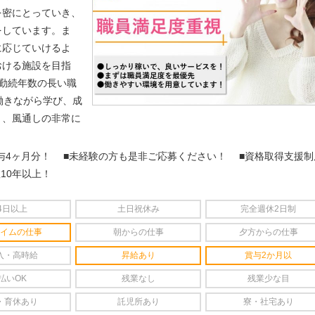
を密にとっていき、
をしています。ま
に応じていけるよ
おける施設を目指
続年数の長い職
働きながら学び、成
り、風通しの非常に
4ヶ月分！
■未経験の方も是非ご応募ください！
■資格取得支援制
10年以上！
4日以上
土日祝休み
完全週休2日制
イムの仕事
朝からの仕事
夕方からの仕事
入・高時給
昇給あり
賞与2か月以
払いOK
残業なし
残業少な目
・育休あり
託児所あり
寮・社宅あり