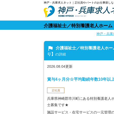
神戸・兵庫求人ネット｜正社員やパートのお仕事探しな
介護福祉士／特別養護老人ホーム
神戸・兵庫
flag
介護福祉士／特別養護老人ホー
り】
の詳細
2026.08.04更新
賞与4ヶ月分☆平均勤続年数10年以
正社員
兵庫県神崎郡市川町にある特別養護老人
士募集です★
施設サービス・在宅サービスの一元管理