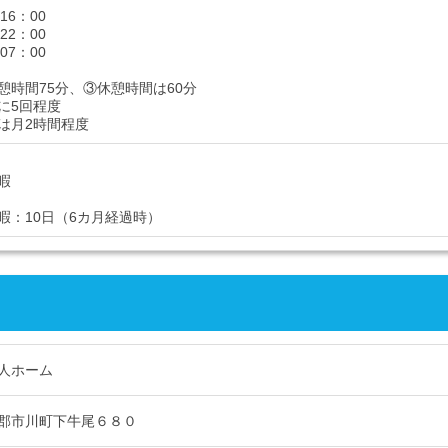
16：00
22：00
07：00
憩時間75分、③休憩時間は60分
に5回程度
は月2時間程度
暇
暇：10日（6カ月経過時）
人ホーム
郡市川町下牛尾６８０