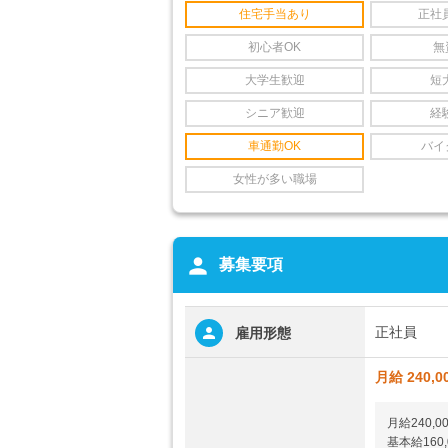
住宅手当あり
正社
初心者OK
無
大学生歓迎
短
シニア歓迎
経
車通勤OK
バイ
女性が多い職場
person
募集要項
正社員
雇用形態
月給 240,0
月給240,0
基本給160,