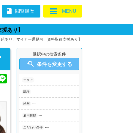
book
閲覧履歴
MENU
支援あり】
昇給あり、マイカー通勤可、資格取得支援あり】
選択中の検索条件
あ

条件を変更する
---
エリア
---
職種
---
給与
---
雇用形態
---
こだわり条件