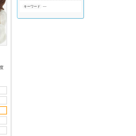
---
キーワード
度