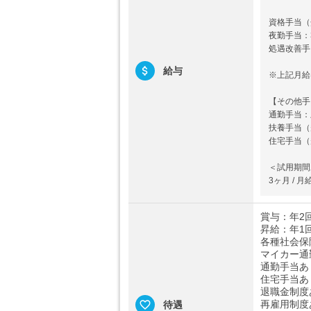
資格手当（
夜勤手当：3
処遇改善手当
給与
※上記月給
【その他手
通勤手当：上
扶養手当（
住宅手当（
＜試用期間
3ヶ月 / 月
賞与：年2
昇給：年1
各種社会保
マイカー通
通勤手当あり
住宅手当あ
退職金制度
再雇用制度
待遇