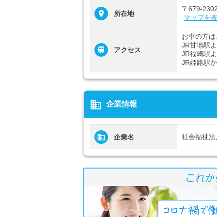
〒679-2
所在地
マップを
お車の方は
JR甘地駅
アクセス
JR福崎駅
JR姫路駅
business
企業情報
社会福祉法
企業名