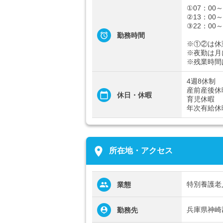
①07：00～
②13：00～
③22：00～
勤務時間
※①②は休
※夜勤は月
※残業時間
4週8休制
産前産後休
休日・休暇
育児休暇
年次有給休
place
所在地・アクセス
特別養護老
業態
兵庫県神崎
勤務先