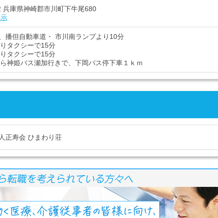
302 兵庫県神崎郡市川町下牛尾680
表示
、播但自動車道・ 市川南ランプより10分
よりタクシーで15分
よりタクシーで15分
から神姫バス瀬加行きで、下岡バス停下車１ｋｍ
人正寿会 ひまわり荘