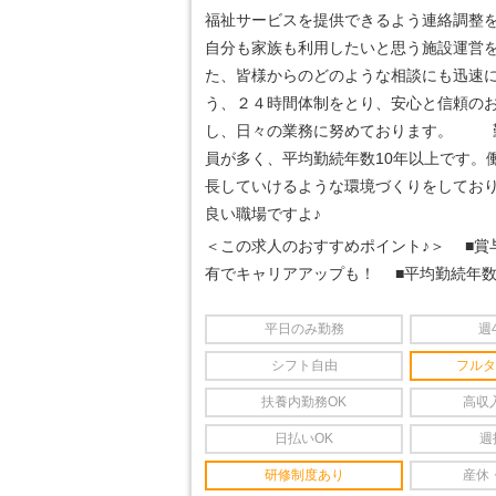
福祉サービスを提供できるよう連絡調整
自分も家族も利用したいと思う施設運営
た、皆様からのどのような相談にも迅速
う、２４時間体制をとり、安心と信頼の
し、日々の業務に努めております。
勤
員が多く、平均勤続年数10年以上です。
長していけるような環境づくりをしてお
良い職場ですよ♪
＜この求人のおすすめポイント♪＞
■賞与
有でキャリアアップも！
■平均勤続年数
平日のみ勤務
週
シフト自由
フルタ
扶養内勤務OK
高収
日払いOK
週
研修制度あり
産休