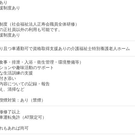
あり
援制度あり
制度（社会福祉法人正寿会職員全体研修）
の正社員以外の利用も可能です。
援制度あり
り且つ車通勤可で資格取得支援ありの介護福祉士特別養護老人ホーム
食事・排泄・入浴・衛生管理・環境整備等）
ションや趣味活動のサポート
な生活訓練の支援
付き添い
内容についての記録・報告
え、清掃など
喫煙対策：あり（禁煙）
修修了以上
車運転免許（AT限定可）
れもあれば尚可