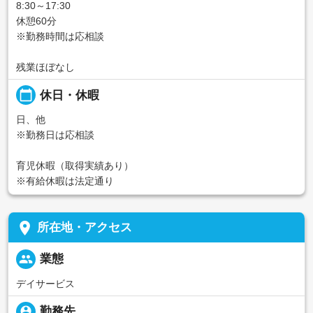
8:30～17:30
休憩60分
※勤務時間は応相談
残業ほぼなし
calendar_today
休日・休暇
日、他
※勤務日は応相談
育児休暇（取得実績あり）
※有給休暇は法定通り
place
所在地・アクセス
people
業態
デイサービス
person_pin
勤務先