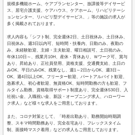
規模多機能ホーム、ケアプランセンター、放課後等デイサービ
ス、居宅介護支援、ケアハウス、ケアホーム、リハビリテーシ
ョンセンター、リハビリ型デイサービス、」等の施設の求人が
多く掲載されております。
求人内容も「シフト制、完全週休2日、土日祝休み、土日休み、
日祝休み、週3日以内可、短時間・扶養内、日勤のみ、夜勤の
み、未経験歓迎、主婦・主夫歓迎、曜日相談可、土日祝のみ、
年休110日～、残業月10H、産休・育休あり、Ｗワーク可、賞与
あり、昇給あり、正社員登用、資格支援、交通費支給、土日の
みOK、平日のみOK、残業なし、週1～2日からOK、週3日～
OK、週4日以上OK、フリーター歓迎、パートアルバイト歓迎、
急募求人、初心者歓迎、無資格OK、短時間勤務の方も歓迎、フ
ルタイム勤務、資格取得サポート制度あり、完全週休530日、入
社祝い金、入職祝い金、新設・オープニング求人、ハローワー
ク求人」など様々な求人をご用意しております。
また、コロナ対策として、「時差出勤あり、勤務開始時期調
整、スキマ時間勤務あり、完全在宅あり、フレックスタイム
制、面接時マスク着用」などの求人もご用意しております。