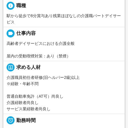
info
職種
駅から徒歩で8分賞与あり残業ほぼなしの介護職パートデイサー
ビス
label
仕事内容
高齢者デイサービスにおける介護全般
屋内の受動喫煙対策：あり（禁煙）
portrait
求める人材
介護職員初任者研修(旧ヘルパー2級)以上
※経験・年齢不問
普通自動車免許（AT可）尚良し
介護経験者尚良し
サービス業経験者尚良し

勤務時間