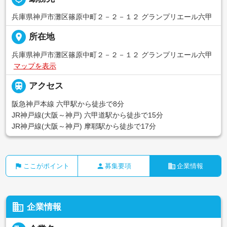
兵庫県神戸市灘区篠原中町２－２－１２ グランプリエール六甲
place
所在地
兵庫県神戸市灘区篠原中町２－２－１２ グランプリエール六甲
マップを表示

アクセス
阪急神戸本線 六甲駅から徒歩で8分
JR神戸線(大阪～神戸) 六甲道駅から徒歩で15分
JR神戸線(大阪～神戸) 摩耶駅から徒歩で17分
flag
person
business
ここがポイント
募集要項
企業情報
business
企業情報