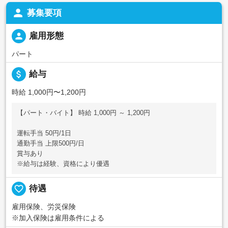
person
募集要項
person
雇用形態
パート
attach_money
給与
時給 1,000円〜1,200円
【パート・バイト】 時給 1,000円 ～ 1,200円
運転手当 50円/1日
通勤手当 上限500円/日
賞与あり
※給与は経験、資格により優遇
favorite_border
待遇
雇用保険、労災保険
※加入保険は雇用条件による