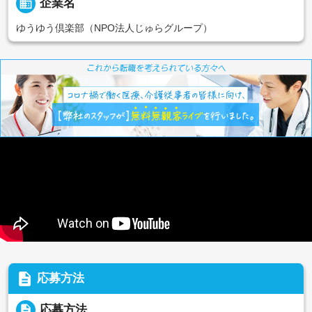
business
企業名
ゆうゆう倶楽部（NPO法人じゅらグループ）
description
応募方法
description
応募方法