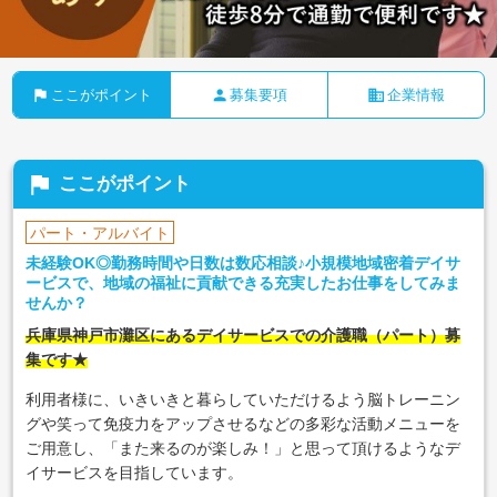
flag
person
business
ここがポイント
募集要項
企業情報
flag
ここがポイント
パート・アルバイト
未経験OK◎勤務時間や日数は数応相談♪小規模地域密着デイサ
ービスで、地域の福祉に貢献できる充実したお仕事をしてみま
せんか？
兵庫県神戸市灘区にあるデイサービスでの介護職（パート）募
集です★
利用者様に、いきいきと暮らしていただけるよう脳トレーニン
グや笑って免疫力をアップさせるなどの多彩な活動メニューを
ご用意し、「また来るのが楽しみ！」と思って頂けるようなデ
イサービスを目指しています。