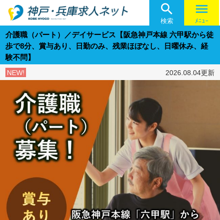

menu
検索
ﾒﾆｭｰ
介護職（パート）／デイサービス【阪急神戸本線 六甲駅から徒
歩で8分、賞与あり、日勤のみ、残業ほぼなし、日曜休み、経
験不問】
NEW!
2026.08.04更新