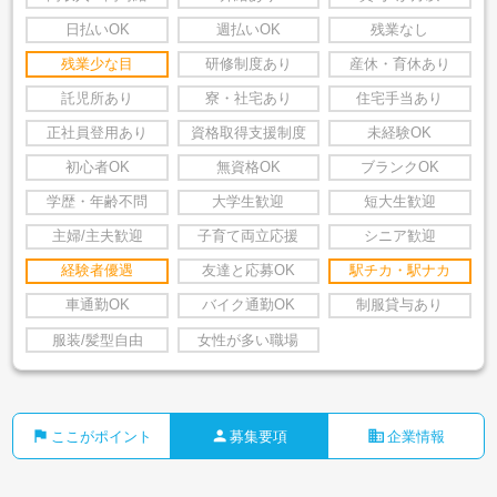
日払いOK
週払いOK
残業なし
残業少な目
研修制度あり
産休・育休あり
託児所あり
寮・社宅あり
住宅手当あり
正社員登用あり
資格取得支援制度
未経験OK
初心者OK
無資格OK
ブランクOK
学歴・年齢不問
大学生歓迎
短大生歓迎
主婦/主夫歓迎
子育て両立応援
シニア歓迎
経験者優遇
友達と応募OK
駅チカ・駅ナカ
車通勤OK
バイク通勤OK
制服貸与あり
服装/髪型自由
女性が多い職場
flag
person
business
ここがポイント
募集要項
企業情報