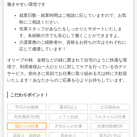
働きやすい環境です
就業日数・就業時間はご相談に応じていますので、お気
軽にご相談ください。
先輩スタッフがあなたをしっかりとサポートいたしま
す。未経験の方でも安心して働くことができますよ。
介護業務のご経験者や、資格をお持ちの方はそれぞれに
応じて優遇しています！
オリーブや柿、金柑などの緑に囲まれて自宅のように快適な環
境で、利用者様お一人ひとりに対してケアを行っている当デイ
サービス。前向きに笑顔でお仕事に取り組める方は特に大歓迎
いたします！あなたからのご応募を心よりお待ちしています。
こだわりポイント！
平日のみ勤務
週4日以上
土日祝休み
完全週休2日制
シフト自由
フルタイムの仕事
朝からの仕事
夕方からの仕事
扶養内勤務OK
高収入・高時給
昇給あり
賞与2か月以