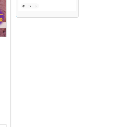
---
キーワード