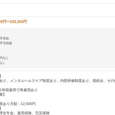
20円〜222,320円
月支給
手当別途
代なし
なし
】
あり、メンタルヘルスケア制度あり、内部研修制度あり、親睦会、その
1年有期雇用で再雇用あり
費】
あり月額：12,000円
】
厚生年金、雇用保険、労災保険