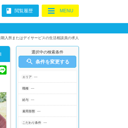
book
閲覧履歴
MENU
短期入所またはデイサービスの生活相談員の求人
選択中の検索条件
細

条件を変更する
---
エリア
---
職種
---
給与
---
雇用形態
---
こだわり条件