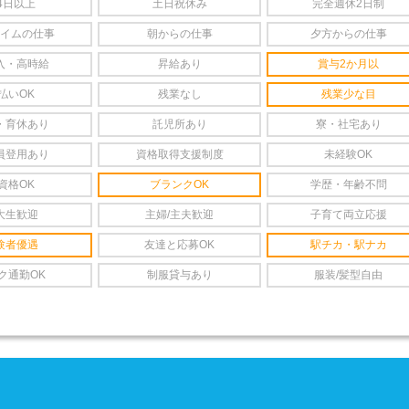
4日以上
土日祝休み
完全週休2日制
イムの仕事
朝からの仕事
夕方からの仕事
入・高時給
昇給あり
賞与2か月以
払いOK
残業なし
残業少な目
・育休あり
託児所あり
寮・社宅あり
員登用あり
資格取得支援制度
未経験OK
資格OK
ブランクOK
学歴・年齢不問
大生歓迎
主婦/主夫歓迎
子育て両立応援
験者優遇
友達と応募OK
駅チカ・駅ナカ
ク通勤OK
制服貸与あり
服装/髪型自由