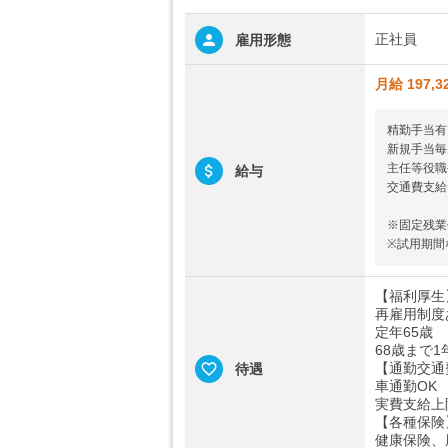
正社員
雇用形態
月給 197,3
精勤手当有
新規手当毎
主任等役職
給与
交通費支給
※固定残業
※試用期間
【福利厚生
再雇用制度
定年65歳
68歳まで
【通勤交通
待遇
車通勤OK
実費支給上限
【各種保険
健康保険、