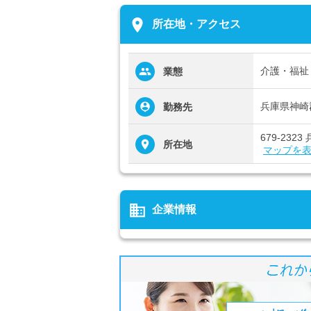
place
所在地・アクセス
介護・福祉
業態
兵庫県神崎郡
勤務先
679-232
所在地
マップを
business
企業情報