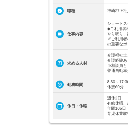
神崎郡正社
職種
ショートス
◆ご利用者
やり取り、
仕事内容
※ご利用者
の重要なポ
介護福祉士
介護経験あ
求める人材
※相談員と
普通自動車
8:30～17
勤務時間
休憩60分
週休2日
有給休暇、
休日・休暇
年間105日
育児休業取