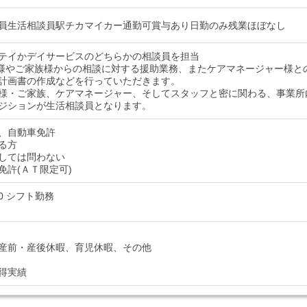
員生活相談員駅チカマイカー通勤可賞与あり日勤のみ残業ほぼなし
テイかデイサービスのどちらかの相談員を担当
様やご家族様からの相談に対する援助業務、またケアマネージャー様と
計画書の作成などを行っていただきます。
様・ご家族、ケアマネージャー、そしてスタッフと密に関わる、事業所
ジションが生活相談員となります。
、自動車免許
る方
しては問わない
免許(ＡＴ限定可)
:30 シフト勤務
産前・産後休暇、育児休暇、その他
得実績