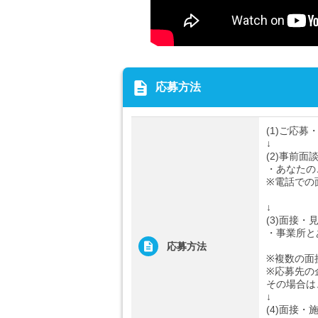
description
応募方法
(1)ご応募
↓
(2)事前面
・あなたの
※電話での
↓
(3)面接・
・事業所と
応募方法
※複数の面
※応募先の
その場合は
↓
(4)面接・