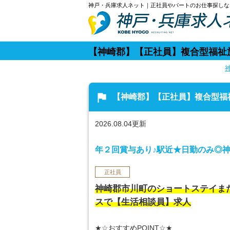
神戸・兵庫求人ネット｜正社員やパートのお仕事探しな
【神崎郡】【正社員】複合型福祉
flag
【神崎郡】【正社員】複合型福
2026.08.04更新
年２回賞与あり♪駅近★日勤のみ◎
正社員
神崎郡市川町のショートステイま
スで【生活相談員】求人
★☆おすすめPOINT☆★