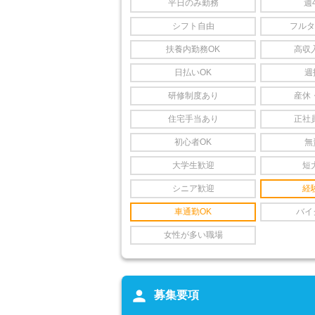
平日のみ勤務
週
シフト自由
フルタ
扶養内勤務OK
高収
日払いOK
週
研修制度あり
産休
住宅手当あり
正社
初心者OK
無
大学生歓迎
短
シニア歓迎
経
車通勤OK
バイ
女性が多い職場
person
募集要項