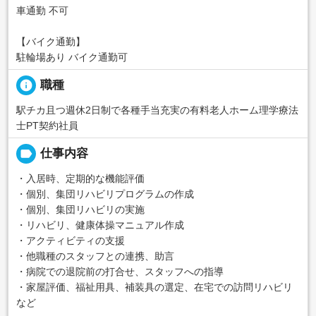
車通勤 不可
【バイク通勤】
駐輪場あり バイク通勤可
info
職種
駅チカ且つ週休2日制で各種手当充実の有料老人ホーム理学療法
士PT契約社員
label
仕事内容
・入居時、定期的な機能評価
・個別、集団リハビリプログラムの作成
・個別、集団リハビリの実施
・リハビリ、健康体操マニュアル作成
・アクティビティの支援
・他職種のスタッフとの連携、助言
・病院での退院前の打合せ、スタッフへの指導
・家屋評価、福祉用具、補装具の選定、在宅での訪問リハビリ
など