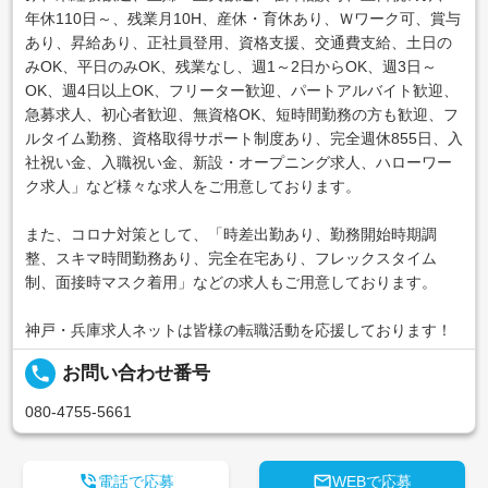
年休110日～、残業月10H、産休・育休あり、Ｗワーク可、賞与
あり、昇給あり、正社員登用、資格支援、交通費支給、土日の
みOK、平日のみOK、残業なし、週1～2日からOK、週3日～
OK、週4日以上OK、フリーター歓迎、パートアルバイト歓迎、
急募求人、初心者歓迎、無資格OK、短時間勤務の方も歓迎、フ
ルタイム勤務、資格取得サポート制度あり、完全週休855日、入
社祝い金、入職祝い金、新設・オープニング求人、ハローワー
ク求人」など様々な求人をご用意しております。
また、コロナ対策として、「時差出勤あり、勤務開始時期調
整、スキマ時間勤務あり、完全在宅あり、フレックスタイム
制、面接時マスク着用」などの求人もご用意しております。
神戸・兵庫求人ネットは皆様の転職活動を応援しております！
local_phone
お問い合わせ番号
080-4755-5661


電話で応募
WEBで応募