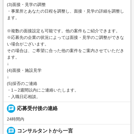
(3)面接・見学の調整
・事業所とあなたの日程を調整し、面接・見学の詳細を調整し
ます。
※複数の面接設定も可能です。他の案件もご紹介できます。
※応募先の企業の状況によっては面接・見学のご調整ができな
い場合がございます。
その場合は、ご希望に合った他の案件をご案内させていただき
ます。
↓
(4)面接・施設見学
↓
(5)採否のご連絡
・1～2週間以内にご連絡いたします。
・入職日応相談。
chat
応募受付後の連絡
24時間内
message
コンサルタントから一言