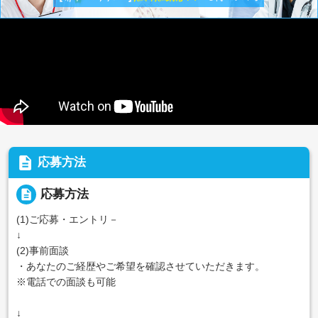
description
応募方法
description
応募方法
(1)ご応募・エントリ－
↓
(2)事前面談
・あなたのご経歴やご希望を確認させていただきます。
※電話での面談も可能
↓