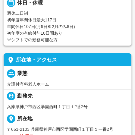
calendar_today
休日・休暇
週休二日制
初年度年間休日最大117日
年間休日107日(月9日※2月のみ8日)
初年度の有給付与10日間あり
※シフトでの勤務可能な方
place
所在地・アクセス
people
業態
介護付有料老人ホーム
person_pin
勤務先
兵庫県神戸市西区学園西町１丁目１?番2号
place
所在地
〒651-2103 兵庫県神戸市西区学園西町１丁目１ー番2号