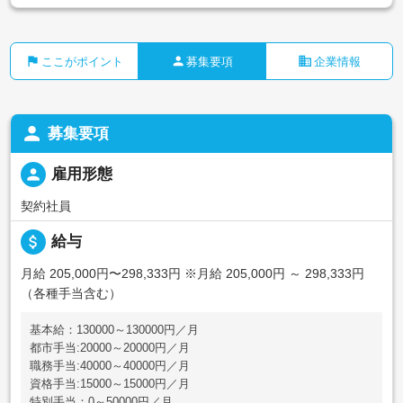
flag
person
business
ここがポイント
募集要項
企業情報
person
募集要項
person
雇用形態
契約社員
attach_money
給与
月給 205,000円〜298,333円
※月給 205,000円 ～ 298,333円
（各種手当含む）
基本給：130000～130000円／月
都市手当:20000～20000円／月
職務手当:40000～40000円／月
資格手当:15000～15000円／月
特別手当：0～50000円／月