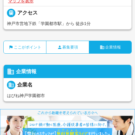
マップを表示

アクセス
神戸市営地下鉄「学園都市駅」から 徒歩1分
flag
person
business
ここがポイント
募集要項
企業情報
business
企業情報
business
企業名
はぴね神戸学園都市