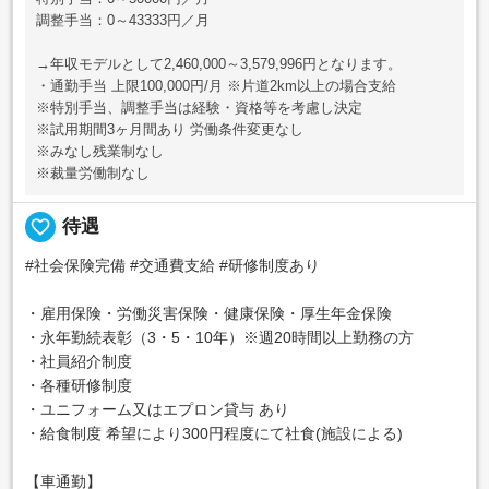
調整手当：0～43333円／月
→年収モデルとして2,460,000～3,579,996円となります。
・通勤手当 上限100,000円/月 ※片道2km以上の場合支給
※特別手当、調整手当は経験・資格等を考慮し決定
※試用期間3ヶ月間あり 労働条件変更なし
※みなし残業制なし
※裁量労働制なし
favorite_border
待遇
#社会保険完備 #交通費支給 #研修制度あり
・雇用保険・労働災害保険・健康保険・厚生年金保険
・永年勤続表彰（3・5・10年）※週20時間以上勤務の方
・社員紹介制度
・各種研修制度
・ユニフォーム又はエプロン貸与 あり
・給食制度 希望により300円程度にて社食(施設による)
【車通勤】