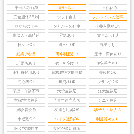
平日のみ勤務
週4日以上
土日祝休み
完全週休2日制
シフト自由
フルタイムの仕事
朝からの仕事
夕方からの仕事
扶養内勤務OK
高収入・高時給
昇給あり
賞与2か月以
日払いOK
週払いOK
残業なし
残業少な目
研修制度あり
産休・育休あり
託児所あり
寮・社宅あり
住宅手当あり
正社員登用あり
資格取得支援制度
未経験OK
初心者OK
無資格OK
ブランクOK
学歴・年齢不問
大学生歓迎
短大生歓迎
主婦/主夫歓迎
子育て両立応援
シニア歓迎
経験者優遇
友達と応募OK
駅チカ・駅ナカ
車通勤OK
バイク通勤OK
制服貸与あり
服装/髪型自由
女性が多い職場