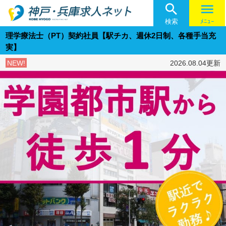

menu
検索
ﾒﾆｭｰ
理学療法士（PT）契約社員【駅チカ、週休2日制、各種手当充
実】
NEW!
2026.08.04更新