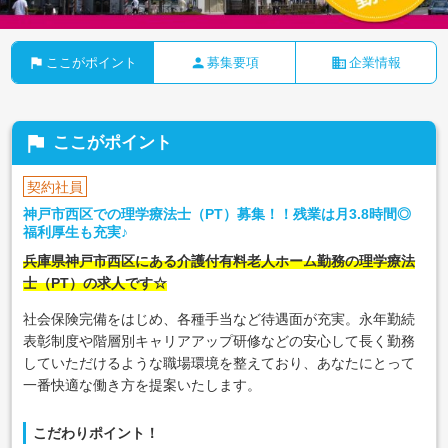
flag
person
business
ここがポイント
募集要項
企業情報
flag
ここがポイント
契約社員
神戸市西区での理学療法士（PT）募集！！残業は月3.8時間◎
福利厚生も充実♪
兵庫県神戸市西区にある介護付有料老人ホーム勤務の理学療法
士（PT）の求人です☆
社会保険完備をはじめ、各種手当など待遇面が充実。永年勤続
表彰制度や階層別キャリアアップ研修などの安心して長く勤務
していただけるような職場環境を整えており、あなたにとって
一番快適な働き方を提案いたします。
こだわりポイント！