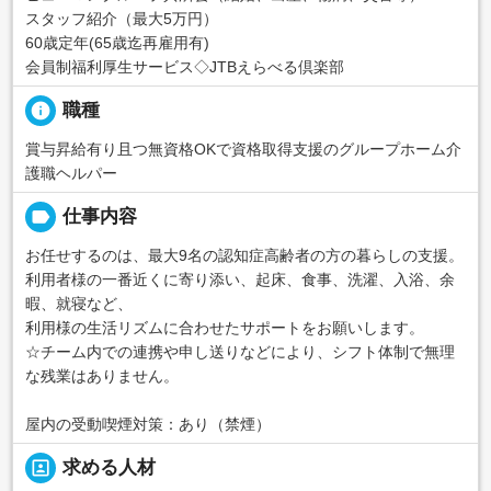
スタッフ紹介（最大5万円）
60歳定年(65歳迄再雇用有)
会員制福利厚生サービス◇JTBえらべる倶楽部
info
職種
賞与昇給有り且つ無資格OKで資格取得支援のグループホーム介
護職ヘルパー
label
仕事内容
お任せするのは、最大9名の認知症高齢者の方の暮らしの支援。
利用者様の一番近くに寄り添い、起床、食事、洗濯、入浴、余
暇、就寝など、
利用様の生活リズムに合わせたサポートをお願いします。
☆チーム内での連携や申し送りなどにより、シフト体制で無理
な残業はありません。
屋内の受動喫煙対策：あり（禁煙）
portrait
求める人材