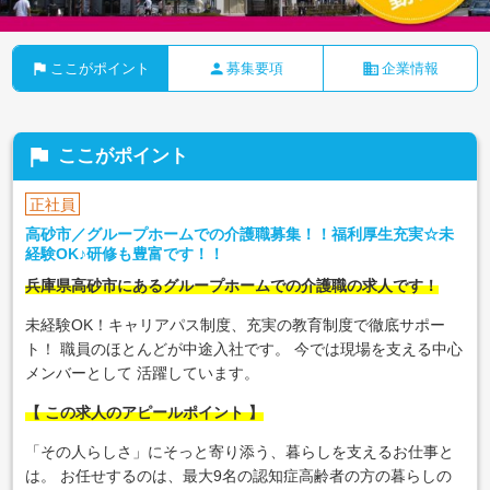
flag
person
business
ここがポイント
募集要項
企業情報
flag
ここがポイント
正社員
高砂市／グループホームでの介護職募集！！福利厚生充実☆未
経験OK♪研修も豊富です！！
兵庫県高砂市にあるグループホームでの介護職の求人です！
未経験OK！キャリアパス制度、充実の教育制度で徹底サポー
ト！ 職員のほとんどが中途入社です。 今では現場を支える中心
メンバーとして 活躍しています。
【 この求人のアピールポイント 】
「その人らしさ」にそっと寄り添う、暮らしを支えるお仕事と
は。 お任せするのは、最大9名の認知症高齢者の方の暮らしの