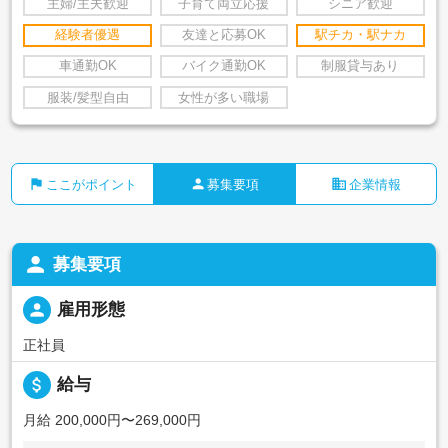
主婦/主夫歓迎
子育て両立応援
シニア歓迎
経験者優遇
友達と応募OK
駅チカ・駅ナカ
車通勤OK
バイク通勤OK
制服貸与あり
服装/髪型自由
女性が多い職場
flag
person
business
ここがポイント
募集要項
企業情報
person
募集要項
person
雇用形態
正社員
attach_money
給与
月給 200,000円〜269,000円