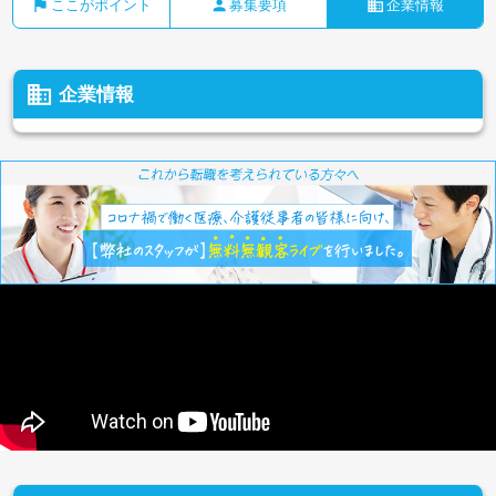
flag
person
business
ここがポイント
募集要項
企業情報
business
企業情報