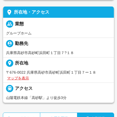
place
所在地・アクセス
people
業態
グループホーム
person_pin
勤務先
兵庫県高砂市高砂町浜田町１丁目７?１８
place
所在地
〒676-0022 兵庫県高砂市高砂町浜田町１丁目７ー１８
マップを表示

アクセス
山陽電鉄本線「高砂駅」より徒歩3分