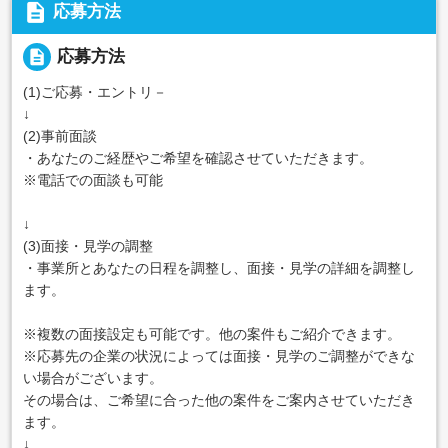
description
応募方法
description
応募方法
(1)ご応募・エントリ－
↓
(2)事前面談
・あなたのご経歴やご希望を確認させていただきます。
※電話での面談も可能
↓
(3)面接・見学の調整
・事業所とあなたの日程を調整し、面接・見学の詳細を調整し
ます。
※複数の面接設定も可能です。他の案件もご紹介できます。
※応募先の企業の状況によっては面接・見学のご調整ができな
い場合がございます。
その場合は、ご希望に合った他の案件をご案内させていただき
ます。
↓