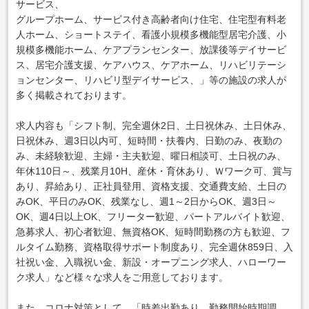
サービス、
グループホーム、サービス付き高齢者向け住宅、住宅型有料老
人ホーム、ショートステイ、看護小規模多機能型居宅介護、小
規模多機能ホーム、ケアプランセンター、放課後等デイサービ
ス、居宅介護支援、ケアハウス、ケアホーム、リハビリテーシ
ョンセンター、リハビリ型デイサービス、」等の施設の求人が
多く掲載されております。
求人内容も「シフト制、完全週休2日、土日祝休み、土日休み、
日祝休み、週3日以内可、短時間・扶養内、日勤のみ、夜勤の
み、未経験歓迎、主婦・主夫歓迎、曜日相談可、土日祝のみ、
年休110日～、残業月10H、産休・育休あり、Ｗワーク可、賞与
あり、昇給あり、正社員登用、資格支援、交通費支給、土日の
みOK、平日のみOK、残業なし、週1～2日からOK、週3日～
OK、週4日以上OK、フリーター歓迎、パートアルバイト歓迎、
急募求人、初心者歓迎、無資格OK、短時間勤務の方も歓迎、フ
ルタイム勤務、資格取得サポート制度あり、完全週休859日、入
社祝い金、入職祝い金、新設・オープニング求人、ハローワー
ク求人」など様々な求人をご用意しております。
また、コロナ対策として、「時差出勤あり、勤務開始時期調