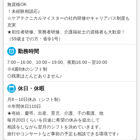
無資格OK
！未経験相談応♪
☆ケアテクニカルマイスターの社内研修やキャリアパス制度も
充実
★初任者研修、実務者研修、介護福祉士の資格者も大歓迎！
（59歳までの方・省令1号）

勤務時間
7:00～16:00、10:00～19:00、夜勤16:00～翌10:00
※4週8休のシフト制
◎残業ほとんどありません♪
calendar_today
休日・休暇
月8～10日休み（シフト制）
※年間休日110日
★有給、慶弔、出産、育児、介護、子の看護、他
毎月20日くらいを目途に希望の休みを提出して
相談をしながら翌月のシフトを決めていきます。
旅行やコンサートなど事前の予定も相談できる環境です♪