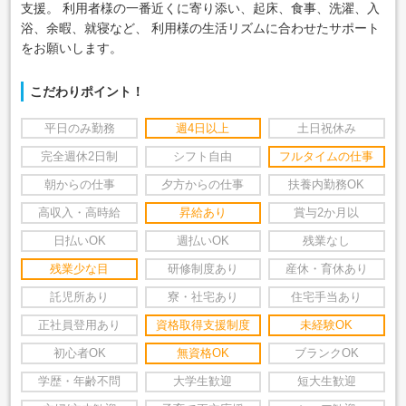
支援。 利用者様の一番近くに寄り添い、起床、食事、洗濯、入
浴、余暇、就寝など、 利用様の生活リズムに合わせたサポート
をお願いします。
こだわりポイント！
平日のみ勤務
週4日以上
土日祝休み
完全週休2日制
シフト自由
フルタイムの仕事
朝からの仕事
夕方からの仕事
扶養内勤務OK
高収入・高時給
昇給あり
賞与2か月以
日払いOK
週払いOK
残業なし
残業少な目
研修制度あり
産休・育休あり
託児所あり
寮・社宅あり
住宅手当あり
正社員登用あり
資格取得支援制度
未経験OK
初心者OK
無資格OK
ブランクOK
学歴・年齢不問
大学生歓迎
短大生歓迎