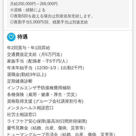
月給200,000円～269,000円
※資格・経験による
◎夜勤5回を超える場合は別途追加支給します。
◎夜勤手当5,000円/回、残業手当は別途支給
favorite_border
待遇
年2回賞与・年1回昇給
交通費規定支給（月5万円迄）
家族手当（配偶者・子5千円/人）
年末年始手当（12/30~1/3：1出勤2千円）
退職金(勤続3年以上)
定期健康診断
インフルエンザ予防接種費用補助
各種保険（雇用・健康・厚生・労災）
資格取得支援 (グループ会社講座割引有)
メンタルヘルス相談窓口
社労士相談窓口
ライフケア安心保障(最高30日間所得保障)
慶弔見舞金（結婚、出産、傷病、災害等）
ヒューマングループ共済会（結婚、出産、傷病、災害等）