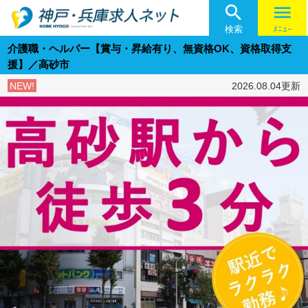

menu
検索
ﾒﾆｭｰ
介護職・ヘルパー【賞与・昇給有り、無資格OK、資格取得支
援】／高砂市
NEW!
2026.08.04更新