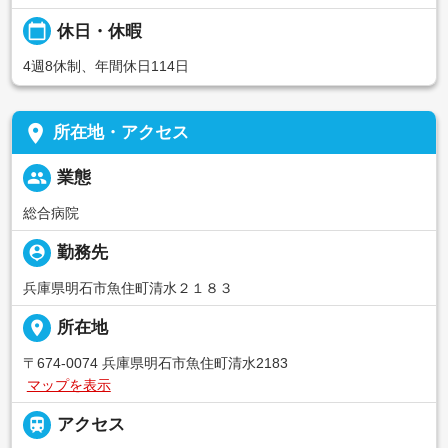
calendar_today
休日・休暇
4週8休制、年間休日114日
place
所在地・アクセス
people
業態
総合病院
person_pin
勤務先
兵庫県明石市魚住町清水２１８３
place
所在地
〒674-0074 兵庫県明石市魚住町清水2183
マップを表示

アクセス