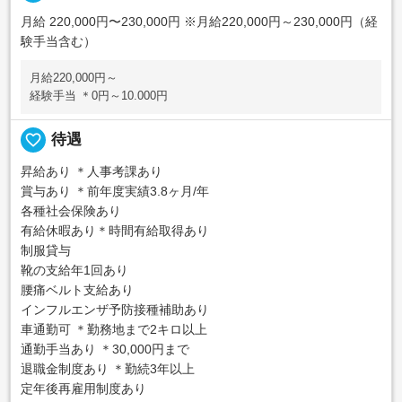
月給 220,000円〜230,000円
※月給220,000円～230,000円（経
験手当含む）
月給220,000円～
経験手当 ＊0円～10.000円
favorite_border
待遇
昇給あり ＊人事考課あり
賞与あり ＊前年度実績3.8ヶ月/年
各種社会保険あり
有給休暇あり＊時間有給取得あり
制服貸与
靴の支給年1回あり
腰痛ベルト支給あり
インフルエンザ予防接種補助あり
車通勤可 ＊勤務地まで2キロ以上
通勤手当あり ＊30,000円まで
退職金制度あり ＊勤続3年以上
定年後再雇用制度あり