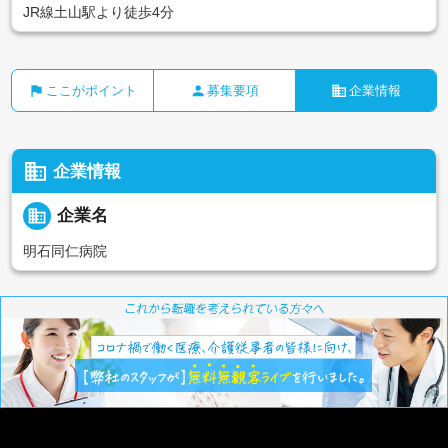
JR線土山駅より徒歩4分
flag
person
business
ここがポイント
募集要項
企業情報
business
企業情報
business
企業名
明石同仁病院