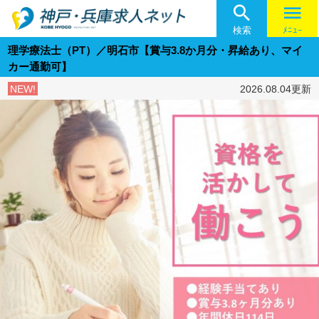

menu
検索
ﾒﾆｭｰ
理学療法士（PT）／明石市【賞与3.8か月分・昇給あり、マイ
カー通勤可】
NEW!
2026.08.04更新