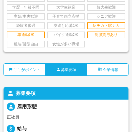
学歴・年齢不問
大学生歓迎
短大生歓迎
主婦/主夫歓迎
子育て両立応援
シニア歓迎
経験者優遇
友達と応募OK
駅チカ・駅ナカ
車通勤OK
バイク通勤OK
制服貸与あり
服装/髪型自由
女性が多い職場
flag
person
business
ここがポイント
募集要項
企業情報
person
募集要項
person
雇用形態
正社員
attach_money
給与