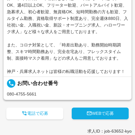
OK、週4日以上OK、フリーター歓迎、パートアルバイト歓迎、
急募求人、初心者歓迎、無資格OK、短時間勤務の方も歓迎、フ
ルタイム勤務、資格取得サポート制度あり、完全週休880日、入
社祝い金、入職祝い金、新設・オープニング求人、ハローワー
ク求人」など様々な求人をご用意しております。
また、コロナ対策として、「時差出勤あり、勤務開始時期調
整、スキマ時間勤務あり、完全在宅あり、フレックスタイム
制、面接時マスク着用」などの求人もご用意しております。
神戸・兵庫求人ネットは皆様の転職活動を応援しております！
local_phone
お問い合わせ番号
080-4755-5661


電話で応募
WEBで応募
求人ID：job-63652-kyo