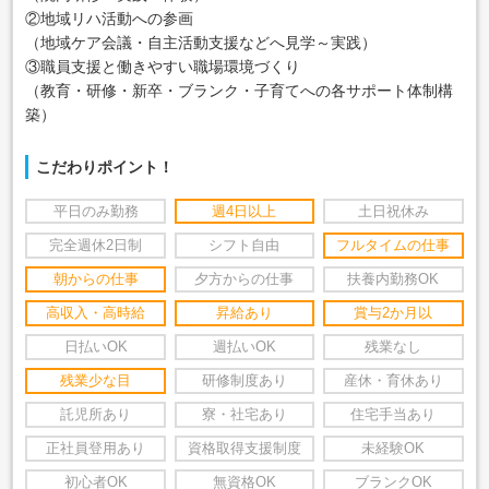
②地域リハ活動への参画
（地域ケア会議・自主活動支援などへ見学～実践）
③職員支援と働きやすい職場環境づくり
（教育・研修・新卒・ブランク・子育てへの各サポート体制構
築）
こだわりポイント！
平日のみ勤務
週4日以上
土日祝休み
完全週休2日制
シフト自由
フルタイムの仕事
朝からの仕事
夕方からの仕事
扶養内勤務OK
高収入・高時給
昇給あり
賞与2か月以
日払いOK
週払いOK
残業なし
残業少な目
研修制度あり
産休・育休あり
託児所あり
寮・社宅あり
住宅手当あり
正社員登用あり
資格取得支援制度
未経験OK
初心者OK
無資格OK
ブランクOK