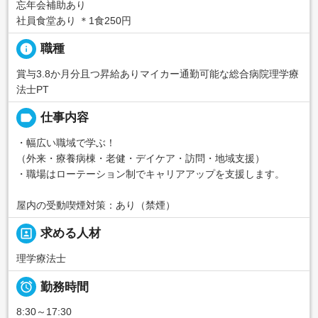
忘年会補助あり
社員食堂あり ＊1食250円
info
職種
賞与3.8か月分且つ昇給ありマイカー通勤可能な総合病院理学療
法士PT
label
仕事内容
・幅広い職域で学ぶ！
（外来・療養病棟・老健・デイケア・訪問・地域支援）
・職場はローテーション制でキャリアアップを支援します。
屋内の受動喫煙対策：あり（禁煙）
portrait
求める人材
理学療法士

勤務時間
8:30～17:30