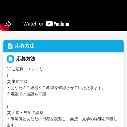
description
応募方法
description
応募方法
(1)ご応募・エントリ－
↓
(2)事前面談
・あなたのご経歴やご希望を確認させていただきます。
※電話での面談も可能
↓
(3)面接・見学の調整
・事業所とあなたの日程を調整し、面接・見学の詳細を調整し
ます。