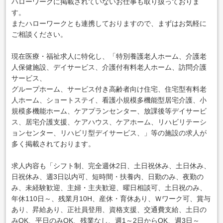
ハローワークに掲載されていないお仕事も取り扱っておりま
す。
またハローワークとも連携しておりますので、まずはお気軽に
ご相談ください。
現在医療・福祉求人に特化し、「特別養護老人ホーム、介護老
人保健施設、デイサービス、介護付有料老人ホーム、訪問介護
サービス、
グループホーム、サービス付き高齢者向け住宅、住宅型有料老
人ホーム、ショートステイ、看護小規模多機能型居宅介護、小
規模多機能ホーム、ケアプランセンター、放課後等デイサービ
ス、居宅介護支援、ケアハウス、ケアホーム、リハビリテーシ
ョンセンター、リハビリ型デイサービス、」等の施設の求人が
多く掲載されております。
求人内容も「シフト制、完全週休2日、土日祝休み、土日休み、
日祝休み、週3日以内可、短時間・扶養内、日勤のみ、夜勤の
み、未経験歓迎、主婦・主夫歓迎、曜日相談可、土日祝のみ、
年休110日～、残業月10H、産休・育休あり、Ｗワーク可、賞与
あり、昇給あり、正社員登用、資格支援、交通費支給、土日の
みOK、平日のみOK、残業なし、週1～2日からOK、週3日～