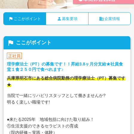
flag
person
business
ここがポイント
募集要項
企業情報
flag
ここがポイント
正社員
理学療法士（PT）の募集です！！昇給3.8ヶ月分支給★社員食
堂１食２５０円で食べれます♪
兵庫県明石市にある総合病院勤務の理学療法士（PT）募集です
★
当院で一緒にリハビリスタッフとして働きませんか?
明るく楽しい職場です!
●来たる2025年 地域包括に向けた取り組み！
①生活支援のできるセラピストの育成
（院内研修～実践・体験）