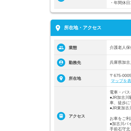
・年間休日1
place
所在地・アクセス
介護老人保
業態
兵庫県加古
勤務先
〒675-0
所在地
マップを
電車・バス
●JR加古
車、徒歩に
●JR東加
アクセス
お車をご利
●加古川バ
手前石守北