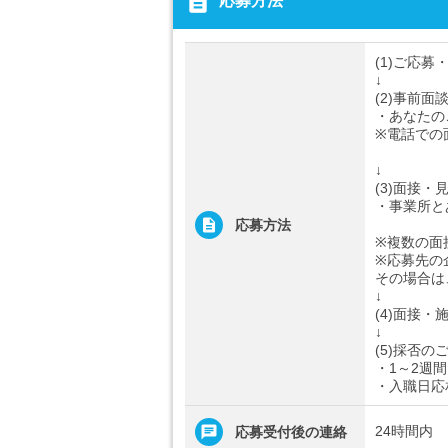
description
応募方法
(1)ご応募
↓
(2)事前面
・あなたの
※電話での
↓
(3)面接・
・事業所と
応募方法
※複数の面
※応募先の
その場合は
↓
(4)面接・
↓
(5)採否の
・1～2週
・入職日応
24時間内
応募受付後の連絡