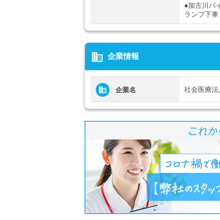
●加古川バ
ランプ下車
business
企業情報
社会医療法
企業名