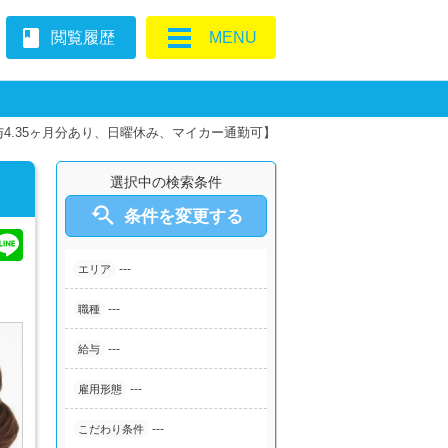
book
閲覧履歴
MENU
与4.35ヶ月分あり、日曜休み、マイカー通勤可】
選択中の検索条件

条件を変更する
---
エリア
---
職種
---
給与
---
雇用形態
---
こだわり条件