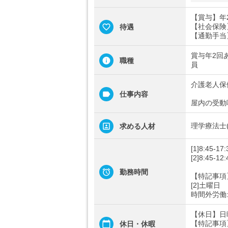
【賞与】年2
【社会保険
待遇
【通勤手当】
賞与年2回
職種
員
介護老人保
仕事内容
屋内の受動
理学療法士(
求める人材
[1]8:45-17:
[2]8:45-12:
勤務時間
【特記事項
[2]土曜日
時間外労働
【休日】日
【特記事項
休日・休暇