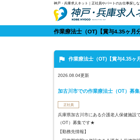
神戸・兵庫求人ネット｜正社員やパートのお仕事探しな
作業療法士（OT)【賞与4.35
flag
作業療法士（OT)【賞与4.3
2026.08.04更新
加古川市での作業療法士（OT）募集
正社員
兵庫県加古川市にある介護老人保健施設
（OT）募集です★
【勤務先情報】