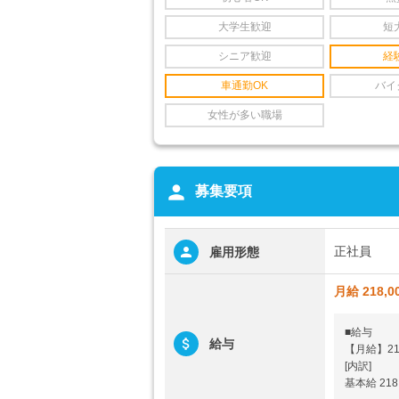
大学生歓迎
短
シニア歓迎
経
車通勤OK
バイ
女性が多い職場
person
募集要項
正社員
雇用形態
月給 218,0
■給与
給与
【月給】218
[内訳]
基本給 218