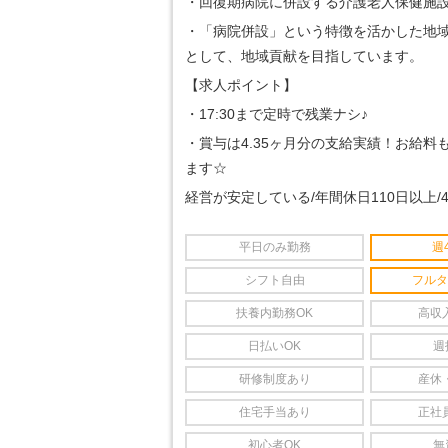
・回復期病院に併設する介護老人保健施
・「病院併設」という特徴を活かした地
として、地域貢献を目指しています。
【求人ポイント】
・17:30まで定時で残業ナシ♪
・賞与は4.35ヶ月分の支給実績！お給料
ます☆
経営が安定している/年間休日110日以上/
平日のみ勤務
週
シフト自由
フルタ
扶養内勤務OK
高収
日払いOK
週
研修制度あり
産休
住宅手当あり
正社
初心者OK
無