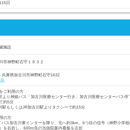
15日
健施設
川市神野町石守１６３２
005 兵庫県加古川市神野町石守1632
表示
をご利用の方
川駅より神姫バス「加古川医療センター行き」加古川医療センターバス停
て約5分
古川駅もしくはJR加古川駅よりタクシーで約15分
用の方
イパス加古川東インターを降り、北へ約3km、6つ目の信号（神野小学校
）を右折し、600m先の当病院案内看板を左折