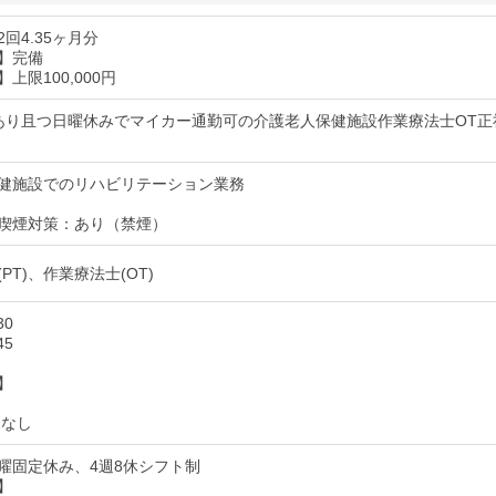
回4.35ヶ月分
】完備
上限100,000円
あり且つ日曜休みでマイカー通勤可の介護老人保健施設作業療法士OT正
健施設でのリハビリテーション業務
喫煙対策：あり（禁煙）
PT)、作業療法士(OT)
30
45
】
:なし
曜固定休み、4週8休シフト制
】