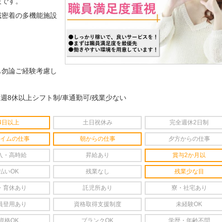
設です。
域密着の多機能施設
も勿論ご経験考慮し
4週8休以上シフト制/車通勤可/残業少ない
4日以上
土日祝休み
完全週休2日制
イムの仕事
朝からの仕事
夕方からの仕事
入・高時給
昇給あり
賞与2か月以
払いOK
残業なし
残業少な目
・育休あり
託児所あり
寮・社宅あり
員登用あり
資格取得支援制度
未経験OK
資格OK
ブランクOK
学歴・年齢不問