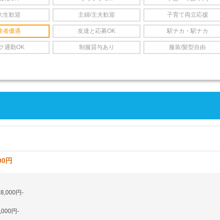
大生歓迎
主婦/主夫歓迎
子育て両立応援
験者優遇
友達と応募OK
駅チカ・駅ナカ
ク通勤OK
制服貸与あり
服装/髪型自由
00円
,000円-
,000円-