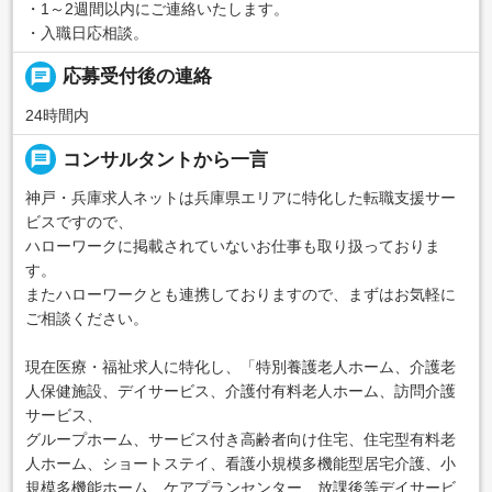
・1～2週間以内にご連絡いたします。
・入職日応相談。
chat
応募受付後の連絡
24時間内
message
コンサルタントから一言
神戸・兵庫求人ネットは兵庫県エリアに特化した転職支援サー
ビスですので、
ハローワークに掲載されていないお仕事も取り扱っておりま
す。
またハローワークとも連携しておりますので、まずはお気軽に
ご相談ください。
現在医療・福祉求人に特化し、「特別養護老人ホーム、介護老
人保健施設、デイサービス、介護付有料老人ホーム、訪問介護
サービス、
グループホーム、サービス付き高齢者向け住宅、住宅型有料老
人ホーム、ショートステイ、看護小規模多機能型居宅介護、小
規模多機能ホーム、ケアプランセンター、放課後等デイサービ