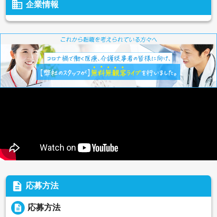
business
企業情報
description
応募方法
description
応募方法