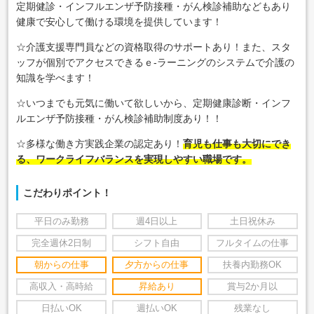
定期健診・インフルエンザ予防接種・がん検診補助などもあり
健康で安心して働ける環境を提供しています！
☆介護支援専門員などの資格取得のサポートあり！また、スタ
ッフが個別でアクセスできるｅ‐ラーニングのシステムで介護の
知識を学べます！
☆いつまでも元気に働いて欲しいから、定期健康診断・インフ
ルエンザ予防接種・がん検診補助制度あり！！
☆多様な働き方実践企業の認定あり！
育児も仕事も大切にでき
る、ワークライフバランスを実現しやすい職場です。
こだわりポイント！
平日のみ勤務
週4日以上
土日祝休み
完全週休2日制
シフト自由
フルタイムの仕事
朝からの仕事
夕方からの仕事
扶養内勤務OK
高収入・高時給
昇給あり
賞与2か月以
日払いOK
週払いOK
残業なし