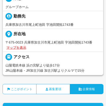
グループホーム
person_pin
勤務先
兵庫県加古川市尾上町池田 字池田開拓1743番
place
所在地
〒675-0023 兵庫県加古川市尾上町池田 字池田開拓1743番
マップを表示

アクセス
山陽電鉄本線 浜の宮駅より徒歩17分
JR山陽本線・JR加古川線 加古川駅よりクルマで15分
flag
person
business
ここがポイント
募集要項
企業情報