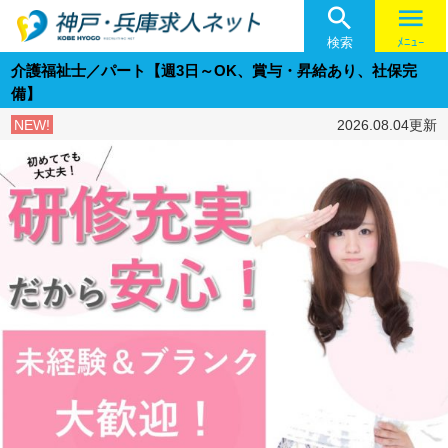

menu
検索
ﾒﾆｭｰ
介護福祉士／パート【週3日～OK、賞与・昇給あり、社保完
備】
NEW!
2026.08.04更新