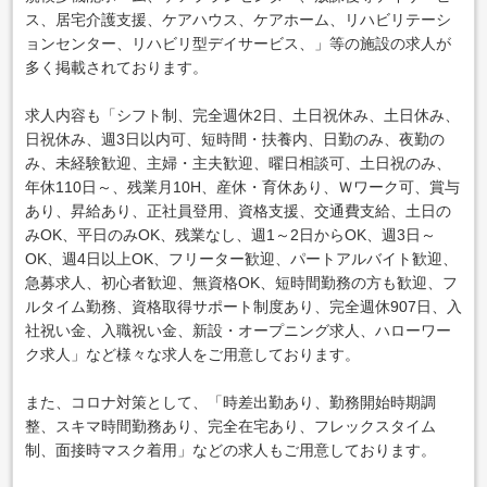
ス、居宅介護支援、ケアハウス、ケアホーム、リハビリテーシ
ョンセンター、リハビリ型デイサービス、」等の施設の求人が
多く掲載されております。
求人内容も「シフト制、完全週休2日、土日祝休み、土日休み、
日祝休み、週3日以内可、短時間・扶養内、日勤のみ、夜勤の
み、未経験歓迎、主婦・主夫歓迎、曜日相談可、土日祝のみ、
年休110日～、残業月10H、産休・育休あり、Ｗワーク可、賞与
あり、昇給あり、正社員登用、資格支援、交通費支給、土日の
みOK、平日のみOK、残業なし、週1～2日からOK、週3日～
OK、週4日以上OK、フリーター歓迎、パートアルバイト歓迎、
急募求人、初心者歓迎、無資格OK、短時間勤務の方も歓迎、フ
ルタイム勤務、資格取得サポート制度あり、完全週休907日、入
社祝い金、入職祝い金、新設・オープニング求人、ハローワー
ク求人」など様々な求人をご用意しております。
また、コロナ対策として、「時差出勤あり、勤務開始時期調
整、スキマ時間勤務あり、完全在宅あり、フレックスタイム
制、面接時マスク着用」などの求人もご用意しております。