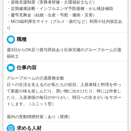
・資格支援制度（実務者研修・介護福祉士など）
・定期健康診断・インフルエンザ予防接種・がん検診補助
・慶弔見舞金（結婚・出産・弔慰・傷病・災害）
・MCS福利厚生サイト（グルメ・旅行など）利用※社内規定あ
り
info
職種
週3日からOK且つ賞与昇給あり社保完備のグループホーム介護
福祉士
label
仕事内容
グループホームの介護業務全般
日々の生活を支えるのが私たちの役目。入居者様と料理を作っ
て家庭の味を楽しんだり、買い物に出かけたり、時には外食し
たり。入居者様の毎日のやりがい、明日への生きがいをサポー
トします。（ユニット型）
屋内の受動喫煙対策：あり（禁煙）
portrait
求める人材