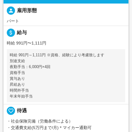
person
雇用形態
パート
attach_money
給与
時給 991円〜1,111円
時給 991円～1,111円 ※資格、経験により考慮致します
別途支給
夜勤手当：6,000円×4回
資格手当
賞与あり
昇給あり
時間外手当
年末年始手当
favorite_border
待遇
・社会保険完備（労働条件による）
・交通費支給(5万円まで/月)＊マイカー通勤可