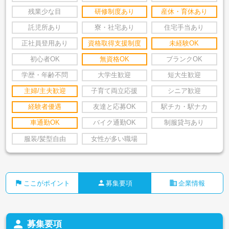
残業少な目
研修制度あり
産休・育休あり
託児所あり
寮・社宅あり
住宅手当あり
正社員登用あり
資格取得支援制度
未経験OK
初心者OK
無資格OK
ブランクOK
学歴・年齢不問
大学生歓迎
短大生歓迎
主婦/主夫歓迎
子育て両立応援
シニア歓迎
経験者優遇
友達と応募OK
駅チカ・駅ナカ
車通勤OK
バイク通勤OK
制服貸与あり
服装/髪型自由
女性が多い職場
flag
person
business
ここがポイント
募集要項
企業情報
person
募集要項