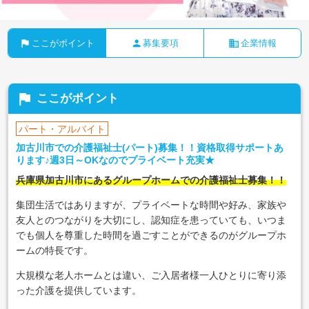
flag
person
business
ここがポイント
募集要項
企業情報
flag
ここがポイント
パート・アルバイト
加古川市での介護福祉士(パート)募集！！資格取得サポートあ
ります♪週3日～OKなのでプライベート充実★
兵庫県加古川市にあるグループホームでの介護福祉士募集！！
集団生活ではありますが、プライベートな時間や好み、家族や
友人とのつながりを大切にし、認知症を患っていても、いつま
でも個人を尊重した時間を過ごすことができるのがグループホ
ームの特長です。
大規模な老人ホームとは違い、ご入居者様一人ひとりに寄り添
った介護を提供しています。