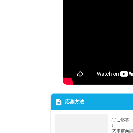
description
応募方法
(1)ご応募
↓
(2)事前面