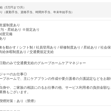
給（5万円まで/月）
り（夜勤手当、資格手当、時間外手当、年末年始手当）
支援制度あり
賞与・昇給あり ※規定あり
制度完備
あり
 体を動かす / シフト制 / 社員登用あり / 研修制度あり / 昇給あり / 社会
 有給休暇制度あり / 交通費規定支給
日勤のみで交通費支給のグループホームケアマネジャー
ジャーのお仕事◎
ープホームで、主にケアプランの作成や要介護者の介護認定などをお願
。
自身や、ご家族の相談にのるお仕事の他、サービス利用者の負担金額な
業務もございます。
喫煙対策：あり（禁煙）