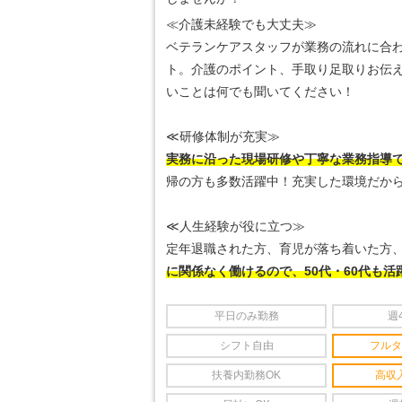
≪介護未経験でも大丈夫≫
ベテランケアスタッフが業務の流れに合
ト。介護のポイント、手取り足取りお伝
いことは何でも聞いてください！
≪研修体制が充実≫
実務に沿った現場研修や丁寧な業務指導
帰の方も多数活躍中！充実した環境だか
≪人生経験が役に立つ≫
定年退職された方、育児が落ち着いた方
に関係なく働けるので、50代・60代も活
平日のみ勤務
週
シフト自由
フルタ
扶養内勤務OK
高収