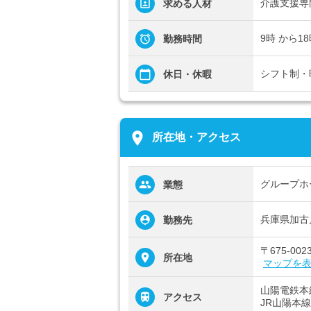
介護支援専
求める人材
9時 から1
勤務時間
シフト制・
休日・休暇
place
所在地・アクセス
グループホ
業態
兵庫県加古
勤務先
〒675-0
所在地
マップを
山陽電鉄本
アクセス
JR山陽本