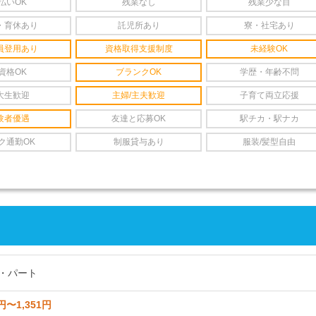
払いOK
残業なし
残業少な目
・育休あり
託児所あり
寮・社宅あり
員登用あり
資格取得支援制度
未経験OK
資格OK
ブランクOK
学歴・年齢不問
大生歓迎
主婦/主夫歓迎
子育て両立応援
験者優遇
友達と応募OK
駅チカ・駅ナカ
ク通勤OK
制服貸与あり
服装/髪型自由
・パート
円〜1,351円