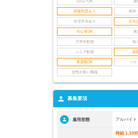
日払いOK
週
研修制度あり
産休
住宅手当あり
正社
初心者OK
無
大学生歓迎
短
シニア歓迎
経
車通勤OK
バイ
女性が多い職場
person
募集要項
アルバイト
雇用形態
時給 1,339