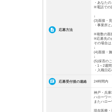
・あなたの
※電話での
↓
(3)面接・
・事業所と
応募方法
※複数の面
※応募先の
その場合は
↓
(4)面接・
↓
(5)採否の
・1～2週
・入職日応
24時間内
応募受付後の連絡
神戸・兵庫
ハローワー
またハロー
現在医療・