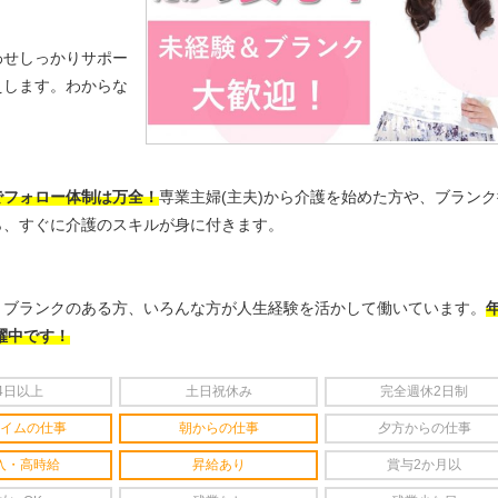
わせしっかりサポー
えします。わからな
でフォロー体制は万全！
専業主婦(主夫)から介護を始めた方や、ブランク
ら、すぐに介護のスキルが身に付きます。
、ブランクのある方、いろんな方が人生経験を活かして働いています。
躍中です！
4日以上
土日祝休み
完全週休2日制
イムの仕事
朝からの仕事
夕方からの仕事
入・高時給
昇給あり
賞与2か月以