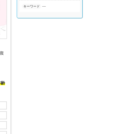
---
キーワード
復
年齢