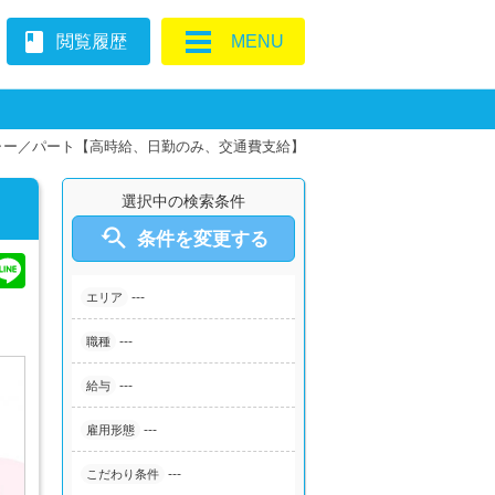
book
閲覧履歴
MENU
ャー／パート【高時給、日勤のみ、交通費支給】
選択中の検索条件

条件を変更する
---
エリア
---
職種
---
給与
---
雇用形態
---
こだわり条件