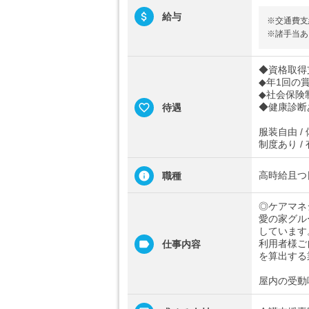
給与
※交通費支
※諸手当あ
◆資格取得
◆年1回の
◆社会保険
◆健康診断
待遇
服装自由 /
制度あり /
高時給且つ
職種
◎ケアマネ
愛の家グル
しています
利用者様ご
仕事内容
を算出する
屋内の受動