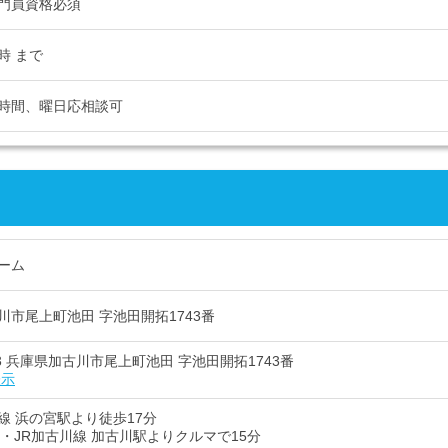
門員資格必須
8時 まで
時間、曜日応相談可
ーム
川市尾上町池田 字池田開拓1743番
023 兵庫県加古川市尾上町池田 字池田開拓1743番
表示
線 浜の宮駅より徒歩17分
線・JR加古川線 加古川駅よりクルマで15分