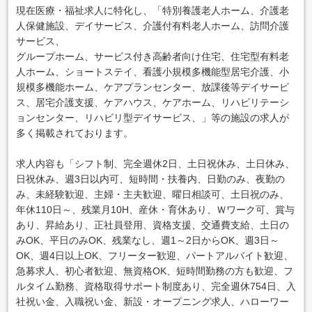
現在医療・福祉求人に特化し、「特別養護老人ホーム、介護老
人保健施設、デイサービス、介護付有料老人ホーム、訪問介護
サービス、
グループホーム、サービス付き高齢者向け住宅、住宅型有料老
人ホーム、ショートステイ、看護小規模多機能型居宅介護、小
規模多機能ホーム、ケアプランセンター、放課後等デイサービ
ス、居宅介護支援、ケアハウス、ケアホーム、リハビリテーシ
ョンセンター、リハビリ型デイサービス、」等の施設の求人が
多く掲載されております。
求人内容も「シフト制、完全週休2日、土日祝休み、土日休み、
日祝休み、週3日以内可、短時間・扶養内、日勤のみ、夜勤の
み、未経験歓迎、主婦・主夫歓迎、曜日相談可、土日祝のみ、
年休110日～、残業月10H、産休・育休あり、Ｗワーク可、賞与
あり、昇給あり、正社員登用、資格支援、交通費支給、土日の
みOK、平日のみOK、残業なし、週1～2日からOK、週3日～
OK、週4日以上OK、フリーター歓迎、パートアルバイト歓迎、
急募求人、初心者歓迎、無資格OK、短時間勤務の方も歓迎、フ
ルタイム勤務、資格取得サポート制度あり、完全週休754日、入
社祝い金、入職祝い金、新設・オープニング求人、ハローワー