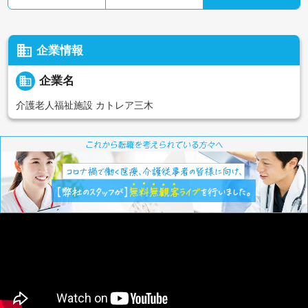
business
企業情報
business
企業名
介護老人福祉施設 カトレア三木