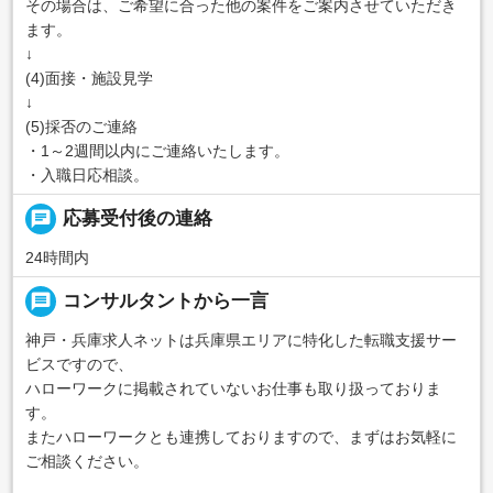
その場合は、ご希望に合った他の案件をご案内させていただき
ます。
↓
(4)面接・施設見学
↓
(5)採否のご連絡
・1～2週間以内にご連絡いたします。
・入職日応相談。
chat
応募受付後の連絡
24時間内
message
コンサルタントから一言
神戸・兵庫求人ネットは兵庫県エリアに特化した転職支援サー
ビスですので、
ハローワークに掲載されていないお仕事も取り扱っておりま
す。
またハローワークとも連携しておりますので、まずはお気軽に
ご相談ください。