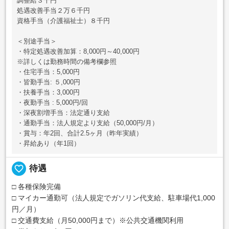
調整給３千円
処遇改善手当２万６千円
資格手当（介護福祉士）８千円
＜別途手当＞
・特定処遇改善加算：8,000円～40,000円
※詳しくは勤務時間の備考欄参照
・住宅手当：5,000円
・皆勤手当: ５,000円
・扶養手当：3,000円
・夜勤手当 : 5,000円/回
・深夜割増手当：法定通り支給
・通勤手当：法人規定より支給（50,000円/月）
・賞与：年2回、合計2.5ヶ月（昨年実績）
・昇給あり（年1回）
favorite_border
待遇
□ 各種保険完備
□ マイカー通勤可（法人規定でガソリン代支給、駐車場代1,000
円／月）
□ 交通費支給（月50,000円まで）※公共交通機関利用