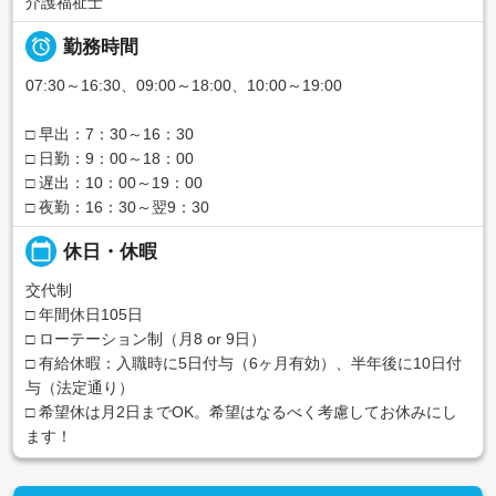
介護福祉士

勤務時間
07:30～16:30、09:00～18:00、10:00～19:00
□ 早出：7：30～16：30
□ 日勤：9：00～18：00
□ 遅出：10：00～19：00
□ 夜勤：16：30～翌9：30
calendar_today
休日・休暇
交代制
□ 年間休日105日
□ ローテーション制（月8 or 9日）
□ 有給休暇：入職時に5日付与（6ヶ月有効）、半年後に10日付
与（法定通り）
□ 希望休は月2日までOK。希望はなるべく考慮してお休みにし
ます！