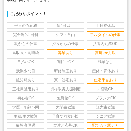
こだわりポイント！
平日のみ勤務
週4日以上
土日祝休み
完全週休2日制
シフト自由
フルタイムの仕事
朝からの仕事
夕方からの仕事
扶養内勤務OK
高収入・高時給
昇給あり
賞与2か月以
日払いOK
週払いOK
残業なし
残業少な目
研修制度あり
産休・育休あり
託児所あり
寮・社宅あり
住宅手当あり
正社員登用あり
資格取得支援制度
未経験OK
初心者OK
無資格OK
ブランクOK
学歴・年齢不問
大学生歓迎
短大生歓迎
主婦/主夫歓迎
子育て両立応援
シニア歓迎
経験者優遇
友達と応募OK
駅チカ・駅ナカ