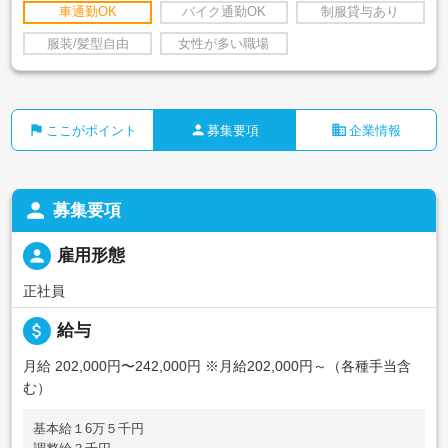
車通勤OK
バイク通勤OK
制服貸与あり
服装/髪型自由
女性が多い職場
flag
person
business
ここがポイント
募集要項
企業情報
person
募集要項
person
雇用形態
正社員
attach_money
給与
月給 202,000円〜242,000円
※月給202,000円～（各種手当含
む）
基本給１6万５千円