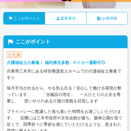
flag
person
business
ここがポイント
募集要項
企業情報
flag
ここがポイント
正社員
介護福祉士の募集！ 福利厚生多数♪ マイカー通勤可◎
兵庫県三木市にある特別養護老人ホームでの介護福祉士募集で
す☆
毎月手当が出るから、やる気も出る！安心して働ける環境が整
っています。
「当施設の理念」
一人ひとりの人生を尊
重し、
思いやりのある介護の実践を目指します
プライバシーに配慮した落ち着いた時間をお過ごしいただけま
す。
近隣には三木市役所や文化会館が建ち、森林公園が直ぐ
近くで、四季折々に季節を感じていただけるような、恵まれた
環境に囲まれています。