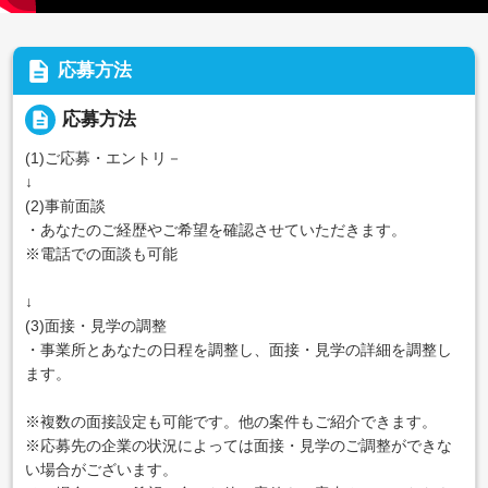
description
応募方法
description
応募方法
(1)ご応募・エントリ－
↓
(2)事前面談
・あなたのご経歴やご希望を確認させていただきます。
※電話での面談も可能
↓
(3)面接・見学の調整
・事業所とあなたの日程を調整し、面接・見学の詳細を調整し
ます。
※複数の面接設定も可能です。他の案件もご紹介できます。
※応募先の企業の状況によっては面接・見学のご調整ができな
い場合がございます。