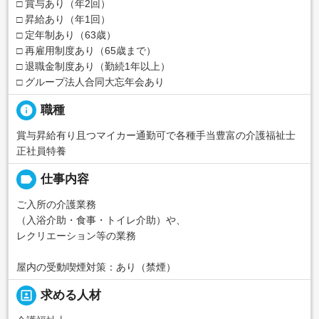
□ 賞与あり（年2回）
□ 昇給あり（年1回）
□ 定年制あり（63歳）
□ 再雇用制度あり（65歳まで）
□ 退職金制度あり（勤続1年以上）
□ グループ法人合同大忘年会あり
info
職種
賞与昇給有り且つマイカー通勤可で各種手当豊富の介護福祉士
正社員特養
label
仕事内容
ご入所の介護業務
（入浴介助・食事・トイレ介助）や、
レクリエーション等の業務
屋内の受動喫煙対策：あり（禁煙）
portrait
求める人材