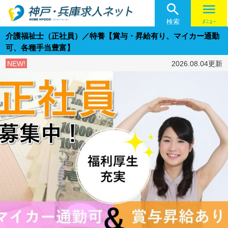

menu
検索
ﾒﾆｭｰ
介護福祉士（正社員）／特養【賞与・昇給有り、マイカー通勤
可、各種手当豊富】
NEW!
2026.08.04更新