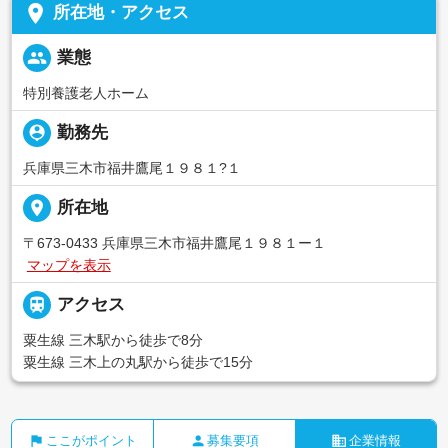
place
所在地・アクセス
people
業態
特別養護老人ホーム
person_pin
勤務先
兵庫県三木市福井鷹尾１９８１?１
place
所在地
〒673-0433 兵庫県三木市福井鷹尾１９８１ー１
マップを表示

アクセス
粟生線 三木駅から徒歩で8分
粟生線 三木上の丸駅から徒歩で15分
flag
person
business
ここがポイント
募集要項
企業情報