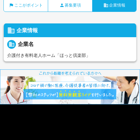
flag
person
business
ここがポイント
募集要項
企業情報
business
企業情報
business
企業名
介護付き有料老人ホーム「ほっと倶楽部」