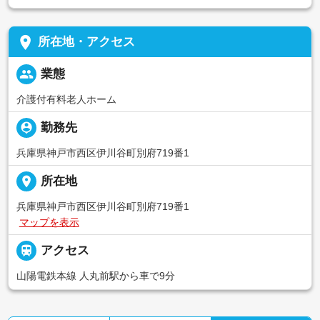
place
所在地・アクセス
people
業態
介護付有料老人ホーム
person_pin
勤務先
兵庫県神戸市西区伊川谷町別府719番1
place
所在地
兵庫県神戸市西区伊川谷町別府719番1
マップを表示

アクセス
山陽電鉄本線 人丸前駅から車で9分