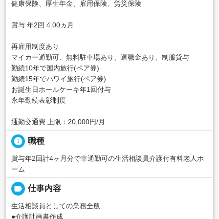
健康保険、厚生年金、雇用保険、労災保険
賞与 年2回 4.00ヵ月
再雇用制度あり
マイカー通勤可、無料駐車場あり、退職金あり、制服貸与
勤続10年で国内旅行(ペア券)
勤続15年でハワイ旅行(ペア券)
お誕生日ホールケーキ年1回付与
永年勤続表彰制度
通勤交通費 上限：20,000円/月
info
職種
賞与年2回計4ヶ月分で車通勤可の生活相談員介護付有料老人ホ
ーム
label
仕事内容
生活相談員としての業務全般
●介護計画書作成