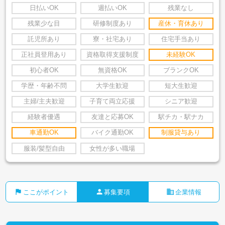
日払いOK
週払いOK
残業なし
残業少な目
研修制度あり
産休・育休あり
託児所あり
寮・社宅あり
住宅手当あり
正社員登用あり
資格取得支援制度
未経験OK
初心者OK
無資格OK
ブランクOK
学歴・年齢不問
大学生歓迎
短大生歓迎
主婦/主夫歓迎
子育て両立応援
シニア歓迎
経験者優遇
友達と応募OK
駅チカ・駅ナカ
車通勤OK
バイク通勤OK
制服貸与あり
服装/髪型自由
女性が多い職場
flag
person
business
ここがポイント
募集要項
企業情報