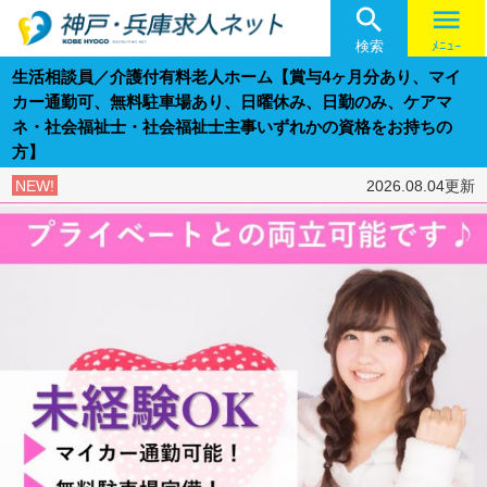

menu
検索
ﾒﾆｭｰ
生活相談員／介護付有料老人ホーム【賞与4ヶ月分あり、マイ
カー通勤可、無料駐車場あり、日曜休み、日勤のみ、ケアマ
ネ・社会福祉士・社会福祉士主事いずれかの資格をお持ちの
方】
NEW!
2026.08.04更新