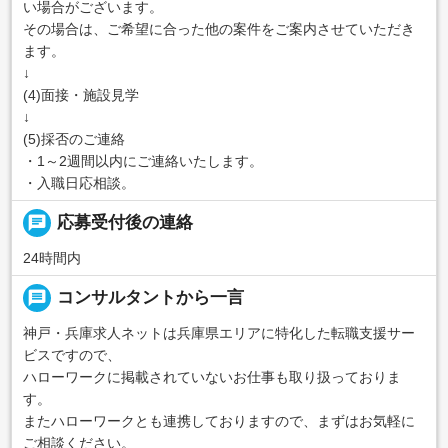
い場合がございます。
その場合は、ご希望に合った他の案件をご案内させていただき
ます。
↓
(4)面接・施設見学
↓
(5)採否のご連絡
・1～2週間以内にご連絡いたします。
・入職日応相談。
chat
応募受付後の連絡
24時間内
message
コンサルタントから一言
神戸・兵庫求人ネットは兵庫県エリアに特化した転職支援サー
ビスですので、
ハローワークに掲載されていないお仕事も取り扱っておりま
す。
またハローワークとも連携しておりますので、まずはお気軽に
ご相談ください。