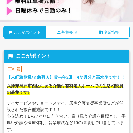
flag
person
business
ここがポイント
募集要項
企業情報
flag
ここがポイント
正社員
【未経験歓迎/☆急募★】賞与年2回・4か月分と高水準です！！
兵庫県神戸市西区にある介護付有料老人ホームでの生活相談員
の募集です♪
デイサービスやショートステイ、居宅介護支援事業所などが併
設された複合型施設です！！
心を込めて1人ひとりに向き合い、寄り添う介護を目標とし、手
厚い介護や医療体制、音楽療法など10の特徴をご用意していま
す。