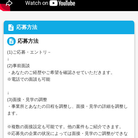
description
応募方法
description
応募方法
(1)ご応募・エントリ－
↓
(2)事前面談
・あなたのご経歴やご希望を確認させていただきます。
※電話での面談も可能
↓
(3)面接・見学の調整
・事業所とあなたの日程を調整し、面接・見学の詳細を調整し
ます。
※複数の面接設定も可能です。他の案件もご紹介できます。
※応募先の企業の状況によっては面接・見学のご調整ができな