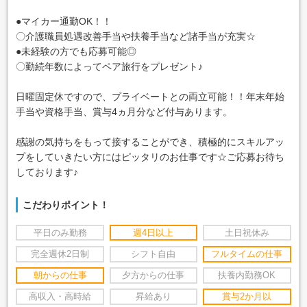
●マイカー通勤OK！！
〇介護職員処遇改善手当や扶養手当など諸手当が充実☆
●未経験の方でも応募可能◎
〇勤続年数によってペア旅行をプレゼント♪
日曜固定休ですので、プライベートとの両立可能！！年末年始
手当や資格手当、賞与4ヵ月分など付与あります。
感謝の気持ちをもって接することができ、積極的にスキルアッ
プをしていきたい方にはピッタリのお仕事です☆ご応募お待ち
しております♪
こだわりポイント！
平日のみ勤務
週4日以上
土日祝休み
完全週休2日制
シフト自由
フルタイムの仕事
朝からの仕事
夕方からの仕事
扶養内勤務OK
高収入・高時給
昇給あり
賞与2か月以