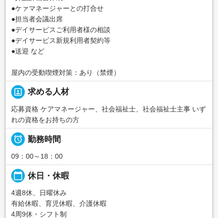
●ケァマネージャーとの打合せ
●担当者会議出席
●デイサービスご利用者様の相談
●デイサービス新規利用者契約等
●送迎 など
屋内の受動喫煙対策：あり（禁煙）
portrait
求める人材
応募資格 ケアマネージャー、社会福祉士、社会福祉士主事 いず
れの資格をお持ちの方

勤務時間
09：00～18：00
calendar_today
休日・休暇
4週8休、日曜休み
有給休暇、育児休暇、介護休暇
4周9休・シフト制