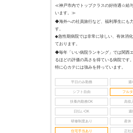
≪神戸市内でトップクラスの好待遇☆給
います。≫
◆海外への社員旅行など、福利厚生にも
す。
◆急性期病院では非常に珍しい、有休消化
ております。
◆毎年「いい病院ランキング」では関西
るほどの評価の高さを得ている病院です
特に心カテには強みを持っています。
平日のみ勤務
週
シフト自由
フルタ
扶養内勤務OK
高収
日払いOK
週
研修制度あり
産休
住宅手当あり
正社