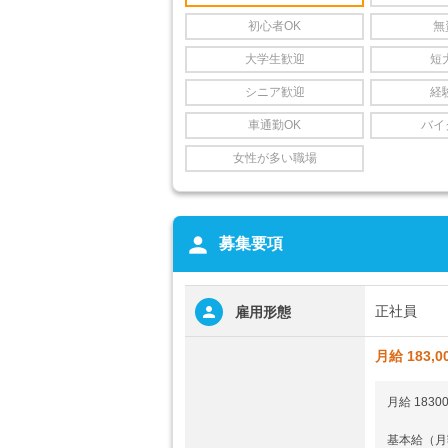
初心者OK
無
大学生歓迎
短
シニア歓迎
経
車通勤OK
バイ
女性が多い職場
person
募集要項
正社員
雇用形態
月給 183,0
月給 1830
基本給（月額