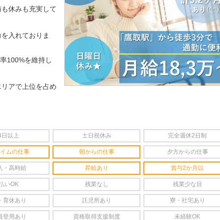
与も休みも充実して
力を入れておりま
率100%を維持し
エリアで上位を占め
。
4日以上
土日祝休み
完全週休2日制
イムの仕事
朝からの仕事
夕方からの仕事
入・高時給
昇給あり
賞与2か月以
払いOK
残業なし
残業少な目
・育休あり
託児所あり
寮・社宅あり
員登用あり
資格取得支援制度
未経験OK