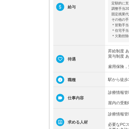
定額的に支
給与
調整手当20,
固定残業代
その他の手
＊皆勤手当
＊住宅手当
＊欠勤控除
昇給制度 あ
賞与制度 あ
待遇
雇用保険，
駅から徒歩
職種
診療情報管
仕事内容
屋内の受動
診療情報管
求める人材
必要なPC