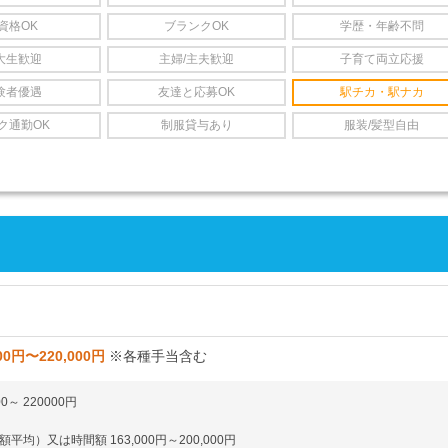
資格OK
ブランクOK
学歴・年齢不問
大生歓迎
主婦/主夫歓迎
子育て両立応援
験者優遇
友達と応募OK
駅チカ・駅ナカ
ク通勤OK
制服貸与あり
服装/髪型自由
00円〜220,000円
※各種手当含む
00～ 220000円
平均）又は時間額 163,000円～200,000円