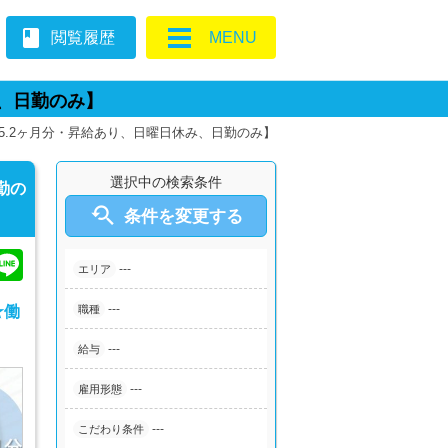
book
閲覧履歴
MENU
、日勤のみ】
5.2ヶ月分・昇給あり、日曜日休み、日勤のみ】
選択中の検索条件
勤の

条件を変更する
---
エリア
---
★働
職種
---
給与
---
雇用形態
---
こだわり条件