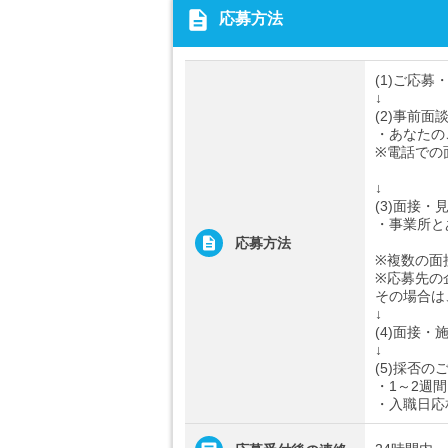
description
応募方法
(1)ご応募
↓
(2)事前面
・あなたの
※電話での
↓
(3)面接・
・事業所と
応募方法
※複数の面
※応募先の
その場合は
↓
(4)面接・
↓
(5)採否の
・1～2週
・入職日応