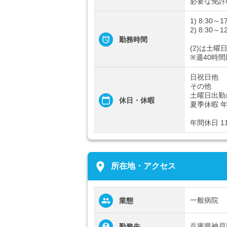
必要な免許
1) 8:30～1
2) 8:30～1
勤務時間
(2)は土曜
※週40時
日祝日他
その他
土曜日出勤
休日・休暇
夏季休暇 
年間休日 1
place
所在地・アクセス
一般病院
業態
兵庫県神戸
勤務先