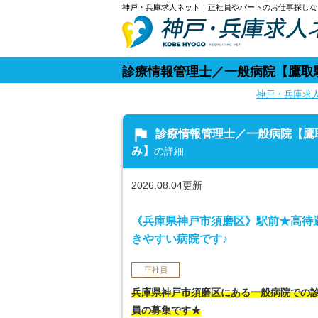
神戸・兵庫求人ネット｜正社員やパートのお仕事探しな
診療情報管理士／一般病院【鷹取駅
神戸・兵庫求
flag
診療情報管理士／一般病院【鷹
み】
の詳細
2026.08.04更新
《兵庫県神戸市須磨区》駅前★高待
きやすい病院です♪
正社員
兵庫県神戸市須磨区にある一般病院での
員の募集です★