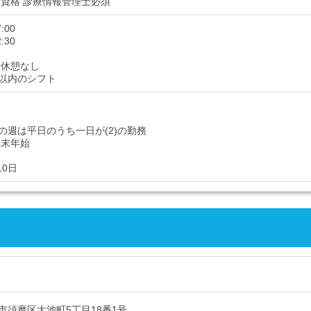
/資格 診療情報管理士必須
7:00
2:30
日休憩なし
間以内のシフト
の週は平日のうち一日が(2)の勤務
年末年始
10日
市須磨区大池町5丁目18番1号