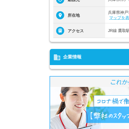
兵庫県神戸
所在地
マップを
JR線 鷹取
アクセス
business
企業情報