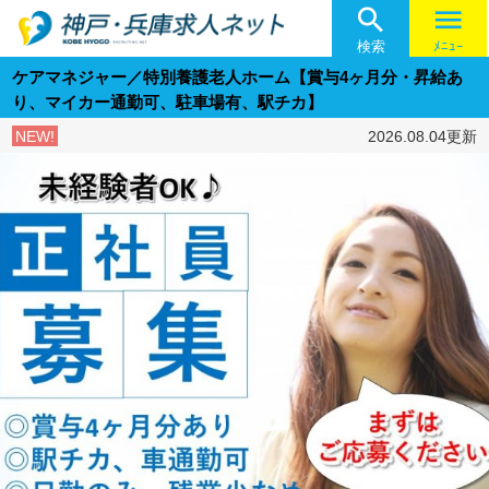

menu
検索
ﾒﾆｭｰ
ケアマネジャー／特別養護老人ホーム【賞与4ヶ月分・昇給あ
り、マイカー通勤可、駐車場有、駅チカ】
NEW!
2026.08.04更新