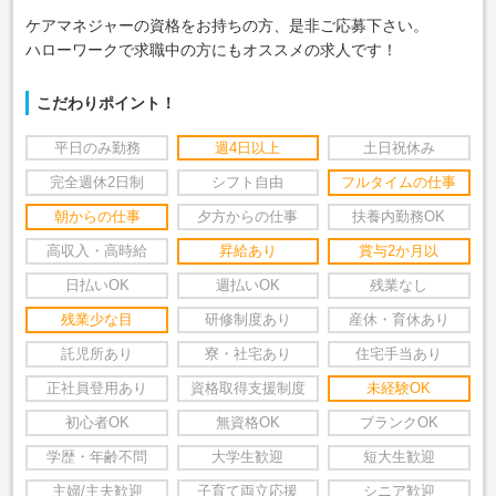
ケアマネジャーの資格をお持ちの方、是非ご応募下さい。
ハローワークで求職中の方にもオススメの求人です！
こだわりポイント！
平日のみ勤務
週4日以上
土日祝休み
完全週休2日制
シフト自由
フルタイムの仕事
朝からの仕事
夕方からの仕事
扶養内勤務OK
高収入・高時給
昇給あり
賞与2か月以
日払いOK
週払いOK
残業なし
残業少な目
研修制度あり
産休・育休あり
託児所あり
寮・社宅あり
住宅手当あり
正社員登用あり
資格取得支援制度
未経験OK
初心者OK
無資格OK
ブランクOK
学歴・年齢不問
大学生歓迎
短大生歓迎
主婦/主夫歓迎
子育て両立応援
シニア歓迎