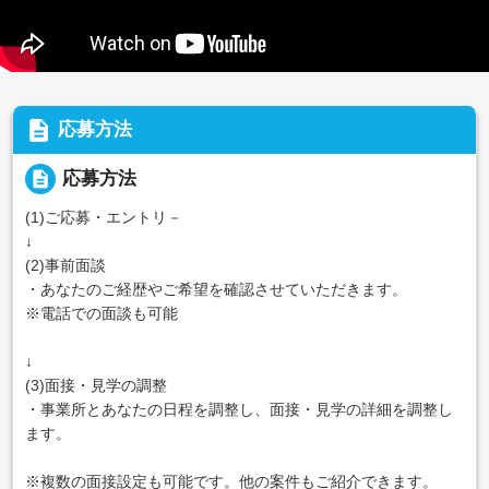
description
応募方法
description
応募方法
(1)ご応募・エントリ－
↓
(2)事前面談
・あなたのご経歴やご希望を確認させていただきます。
※電話での面談も可能
↓
(3)面接・見学の調整
・事業所とあなたの日程を調整し、面接・見学の詳細を調整し
ます。
※複数の面接設定も可能です。他の案件もご紹介できます。