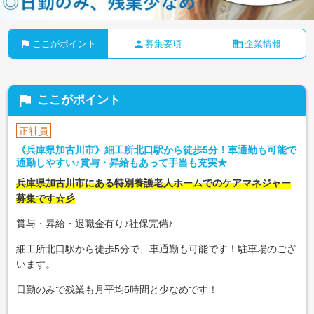
flag
person
business
ここがポイント
募集要項
企業情報
flag
ここがポイント
正社員
《兵庫県加古川市》細工所北口駅から徒歩5分！車通勤も可能で
通勤しやすい♪賞与・昇給もあって手当も充実★
兵庫県加古川市にある特別養護老人ホームでのケアマネジャー
募集です☆彡
賞与・昇給・退職金有り♪社保完備♪
細工所北口駅から徒歩5分で、車通勤も可能です！駐車場のござ
います。
日勤のみで残業も月平均5時間と少なめです！