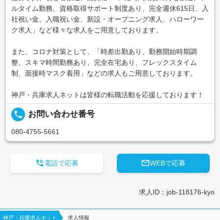
ルタイム勤務、資格取得サポート制度あり、完全週休615日、入
社祝い金、入職祝い金、新設・オープニング求人、ハローワー
ク求人」など様々な求人をご用意しております。
また、コロナ対策として、「時差出勤あり、勤務開始時期調
整、スキマ時間勤務あり、完全在宅あり、フレックスタイム
制、面接時マスク着用」などの求人もご用意しております。
神戸・兵庫求人ネットは皆様の転職活動を応援しております！
local_phone
お問い合わせ番号
080-4755-5661


電話で応募
WEBで応募
求人ID：job-118176-kyo
神戸・兵庫求人ネット
求人情報