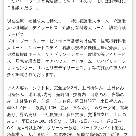
またハローワークとも連携しておりますので、まずはお気軽に
ご相談ください。
現在医療・福祉求人に特化し、「特別養護老人ホーム、介護老
人保健施設、デイサービス、介護付有料老人ホーム、訪問介護
サービス、
グループホーム、サービス付き高齢者向け住宅、住宅型有料老
人ホーム、ショートステイ、看護小規模多機能型居宅介護、小
規模多機能ホーム、ケアプランセンター、放課後等デイサービ
ス、居宅介護支援、ケアハウス、ケアホーム、リハビリテーシ
ョンセンター、リハビリ型デイサービス、」等の施設の求人が
多く掲載されております。
求人内容も「シフト制、完全週休2日、土日祝休み、土日休み、
日祝休み、週3日以内可、短時間・扶養内、日勤のみ、夜勤の
み、未経験歓迎、主婦・主夫歓迎、曜日相談可、土日祝のみ、
年休110日～、残業月10H、産休・育休あり、Ｗワーク可、賞与
あり、昇給あり、正社員登用、資格支援、交通費支給、土日の
みOK、平日のみOK、残業なし、週1～2日からOK、週3日～
OK、週4日以上OK、フリーター歓迎、パートアルバイト歓迎、
急募求人、初心者歓迎、無資格OK、短時間勤務の方も歓迎、フ