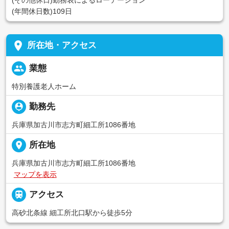
(その他休日)勤務表によるローテーション
(年間休日数)109日
place
所在地・アクセス
people
業態
特別養護老人ホーム
person_pin
勤務先
兵庫県加古川市志方町細工所1086番地
place
所在地
兵庫県加古川市志方町細工所1086番地
マップを表示

アクセス
高砂北条線 細工所北口駅から徒歩5分