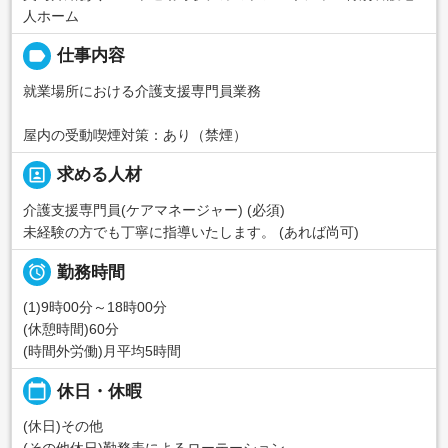
人ホーム
label
仕事内容
就業場所における介護支援専門員業務
屋内の受動喫煙対策：あり（禁煙）
portrait
求める人材
介護支援専門員(ケアマネージャー) (必須)
未経験の方でも丁寧に指導いたします。 (あれば尚可)

勤務時間
(1)9時00分～18時00分
(休憩時間)60分
(時間外労働)月平均5時間
calendar_today
休日・休暇
(休日)その他