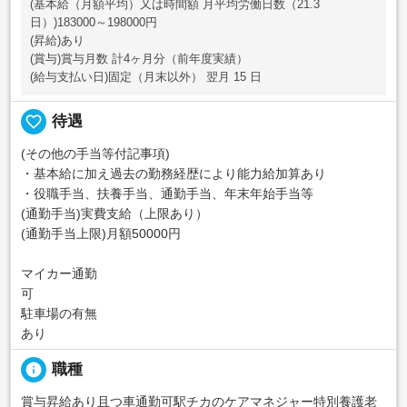
(基本給（月額平均）又は時間額 月平均労働日数（21.3
日）)183000～198000円
(昇給)あり
(賞与)賞与月数 計4ヶ月分（前年度実績）
(給与支払い日)固定（月末以外） 翌月 15 日
favorite_border
待遇
(その他の手当等付記事項)
・基本給に加え過去の勤務経歴により能力給加算あり
・役職手当、扶養手当、通勤手当、年末年始手当等
(通勤手当)実費支給（上限あり）
(通勤手当上限)月額50000円
マイカー通勤
可
駐車場の有無
あり
info
職種
賞与昇給あり且つ車通勤可駅チカのケアマネジャー特別養護老