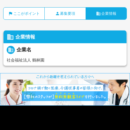
flag
person
business
ここがポイント
募集要項
企業情報
business
企業情報
business
企業名
社会福祉法人 鶴林園