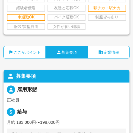
経験者優遇
友達と応募OK
駅チカ・駅ナカ
車通勤OK
バイク通勤OK
制服貸与あり
服装/髪型自由
女性が多い職場
flag
person
business
ここがポイント
募集要項
企業情報
person
募集要項
person
雇用形態
正社員
attach_money
給与
月給 183,000円〜198,000円