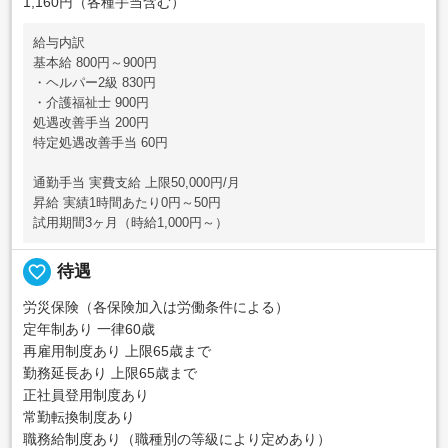
1,160円（各種手当含む）
給与内訳
基本給 800円～900円
・ヘルパー2級 830円
・介護福祉士 900円
処遇改善手当 200円
特定処遇改善手当 60円
通勤手当 実費支給 上限50,000円/月
昇給 実績1時間あたり0円～50円
試用期間3ヶ月（時給1,000円～）
favorite_border
待遇
労災保険（各保険加入は労働条件による）
定年制あり 一律60歳
再雇用制度あり 上限65歳まで
勤務延長あり 上限65歳まで
正社員登用制度あり
常勤転換制度あり
職務給制度あり（職種別の等級により定めあり）