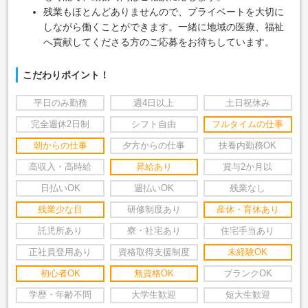
残業もほとんどありませんので、プライベートを大切に
しながら働くことができます。一緒に地域の医療、福祉
へ貢献してくださる方のご応募をお待ちしています。
こだわりポイント！
平日のみ勤務
週4日以上
土日祝休み
完全週休2日制
シフト自由
フルタイムの仕事
朝からの仕事
夕方からの仕事
扶養内勤務OK
高収入・高時給
昇給あり
賞与2か月以
日払いOK
週払いOK
残業なし
残業少な目
研修制度あり
産休・育休あり
託児所あり
寮・社宅あり
住宅手当あり
正社員登用あり
資格取得支援制度
未経験OK
初心者OK
無資格OK
ブランクOK
学歴・年齢不問
大学生歓迎
短大生歓迎