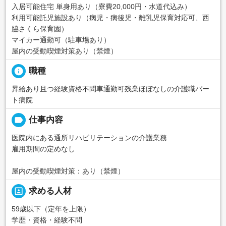
入居可能住宅 単身用あり（寮費20,000円・水道代込み）
利用可能託児施設あり（病児・病後児・離乳児保育対応可、西
脇さくら保育園）
マイカー通勤可（駐車場あり）
屋内の受動喫煙対策あり（禁煙）
info
職種
昇給あり且つ経験資格不問車通勤可残業ほぼなしの介護職パー
ト病院
label
仕事内容
医院内にある通所リハビリテーションの介護業務
雇用期間の定めなし
屋内の受動喫煙対策：あり（禁煙）
portrait
求める人材
59歳以下（定年を上限）
学歴・資格・経験不問