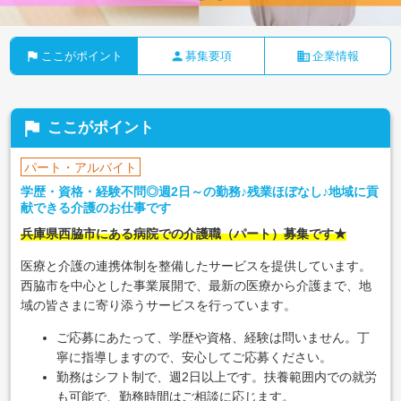
flag
person
business
ここがポイント
募集要項
企業情報
flag
ここがポイント
パート・アルバイト
学歴・資格・経験不問◎週2日～の勤務♪残業ほぼなし♪地域に貢
献できる介護のお仕事です
兵庫県西脇市にある病院での介護職（パート）募集です★
医療と介護の連携体制を整備したサービスを提供しています。
西脇市を中心とした事業展開で、最新の医療から介護まで、地
域の皆さまに寄り添うサービスを行っています。
ご応募にあたって、学歴や資格、経験は問いません。丁
寧に指導しますので、安心してご応募ください。
勤務はシフト制で、週2日以上です。扶養範囲内での就労
も可能で、勤務時間はご相談に応じます。