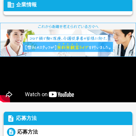
business
企業情報
description
応募方法
description
応募方法