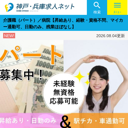

menu
検索
ﾒﾆｭｰ
介護職（パート）／病院【昇給あり、経験・資格不問、マイカ
ー通勤可、日勤のみ、残業ほぼなし】
NEW!
2026.08.04更新