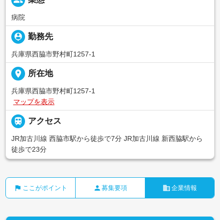
病院
person_pin
勤務先
兵庫県西脇市野村町1257-1
place
所在地
兵庫県西脇市野村町1257-1
マップを表示

アクセス
JR加古川線 西脇市駅から徒歩で7分 JR加古川線 新西脇駅から
徒歩で23分
flag
person
business
ここがポイント
募集要項
企業情報