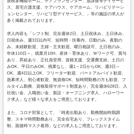
規模多機能ホーム、ケアプランセンター、放課後等デイサービ
ス、居宅介護支援、ケアハウス、ケアホーム、リハビリテーシ
ョンセンター、リハビリ型デイサービス、」等の施設の求人が
多く掲載されております。
求人内容も「シフト制、完全週休2日、土日祝休み、土日休み、
日祝休み、週3日以内可、短時間・扶養内、日勤のみ、夜勤の
み、未経験歓迎、主婦・主夫歓迎、曜日相談可、土日祝のみ、
年休110日～、残業月10H、産休・育休あり、Ｗワーク可、賞与
あり、昇給あり、正社員登用、資格支援、交通費支給、土日の
みOK、平日のみOK、残業なし、週1～2日からOK、週3日～
OK、週4日以上OK、フリーター歓迎、パートアルバイト歓迎、
急募求人、初心者歓迎、無資格OK、短時間勤務の方も歓迎、フ
ルタイム勤務、資格取得サポート制度あり、完全週休628日、入
社祝い金、入職祝い金、新設・オープニング求人、ハローワー
ク求人」など様々な求人をご用意しております。
また、コロナ対策として、「時差出勤あり、勤務開始時期調
整、スキマ時間勤務あり、完全在宅あり、フレックスタイム
制、面接時マスク着用」などの求人もご用意しております。