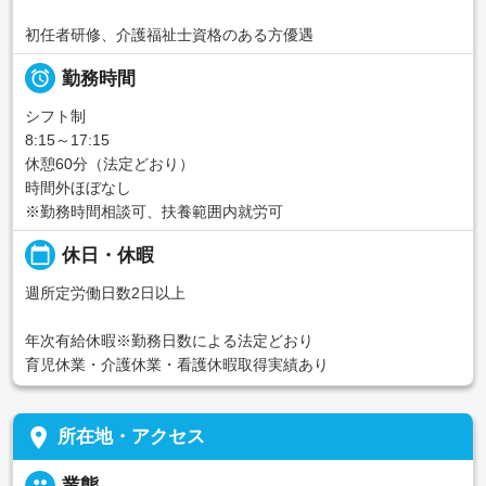
初任者研修、介護福祉士資格のある方優遇

勤務時間
シフト制
8:15～17:15
休憩60分（法定どおり）
時間外ほぼなし
※勤務時間相談可、扶養範囲内就労可
calendar_today
休日・休暇
週所定労働日数2日以上
年次有給休暇※勤務日数による法定どおり
育児休業・介護休業・看護休暇取得実績あり
place
所在地・アクセス
people
業態