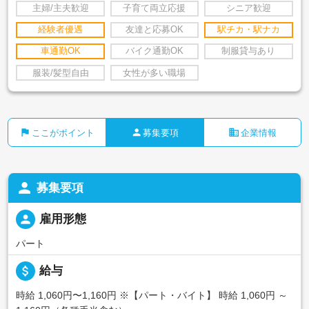
主婦/主夫歓迎
子育て両立応援
シニア歓迎
経験者優遇
友達と応募OK
駅チカ・駅ナカ
車通勤OK
バイク通勤OK
制服貸与あり
服装/髪型自由
女性が多い職場
flag
person
business
ここがポイント
募集要項
企業情報
person
募集要項
person
雇用形態
パート
attach_money
給与
時給 1,060円〜1,160円
※【パート・バイト】 時給 1,060円 ～