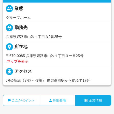
people
業態
グループホーム
person_pin
勤務先
兵庫県姫路市山吹１丁目３?番25号
place
所在地
〒670-0085 兵庫県姫路市山吹１丁目３ー番25号
マップを表示

アクセス
JR姫新線（姫路～佐用） 播磨高岡駅から徒歩で17分
flag
person
business
ここがポイント
募集要項
企業情報