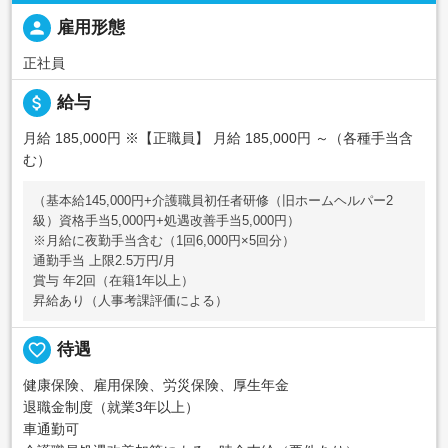
person
雇用形態
正社員
attach_money
給与
月給 185,000円
※【正職員】 月給 185,000円 ～（各種手当含
む）
（基本給145,000円+介護職員初任者研修（旧ホームヘルパー2
級）資格手当5,000円+処遇改善手当5,000円）
※月給に夜勤手当含む（1回6,000円×5回分）
通勤手当 上限2.5万円/月
賞与 年2回（在籍1年以上）
昇給あり（人事考課評価による）
favorite_border
待遇
健康保険、雇用保険、労災保険、厚生年金
退職金制度（就業3年以上）
車通勤可