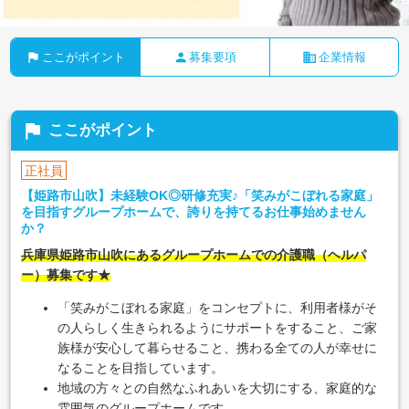
flag
person
business
ここがポイント
募集要項
企業情報
flag
ここがポイント
正社員
【姫路市山吹】未経験OK◎研修充実♪「笑みがこぼれる家庭」
を目指すグループホームで、誇りを持てるお仕事始めません
か？
兵庫県姫路市山吹にあるグループホームでの介護職（ヘルパ
ー）募集です★
「笑みがこぼれる家庭」をコンセプトに、利用者様がそ
の人らしく生きられるようにサポートをすること、ご家
族様が安心して暮らせること、携わる全ての人が幸せに
なることを目指しています。
地域の方々との自然なふれあいを大切にする、家庭的な
雰囲気のグループホームです。