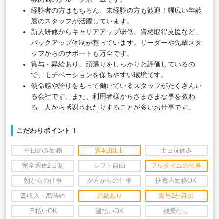
経験者の方はもちろん、未経験の方も歓迎！幅広い年齢
層のスタッフが活躍しています。
新人研修からキャリアアップ研修、資格取得支援など、
バックアップ体制が整っています。リーダーや先輩スタ
ッフからのサポートも万全です。
賞与・昇給あり。頑張りをしっかりと評価しているの
で、モチベーションを保ちやすい環境です。
使命感や誇りをもって働いているスタッフがたくさんい
る会社です。また、利用者様からさまざまな事を教わ
る、人から感謝されたりすることが多いお仕事です。
こだわりポイント！
平日のみ勤務
週4日以上
土日祝休み
完全週休2日制
シフト自由
フルタイムの仕事
朝からの仕事
夕方からの仕事
扶養内勤務OK
高収入・高時給
昇給あり
賞与2か月以
日払いOK
週払いOK
残業なし