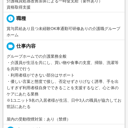
介護職員処遇改善加算による一時金支給（要件あり）
資格取得支援
info
職種
賞与昇給あり且つ未経験OK車通勤可研修ありの介護職グループ
ホーム
label
仕事内容
グループホームでの介護業務全般
・介護員が生活を共にし、買い物や食事の支度、掃除、洗濯等
を共同で行う
・利用者様ができない部分はサポート
・優しい言葉と態度で接し、否定せずさりげなく誘導、手を出
しすぎず利用者様自身でできることを支援するなど、心と体の
ケアにあたる業務
※1ユニット9名の入居者様が生活、日中3人の職員が協力してお
世話にあたる
屋内の受動喫煙対策：あり（禁煙）