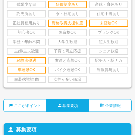
残業少な目
研修制度あり
産休・育休あり
託児所あり
寮・社宅あり
住宅手当あり
正社員登用あり
資格取得支援制度
未経験OK
初心者OK
無資格OK
ブランクOK
学歴・年齢不問
大学生歓迎
短大生歓迎
主婦/主夫歓迎
子育て両立応援
シニア歓迎
経験者優遇
友達と応募OK
駅チカ・駅ナカ
車通勤OK
バイク通勤OK
制服貸与あり
服装/髪型自由
女性が多い職場
flag
person
business
ここがポイント
募集要項
企業情報
person
募集要項