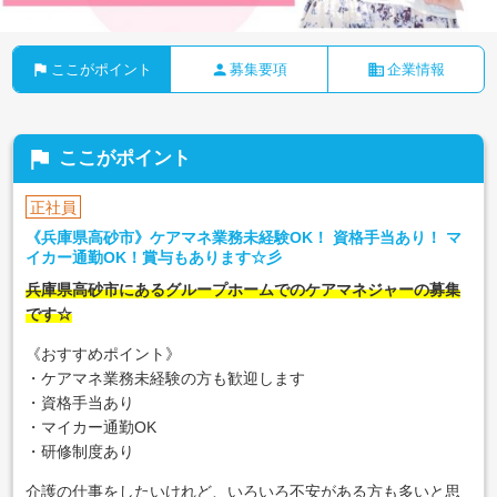
flag
person
business
ここがポイント
募集要項
企業情報
flag
ここがポイント
正社員
《兵庫県高砂市》ケアマネ業務未経験OK！ 資格手当あり！ マ
イカー通勤OK！賞与もあります☆彡
兵庫県高砂市にあるグループホームでのケアマネジャーの募集
です☆
《おすすめポイント》
・ケアマネ業務未経験の方も歓迎します
・資格手当あり
・マイカー通勤OK
・研修制度あり
介護の仕事をしたいけれど、いろいろ不安がある方も多いと思