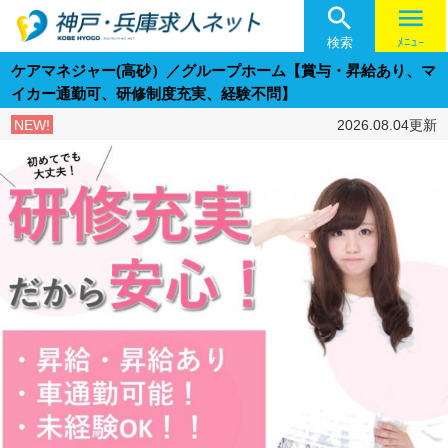

menu
検索
ﾒﾆｭｰ
ケアマネジャー(高砂）／グループホーム【賞与・昇給あり、マ
イカー通勤可、研修制度充実、経験不問】
NEW!
2026.08.04更新