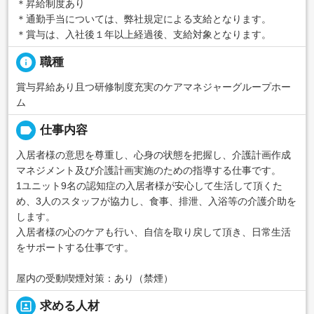
＊昇給制度あり
＊通勤手当については、弊社規定による支給となります。
＊賞与は、入社後１年以上経過後、支給対象となります。
info
職種
賞与昇給あり且つ研修制度充実のケアマネジャーグループホー
ム
label
仕事内容
入居者様の意思を尊重し、心身の状態を把握し、介護計画作成
マネジメント及び介護計画実施のための指導する仕事です。
1ユニット9名の認知症の入居者様が安心して生活して頂くた
め、3人のスタッフが協力し、食事、排泄、入浴等の介護介助を
します。
入居者様の心のケアも行い、自信を取り戻して頂き、日常生活
をサポートする仕事です。
屋内の受動喫煙対策：あり（禁煙）
portrait
求める人材