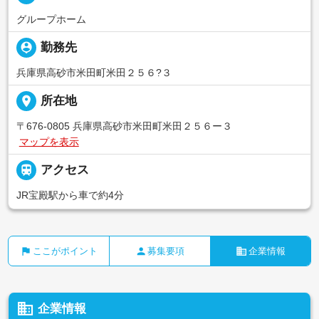
グループホーム
person_pin
勤務先
兵庫県高砂市米田町米田２５６?３
place
所在地
〒676-0805 兵庫県高砂市米田町米田２５６ー３
マップを表示

アクセス
JR宝殿駅から車で約4分
flag
person
business
ここがポイント
募集要項
企業情報
business
企業情報