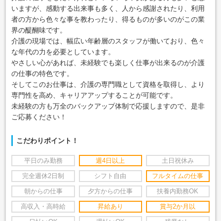
いますが、感動する出来事も多く、人から感謝されたり、利用
者の方から色々な事を教わったり、得るものが多いのがこの業
界の醍醐味です。
介護の現場では、幅広い年齢層のスタッフが働いており、色々
な年代の力を必要としています。
やさしい心があれば、未経験でも楽しく仕事が出来るのが介護
の仕事の特色です。
そしてこのお仕事は、介護の専門職として資格を取得し、より
専門性を高め、キャリアアップすることが可能です。
未経験の方も万全のバックアップ体制で応援しますので、是非
ご応募ください！
こだわりポイント！
平日のみ勤務
週4日以上
土日祝休み
完全週休2日制
シフト自由
フルタイムの仕事
朝からの仕事
夕方からの仕事
扶養内勤務OK
高収入・高時給
昇給あり
賞与2か月以