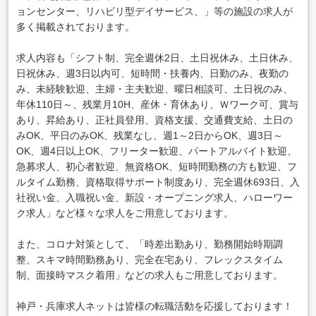
ョンセンター、リハビリ型デイサービス、」等の施設の求人が
多く掲載されております。
求人内容も「シフト制、完全週休2日、土日祝休み、土日休み、
日祝休み、週3日以内可、短時間・扶養内、日勤のみ、夜勤の
み、未経験歓迎、主婦・主夫歓迎、曜日相談可、土日祝のみ、
年休110日～、残業月10H、産休・育休あり、Ｗワーク可、賞与
あり、昇給あり、正社員登用、資格支援、交通費支給、土日の
みOK、平日のみOK、残業なし、週1～2日からOK、週3日～
OK、週4日以上OK、フリーター歓迎、パートアルバイト歓迎、
急募求人、初心者歓迎、無資格OK、短時間勤務の方も歓迎、フ
ルタイム勤務、資格取得サポート制度あり、完全週休693日、入
社祝い金、入職祝い金、新設・オープニング求人、ハローワー
ク求人」など様々な求人をご用意しております。
また、コロナ対策として、「時差出勤あり、勤務開始時期調
整、スキマ時間勤務あり、完全在宅あり、フレックスタイム
制、面接時マスク着用」などの求人もご用意しております。
神戸・兵庫求人ネットは皆様の転職活動を応援しております！