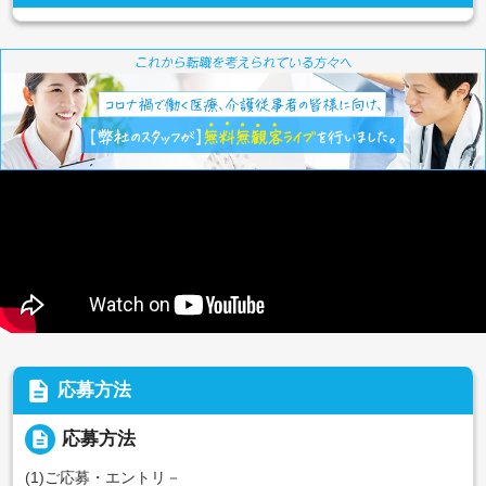
description
応募方法
description
応募方法
(1)ご応募・エントリ－