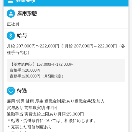
person
募集要項
person
雇用形態
正社員
attach_money
給与
月給 207,000円〜222,000円
※月給 207,000円～222,000円（各
種手当含む）
【基本給内訳】157,000円~172,000円
資格手当20,000円
夜勤手当30,000円（月5回想定）
favorite_border
待遇
雇用 労災 健康 厚生 退職金制度:あり退職金共済:加入
賞与あり 前年度実績 年2回
通勤手当 実費支給上限あり月額:25,000円
＊処遇・労働条件については、相談に応じます。
＊充実した研修制度あり