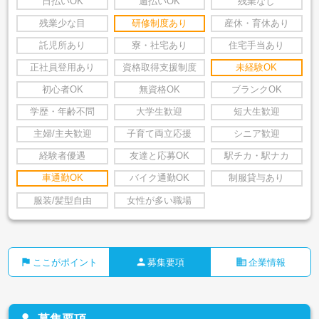
日払いOK
週払いOK
残業なし
残業少な目
研修制度あり
産休・育休あり
託児所あり
寮・社宅あり
住宅手当あり
正社員登用あり
資格取得支援制度
未経験OK
初心者OK
無資格OK
ブランクOK
学歴・年齢不問
大学生歓迎
短大生歓迎
主婦/主夫歓迎
子育て両立応援
シニア歓迎
経験者優遇
友達と応募OK
駅チカ・駅ナカ
車通勤OK
バイク通勤OK
制服貸与あり
服装/髪型自由
女性が多い職場
flag
person
business
ここがポイント
募集要項
企業情報