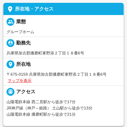
place
所在地・アクセス
people
業態
グループホーム
person_pin
勤務先
兵庫県加古郡播磨町東野添２丁目１８番6号
place
所在地
〒675-0159 兵庫県加古郡播磨町東野添２丁目１８番6号
マップを表示

アクセス
山陽電鉄本線 西二見駅から徒歩で17分
JR神戸線（神戸～姫路） 土山駅から徒歩で13分
山陽電鉄本線 播磨町駅から徒歩で21分