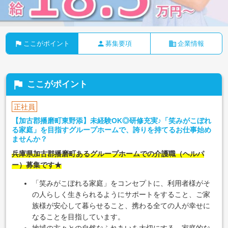
flag
person
business
ここがポイント
募集要項
企業情報
flag
ここがポイント
正社員
【加古郡播磨町東野添】未経験OK◎研修充実♪「笑みがこぼれ
る家庭」を目指すグループホームで、誇りを持てるお仕事始め
ませんか？
兵庫県加古郡播磨町あるグループホームでの介護職（ヘルパ
ー）募集です★
「笑みがこぼれる家庭」をコンセプトに、利用者様がそ
の人らしく生きられるようにサポートをすること、ご家
族様が安心して暮らせること、携わる全ての人が幸せに
なることを目指しています。
地域の方々との自然なふれあいを大切にする、家庭的な