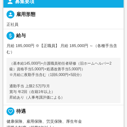
person
募集要項
person
雇用形態
正社員
attach_money
給与
月給 185,000円
※【正職員】 月給 185,000円 ～（各種手当含
む）
（基本給145,000円+介護職員初任者研修（旧ホームヘルパー2
級）資格手当5,000円+処遇改善手当5,000円）
※月給に夜勤手当含む（1回6,000円×5回分）
通勤手当 上限2.5万円/月
賞与 年2回（在籍1年以上）
昇給あり（人事考課評価による）
favorite_border
待遇
健康保険、雇用保険、労災保険、厚生年金