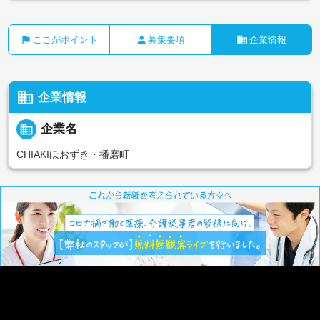
flag
person
business
ここがポイント
募集要項
企業情報
business
企業情報
business
企業名
CHIAKIほおずき・播磨町