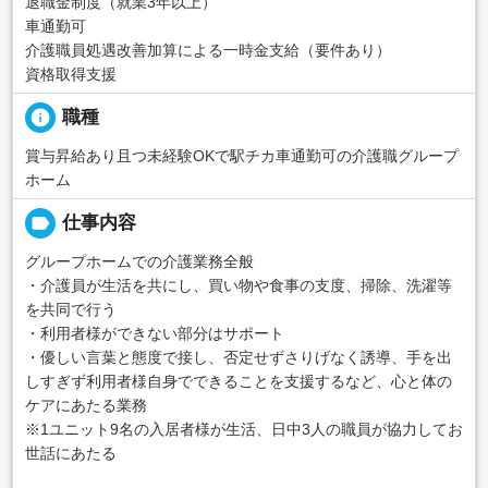
退職金制度（就業3年以上）
車通勤可
介護職員処遇改善加算による一時金支給（要件あり）
資格取得支援
info
職種
賞与昇給あり且つ未経験OKで駅チカ車通勤可の介護職グループ
ホーム
label
仕事内容
グループホームでの介護業務全般
・介護員が生活を共にし、買い物や食事の支度、掃除、洗濯等
を共同で行う
・利用者様ができない部分はサポート
・優しい言葉と態度で接し、否定せずさりげなく誘導、手を出
しすぎず利用者様自身でできることを支援するなど、心と体の
ケアにあたる業務
※1ユニット9名の入居者様が生活、日中3人の職員が協力してお
世話にあたる