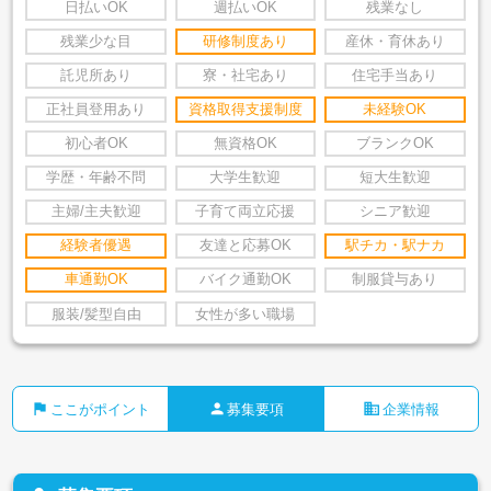
日払いOK
週払いOK
残業なし
残業少な目
研修制度あり
産休・育休あり
託児所あり
寮・社宅あり
住宅手当あり
正社員登用あり
資格取得支援制度
未経験OK
初心者OK
無資格OK
ブランクOK
学歴・年齢不問
大学生歓迎
短大生歓迎
主婦/主夫歓迎
子育て両立応援
シニア歓迎
経験者優遇
友達と応募OK
駅チカ・駅ナカ
車通勤OK
バイク通勤OK
制服貸与あり
服装/髪型自由
女性が多い職場
flag
person
business
ここがポイント
募集要項
企業情報