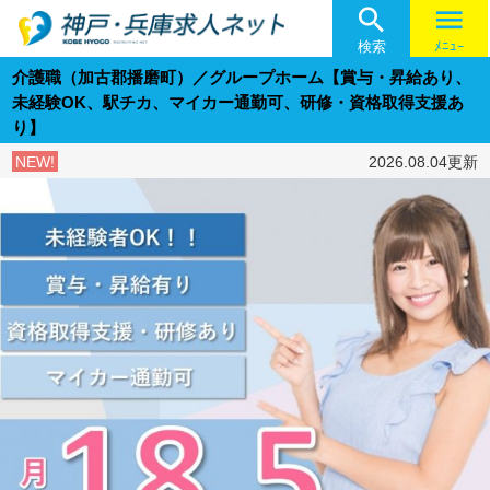

menu
検索
ﾒﾆｭｰ
介護職（加古郡播磨町）／グループホーム【賞与・昇給あり、
未経験OK、駅チカ、マイカー通勤可、研修・資格取得支援あ
り】
NEW!
2026.08.04更新