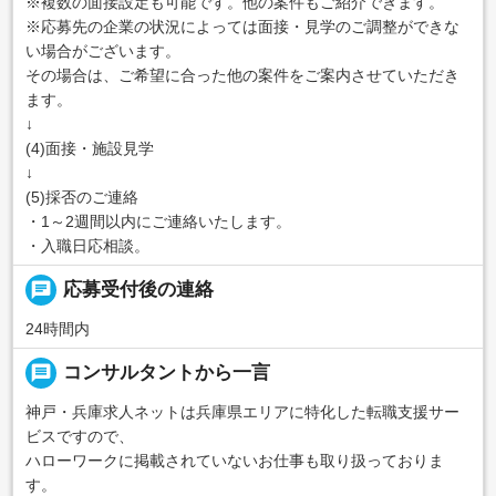
※複数の面接設定も可能です。他の案件もご紹介できます。
※応募先の企業の状況によっては面接・見学のご調整ができな
い場合がございます。
その場合は、ご希望に合った他の案件をご案内させていただき
ます。
↓
(4)面接・施設見学
↓
(5)採否のご連絡
・1～2週間以内にご連絡いたします。
・入職日応相談。
chat
応募受付後の連絡
24時間内
message
コンサルタントから一言
神戸・兵庫求人ネットは兵庫県エリアに特化した転職支援サー
ビスですので、
ハローワークに掲載されていないお仕事も取り扱っておりま
す。