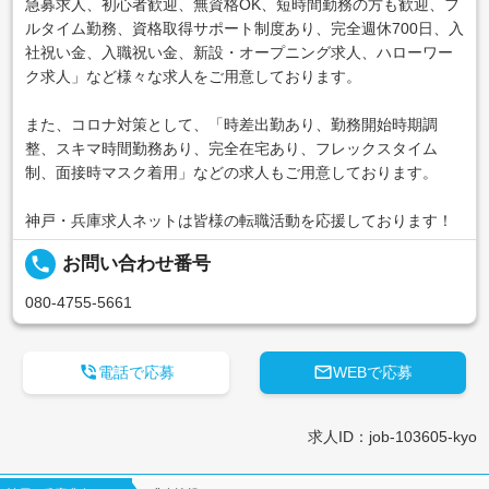
急募求人、初心者歓迎、無資格OK、短時間勤務の方も歓迎、フ
ルタイム勤務、資格取得サポート制度あり、完全週休700日、入
社祝い金、入職祝い金、新設・オープニング求人、ハローワー
ク求人」など様々な求人をご用意しております。
また、コロナ対策として、「時差出勤あり、勤務開始時期調
整、スキマ時間勤務あり、完全在宅あり、フレックスタイム
制、面接時マスク着用」などの求人もご用意しております。
神戸・兵庫求人ネットは皆様の転職活動を応援しております！
local_phone
お問い合わせ番号
080-4755-5661


電話で応募
WEBで応募
求人ID：job-103605-kyo