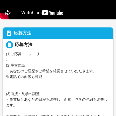
description
応募方法
description
応募方法
(1)ご応募・エントリ－
↓
(2)事前面談
・あなたのご経歴やご希望を確認させていただきます。
※電話での面談も可能
↓
(3)面接・見学の調整
・事業所とあなたの日程を調整し、面接・見学の詳細を調整し
ます。