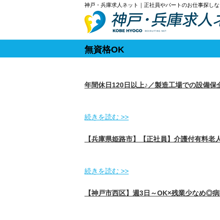
神戸・兵庫求人ネット｜正社員やパートのお仕事探しな
無資格OK
年間休日120日以上♪／製造工場での設備
続きを読む >>
【兵庫県姫路市】【正社員】介護付有料老人
続きを読む >>
【神戸市西区】週3日～OK×残業少なめ◎