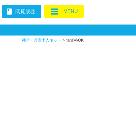
book
閲覧履歴
MENU
神戸・兵庫求人ネット
>
無資格OK