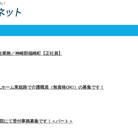
ら！
保全業務／神崎郡福崎町【正社員】
ホーム東姫路で介護職員（無資格OK!）の募集です！
病院にて受付事務募集です！＜パート＞