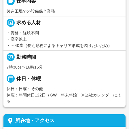
label
仕事内容
製造工場での設備保全業務
portrait
求める人材
・資格・経験不問
・高卒以上
・～40歳（長期勤務によるキャリア形成を図りたいため）

勤務時間
7時30分〜16時15分
calendar_today
休日・休暇
休日：日曜・その他
休暇：年間休日122日（GW・年末年始）※当社カレンダーによ
る
place
所在地・アクセス