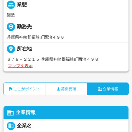
people
業態
製造
person_pin
勤務先
兵庫県神崎郡福崎町西治４９８
place
所在地
６７９－２２１５ 兵庫県神崎郡福崎町西治４９８
マップを表示
flag
person
business
ここがポイント
募集要項
企業情報
business
企業情報
business
企業名