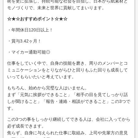
術を更に拡張し、持続可能な社会を目指し、日本から紙素材と
モノづくりで、未来と世界に貢献してまいります。
☆★☆おすすめポイント☆★☆
・年間休日120日以上！
・賞与3.42ヶ月！
・マイカー通勤可能◎
仕事をしていく中で、自身の技能を磨き、周りのメンバーとコ
ミュニケーションをとりながらひと回りもふた回りも成長して
いってもらいたいと考えています。
もちろん、始めから完璧な人はいません。
まず「元気に挨拶ができること」「相手の目を見てしっかり話
しが聞けること」「報告・連絡・相談ができること」この3つで
す。
この3つの事をしっかり継続してできる人は、会社に入ってから
必ず成長できます。
焦らず、自身に与えられた仕事に取組み、上司や先輩方の意見