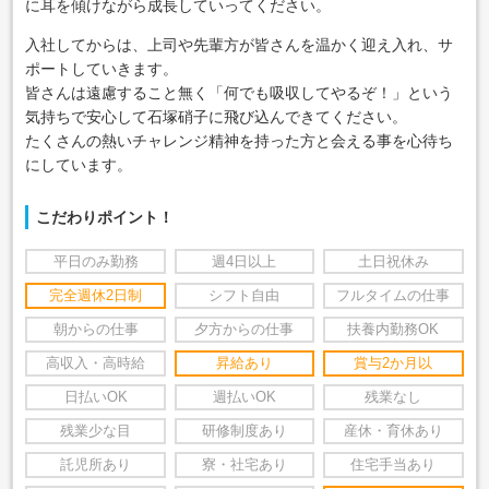
に耳を傾けながら成長していってください。
入社してからは、上司や先輩方が皆さんを温かく迎え入れ、サ
ポートしていきます。
皆さんは遠慮すること無く「何でも吸収してやるぞ！」という
気持ちで安心して石塚硝子に飛び込んできてください。
たくさんの熱いチャレンジ精神を持った方と会える事を心待ち
にしています。
こだわりポイント！
平日のみ勤務
週4日以上
土日祝休み
完全週休2日制
シフト自由
フルタイムの仕事
朝からの仕事
夕方からの仕事
扶養内勤務OK
高収入・高時給
昇給あり
賞与2か月以
日払いOK
週払いOK
残業なし
残業少な目
研修制度あり
産休・育休あり
託児所あり
寮・社宅あり
住宅手当あり