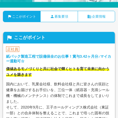
flag
person
business
ここがポイント
募集要項
企業情報
flag
ここがポイント
正社員
紙パック製造工程で設備保全のお仕事！賞与3.42ヶ月分♪マイカ
ー通勤可☆
価値あるモノづくりと共に社会で輝くヒトを育て未来に向かう
ユメを築きます
国内において、乳業会社様、飲料会社様と共に皆さんの笑顔と
健康をお届けするお手伝いを、三位一体（紙容器・充填シール
機・機械のメンテナンス）の体制でこれまで成長をしてまいり
ました。
そして、2020年9月に、王子ホールディングス株式会社（東証
一部）との合弁体制を整えることで、これまで培った固有の技