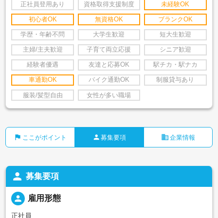
正社員登用あり
資格取得支援制度
未経験OK
初心者OK
無資格OK
ブランクOK
学歴・年齢不問
大学生歓迎
短大生歓迎
主婦/主夫歓迎
子育て両立応援
シニア歓迎
経験者優遇
友達と応募OK
駅チカ・駅ナカ
車通勤OK
バイク通勤OK
制服貸与あり
服装/髪型自由
女性が多い職場
flag
person
business
ここがポイント
募集要項
企業情報
person
募集要項
person
雇用形態
正社員