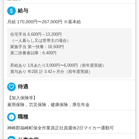
attach_money
給与
月給 170,000円〜267,000円
※基本給
住宅手当 6,600円～13,200円
（一人暮らし又は世帯主の場合）
家族手当 第一扶養：16,500円
第二扶養者以降：6,400円
昇給あり 1月あたり3,000円〜6,000円（前年度実績）
賞与あり 年2回 計 3.42ヶ月分（前年度実績）
favorite_border
待遇
【加入保険等】
雇用保険，労災保険，健康保険，厚生年金
info
職種
神崎郡福崎町保全作業員正社員週休2日マイカー通勤可