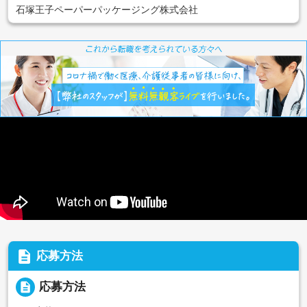
石塚王子ペーパーパッケージング株式会社
description
応募方法
description
応募方法