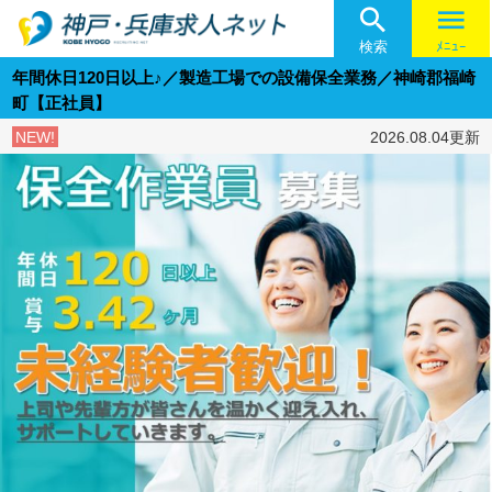

menu
検索
ﾒﾆｭｰ
年間休日120日以上♪／製造工場での設備保全業務／神崎郡福崎
町【正社員】
NEW!
2026.08.04更新