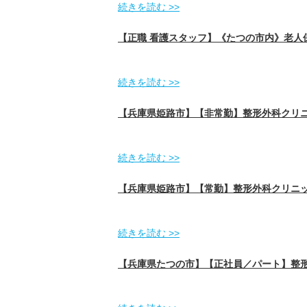
続きを読む >>
【正職 看護スタッフ】《たつの市内》老人
続きを読む >>
【兵庫県姫路市】【非常勤】整形外科クリ
続きを読む >>
【兵庫県姫路市】【常勤】整形外科クリニ
続きを読む >>
【兵庫県たつの市】【正社員／パート】整