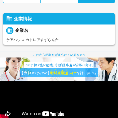
business
企業情報
business
企業名
ケアハウス カトレアすずらん台