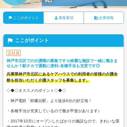
flag
person
business
ここがポイント
募集要項
企業情報
flag
ここがポイント
正社員
神戸市北区での介護職の募集です☆綺麗な施設で一緒に働きま
せんか？駅チカで通勤に便利♪各種手当も充実です◎
兵庫県神戸市北区にあるケアハウスでの利用者の皆様の介護全
般を担当いただく介護スタッフを募集します。
◇◆◇オススメのポイント◇◆◇
・神戸電鉄「鈴蘭台駅」より徒歩6分の好立地！
・各種手当が充実しているので働き甲斐があります♪
・2017年10月にオープンしたばかりの施設なので、きれいな環