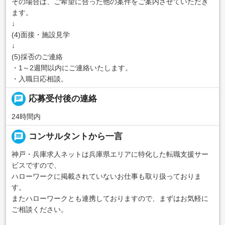
その場合は、ご希望に合った他の案件をご案内させていただき
ます。
↓
(4)面接・施設見学
↓
(5)採否のご連絡
・1～2週間以内にご連絡いたします。
・入職日応相談。
chat
応募受付後の連絡
24時間内
message
コンサルタントから一言
神戸・兵庫求人ネットは兵庫県エリアに特化した転職支援サー
ビスですので、
ハローワークに掲載されていないお仕事も取り扱っておりま
す。
またハローワークとも連携しておりますので、まずはお気軽に
ご相談ください。