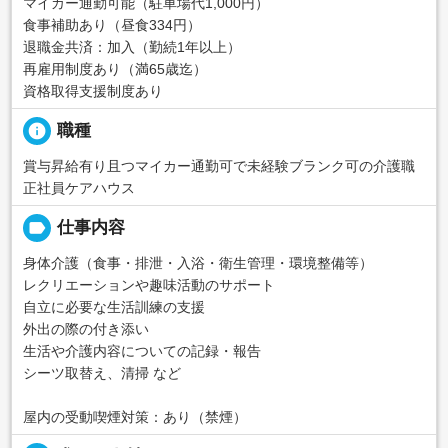
マイカー通勤可能（駐車場代1,000円）
食事補助あり（昼食334円）
退職金共済：加入（勤続1年以上）
再雇用制度あり（満65歳迄）
資格取得支援制度あり
info
職種
賞与昇給有り且つマイカー通勤可で未経験ブランク可の介護職
正社員ケアハウス
label
仕事内容
身体介護（食事・排泄・入浴・衛生管理・環境整備等）
レクリエーションや趣味活動のサポート
自立に必要な生活訓練の支援
外出の際の付き添い
生活や介護内容についての記録・報告
シーツ取替え、清掃 など
屋内の受動喫煙対策：あり（禁煙）