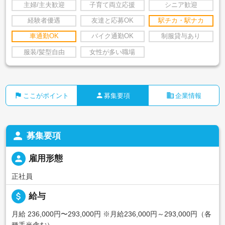
主婦/主夫歓迎
子育て両立応援
シニア歓迎
経験者優遇
友達と応募OK
駅チカ・駅ナカ
車通勤OK
バイク通勤OK
制服貸与あり
服装/髪型自由
女性が多い職場
flag
person
business
ここがポイント
募集要項
企業情報
person
募集要項
person
雇用形態
正社員
attach_money
給与
月給 236,000円〜293,000円
※月給236,000円～293,000円（各
種手当含む）