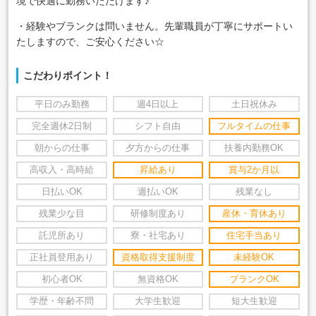
境で快適に勤務いただけます♪
・経験やブランクは問いません。先輩職員が丁寧にサポートい
たしますので、ご安心ください☆
こだわりポイント！
平日のみ勤務
週4日以上
土日祝休み
完全週休2日制
シフト自由
フルタイムの仕事
朝からの仕事
夕方からの仕事
扶養内勤務OK
高収入・高時給
昇給あり
賞与2か月以
日払いOK
週払いOK
残業なし
残業少な目
研修制度あり
産休・育休あり
託児所あり
寮・社宅あり
住宅手当あり
正社員登用あり
資格取得支援制度
未経験OK
初心者OK
無資格OK
ブランクOK
学歴・年齢不問
大学生歓迎
短大生歓迎