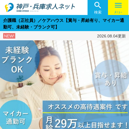

menu
検索
ﾒﾆｭｰ
介護職（正社員）／ケアハウス【賞与・昇給有り、マイカー通
勤可、未経験・ブランク可】
NEW!
2026.08.04更新