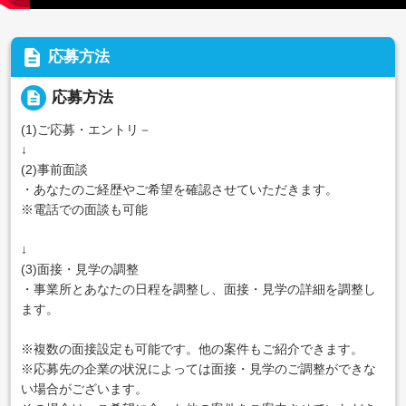
description
応募方法
description
応募方法
(1)ご応募・エントリ－
↓
(2)事前面談
・あなたのご経歴やご希望を確認させていただきます。
※電話での面談も可能
↓
(3)面接・見学の調整
・事業所とあなたの日程を調整し、面接・見学の詳細を調整し
ます。
※複数の面接設定も可能です。他の案件もご紹介できます。
※応募先の企業の状況によっては面接・見学のご調整ができな
い場合がございます。