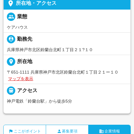
place
所在地・アクセス
people
業態
ケアハウス
person_pin
勤務先
兵庫県神戸市北区鈴蘭台北町１丁目２１?１０
place
所在地
〒651-1111 兵庫県神戸市北区鈴蘭台北町１丁目２１ー１０
マップを表示

アクセス
神戸電鉄「鈴蘭台駅」から徒歩5分
flag
person
business
ここがポイント
募集要項
企業情報