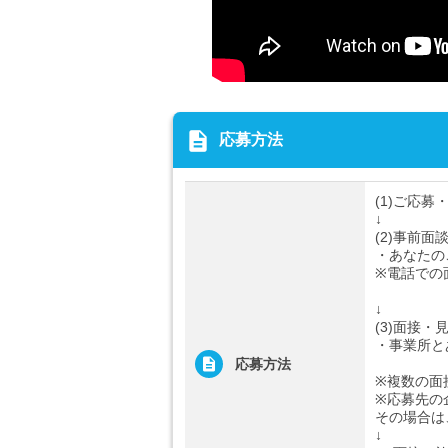
description
応募方法
(1)ご応募
↓
(2)事前面
・あなたの
※電話での
↓
(3)面接・
・事業所と
応募方法
※複数の面
※応募先の
その場合は
↓