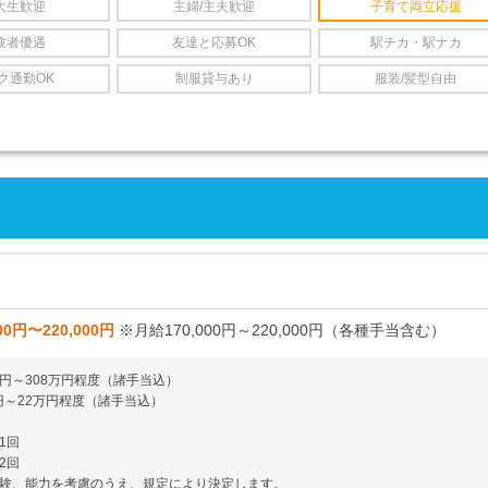
大生歓迎
主婦/主夫歓迎
子育て両立応援
験者優遇
友達と応募OK
駅チカ・駅ナカ
ク通勤OK
制服貸与あり
服装/髪型自由
00円〜220,000円
※月給170,000円～220,000円（各種手当含む）
8万円～308万円程度（諸手当込）
万円～22万円程度（諸手当込）
1回
2回
験、能力を考慮のうえ、規定により決定します。