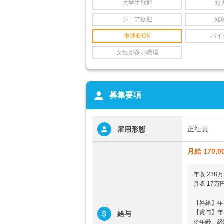
大学生歓迎
短
シニア歓迎
経
車通勤OK
バイ
女性が多い職場
person
募集要項
正社員
雇用形態
月給 170,0
年収 23
月収 17
【昇給】年
【賞与】年
給与
※年齢、経