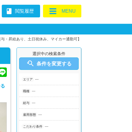
book
閲覧履歴
MENU
賞与・昇給あり、土日祝休み、マイカー通勤可】
選択中の検索条件

条件を変更する
---
エリア
せる
---
職種
---
給与
---
雇用形態
---
こだわり条件