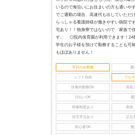
いるので海沿いにお住まいの方も通いや
でご通勤の場合、高速代も出していただ
らっしゃる看護師様が働きやすい病院で
宅あり！！独身寮ではないので、家族で
す。
◎院内保育園が利用できます！24
学生のお子様を預けて勤務することも可
もほぼありません！
平日のみ勤務
週
シフト自由
フルタ
扶養内勤務OK
高収
日払いOK
週
研修制度あり
産休
住宅手当あり
正社
初心者OK
無