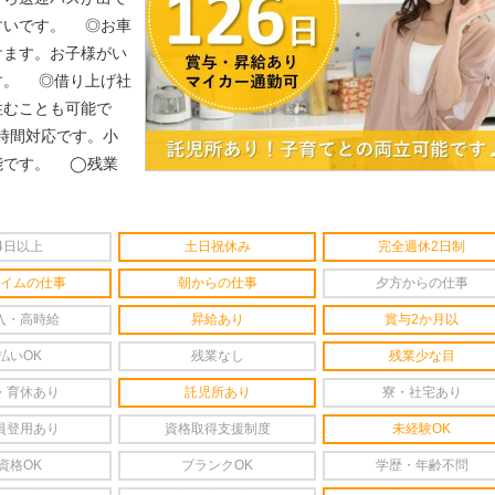
すいです。
◎お車
けます。お子様がい
す。
◎借り上げ社
住むことも可能で
時間対応です。小
能です。
◯残業
4日以上
土日祝休み
完全週休2日制
イムの仕事
朝からの仕事
夕方からの仕事
入・高時給
昇給あり
賞与2か月以
払いOK
残業なし
残業少な目
・育休あり
託児所あり
寮・社宅あり
員登用あり
資格取得支援制度
未経験OK
資格OK
ブランクOK
学歴・年齢不問