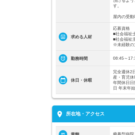
頂けるよう
す。
屋内の受動
応募資格
■社会福祉
求める人材
■社会福祉
※未経験の
08:45～17
勤務時間
完全週休2
産・育児休
休日・休暇
年間休日日
日 年末年
place
所在地・アクセス
療養型病院
業態