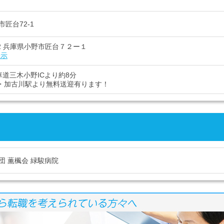
匠台72-1
322 兵庫県小野市匠台７２ー１
表示
車道三木小野ICより約8分
駅・加古川駅より無料送迎有ります！
団 薫楓会 緑駿病院