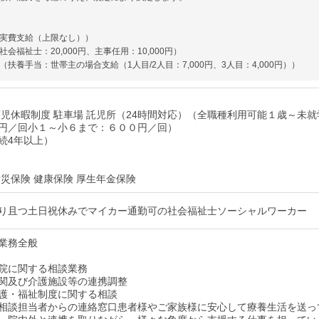
実費支給（上限なし））
会福祉士：20,000円、主事任用：10,000円）
（扶養手当：世帯主の場合支給（1人目/2人目：7,000円、3人目：4,000円））
育児休暇制度 駐車場 託児所（24時間対応）（全職種利用可能１歳～未就
円／回小１～小６まで：６００円／回）
続4年以上）
労災保険 健康保険 厚生年金保険
り且つ土日祝休みでマイカー通勤可の社会福祉士ソーシャルワーカー
業務全般
院に関する相談業務
関及び介護施設等の連携調整
護・福祉制度に関する相談
相談担当者からの連絡窓口患者様やご家族様に安心して療養生活を送っ