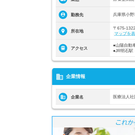
兵庫県小野市
勤務先
〒675-1
所在地
マップを
●山陽自動
アクセス
●JR明石
business
企業情報
医療法人社
企業名