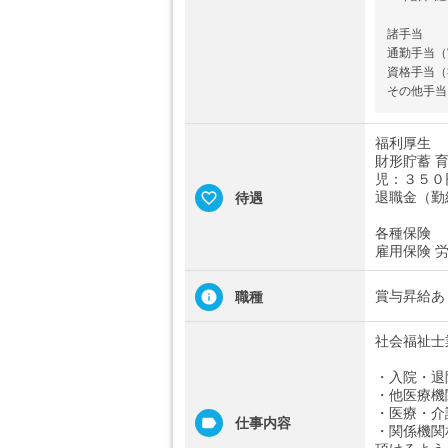
諸手当
通勤手当（
資格手当（社
その他手当
福利厚生
財形貯蓄 
児：３５０
退職金（勤
待遇
各種保険
雇用保険 
賞与昇給あ
職種
社会福祉士
・入院・退
・他医療機
・医療・介
仕事内容
・関係機関