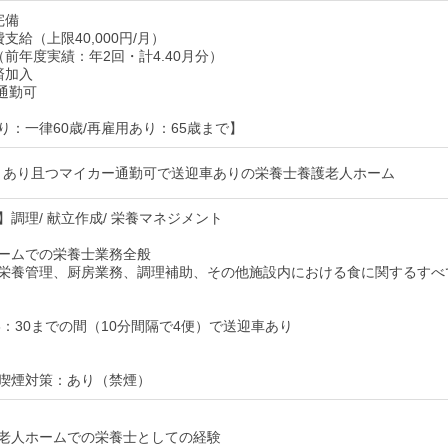
完備
支給（上限40,000円/月）
（前年度実績：年2回・計4.40月分）
済加入
通勤可
り：一律60歳/再雇用あり：65歳まで】
ヶ月あり且つマイカー通勤可で送迎車ありの栄養士養護老人ホーム
】調理/ 献立作成/ 栄養マネジメント
ームでの栄養士業務全般
栄養管理、厨房業務、調理補助、その他施設内における食に関するすべ
～8：30までの間（10分間隔で4便）で送迎車あり
喫煙対策：あり（禁煙）
老人ホームでの栄養士としての経験