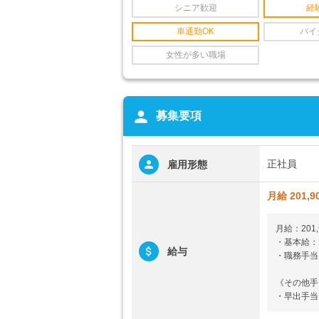
シニア歓迎
経
車通勤OK
バイ
女性が多い職場
person
募集要項
正社員
雇用形態
月給 201,9
月給：201,
・基本給：18
給与
・職務手当：
《その他手
・早出手当：