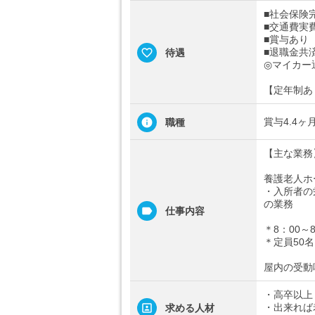
■社会保険
■交通費実費
■賞与あり
■退職金共
待遇
◎マイカー
【定年制あ
賞与4.4
職種
【主な業務
養護老人ホ
・入所者の
の業務
仕事内容
＊8：00
＊定員50名
屋内の受動
・高卒以上
・出来れば
求める人材