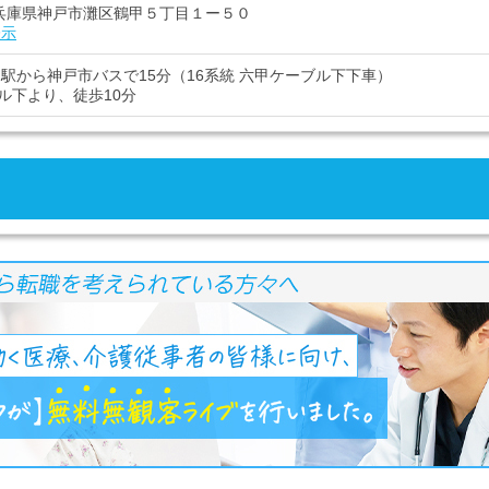
11 兵庫県神戸市灘区鶴甲５丁目１ー５０
表示
道駅から神戸市バスで15分（16系統 六甲ケーブル下下車）
ル下より、徒歩10分