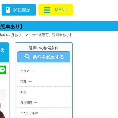
book
閲覧履歴
MENU
送迎車あり】
4.4ヶ月あり、マイカー通勤可、送迎車あり】
選択中の検索条件
車あ

条件を変更する
---
エリア
---
職種
---
給与
---
雇用形態
---
こだわり条件