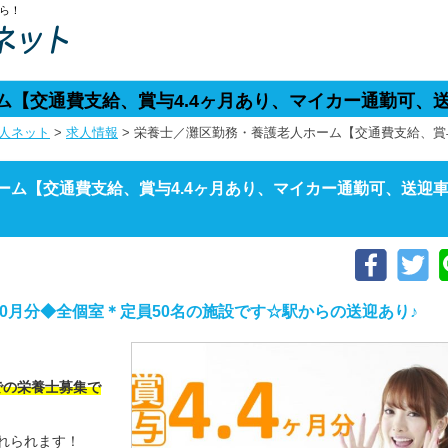
ら！
ム【交通費支給、賞与4.4ヶ月あり、マイカー通勤可、
人ネット
>
求人情報
>
栄養士／灘区勤務・養護老人ホーム【交通費支給、賞与
ーム【交通費支給、賞与4.4ヶ月あり、マイカー通勤可、送迎
40月分◆全個室＊定員50名の施設です☆駅からの送迎あり♪
での栄養士募集で
れられます！