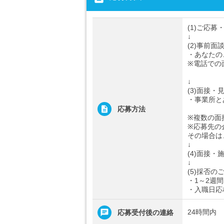
(1)ご応募
↓
(2)事前面
・あなたの
※電話での
↓
(3)面接・
・事業所と
応募方法
※複数の面
※応募先の
その場合は
↓
(4)面接・
↓
(5)採否の
・1～2週
・入職日応
24時間内
応募受付後の連絡