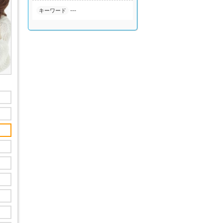
---
キーワード