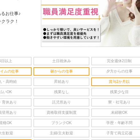
るお仕事♪
ラクラク！
4日以上
土日祝休み
完全週休2日制
イムの仕事
朝からの仕事
夕方からの仕事
入・高時給
昇給あり
賞与2か月以
払いOK
残業なし
残業少な目
・育休あり
託児所あり
寮・社宅あり
員登用あり
資格取得支援制度
未経験OK
資格OK
ブランクOK
学歴・年齢不問
大生歓迎
主婦/主夫歓迎
子育て両立応援