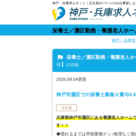
神戸・兵庫求人ネット｜正社員やパートのお仕事探しな
栄養士／灘区勤務・養護老人ホー
神戸・兵庫求
flag
栄養士／灘区勤務・養護老人ホ
り】
の詳細
2026.08.04更新
神戸市灘区での栄養士募集☆賞与4.
正社員
兵庫県神戸市灘区にある養護老人ホーム
す！！
◆慣れるまでは早朝業務ナシ♪無理なく慣