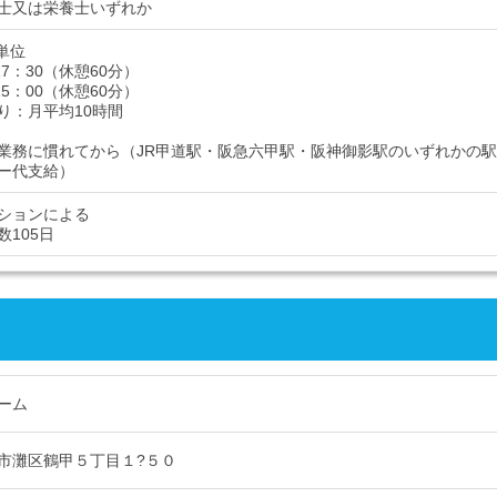
士又は栄養士いずれか
単位
17：30（休憩60分）
15：00（休憩60分）
り：月平均10時間
業務に慣れてから（JR甲道駅・阪急六甲駅・阪神御影駅のいずれかの駅
ー代支給）
ションによる
数105日
ーム
市灘区鶴甲５丁目１?５０