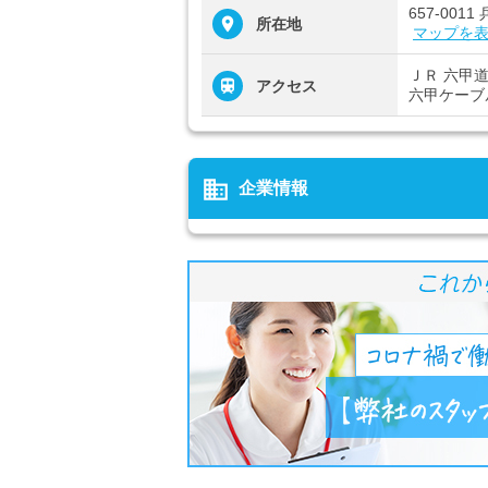
657-00
所在地
マップを
ＪＲ 六甲
アクセス
六甲ケーブ
business
企業情報