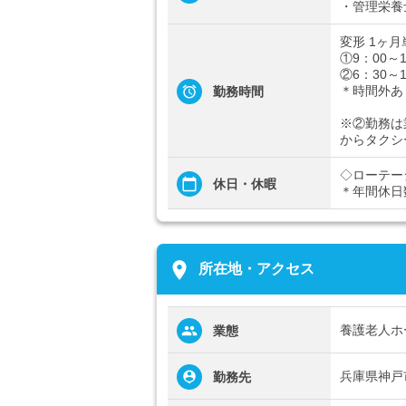
・管理栄養
変形 1ヶ月
①9：00～
②6：30～
＊時間外あ
勤務時間
※②勤務は
からタクシ
◇ローテー
休日・休暇
＊年間休日
place
所在地・アクセス
養護老人ホ
業態
兵庫県神戸
勤務先