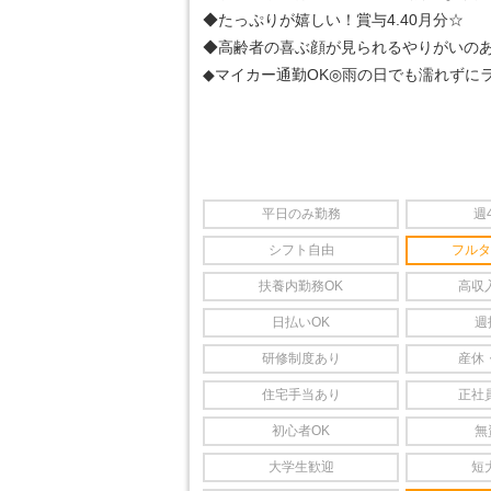
◆たっぷりが嬉しい！賞与4.40月分☆
◆高齢者の喜ぶ顔が見られるやりがいのあ
◆マイカー通勤OK◎雨の日でも濡れずに
平日のみ勤務
週
シフト自由
フルタ
扶養内勤務OK
高収
日払いOK
週
研修制度あり
産休
住宅手当あり
正社
初心者OK
無
大学生歓迎
短