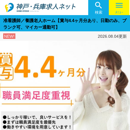

menu
検索
ﾒﾆｭｰ
准看護師／養護老人ホーム【賞与4.4ヶ月分あり、日勤のみ、ブ
ランク可、マイカー通勤可】
NEW!
2026.08.04更新