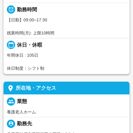

勤務時間
【日勤】09:00~17:30
残業時間(月): 上限10時間
calendar_today
休日・休暇
年間休日 : 105日
休日制度：シフト制
place
所在地・アクセス
people
業態
養護老人ホーム
person_pin
勤務先