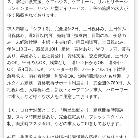
ス、居宅介護支援、ケアハウス、ケアホーム、リハビリテーシ
ョンセンター、リハビリ型デイサービス、」等の施設の求人が
多く掲載されております。
求人内容も「シフト制、完全週休2日、土日祝休み、土日休み、
日祝休み、週3日以内可、短時間・扶養内、日勤のみ、夜勤の
み、未経験歓迎、主婦・主夫歓迎、曜日相談可、土日祝のみ、
年休110日～、残業月10H、産休・育休あり、Ｗワーク可、賞与
あり、昇給あり、正社員登用、資格支援、交通費支給、土日の
みOK、平日のみOK、残業なし、週1～2日からOK、週3日～
OK、週4日以上OK、フリーター歓迎、パートアルバイト歓迎、
急募求人、初心者歓迎、無資格OK、短時間勤務の方も歓迎、フ
ルタイム勤務、資格取得サポート制度あり、完全週休789日、入
社祝い金、入職祝い金、新設・オープニング求人、ハローワー
ク求人」など様々な求人をご用意しております。
また、コロナ対策として、「時差出勤あり、勤務開始時期調
整、スキマ時間勤務あり、完全在宅あり、フレックスタイム
制、面接時マスク着用」などの求人もご用意しております。
神戸・兵庫求人ネットは皆様の転職活動を応援しております！