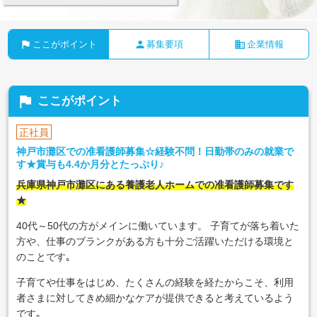
flag
person
business
ここがポイント
募集要項
企業情報
flag
ここがポイント
正社員
神戸市灘区での准看護師募集☆経験不問！日勤帯のみの就業で
す★賞与も4.4か月分とたっぷり♪
兵庫県神戸市灘区にある養護老人ホームでの准看護師募集です
★
40代～50代の方がメインに働いています。 子育てが落ち着いた
方や、仕事のブランクがある方も十分ご活躍いただける環境と
のことです｡
子育てや仕事をはじめ、たくさんの経験を経たからこそ、利用
者さまに対してきめ細かなケアが提供できると考えているよう
です｡