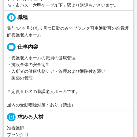
※・市バス「六甲ケーブル下」駅より送迎もございます｡
info
職種
賞与4.4ヶ月分あり且つ日勤のみでブランク可車通勤可の准看護
師養護老人ホーム
label
仕事内容
・養護老人ホームの職員の健康管理
・施設全体の安全衛生
・入所者の健康状態ケア・管理および通院付き添い
・製薬の管理
＊定員５０名の養護老人ホームです。
屋内の受動喫煙対策：あり（禁煙）
portrait
求める人材
准看護師
ブランク可