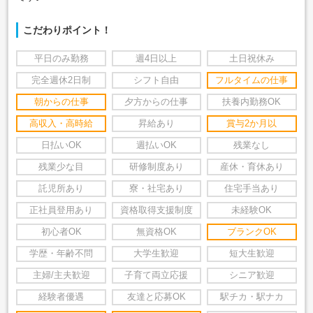
こだわりポイント！
平日のみ勤務
週4日以上
土日祝休み
完全週休2日制
シフト自由
フルタイムの仕事
朝からの仕事
夕方からの仕事
扶養内勤務OK
高収入・高時給
昇給あり
賞与2か月以
日払いOK
週払いOK
残業なし
残業少な目
研修制度あり
産休・育休あり
託児所あり
寮・社宅あり
住宅手当あり
正社員登用あり
資格取得支援制度
未経験OK
初心者OK
無資格OK
ブランクOK
学歴・年齢不問
大学生歓迎
短大生歓迎
主婦/主夫歓迎
子育て両立応援
シニア歓迎
経験者優遇
友達と応募OK
駅チカ・駅ナカ