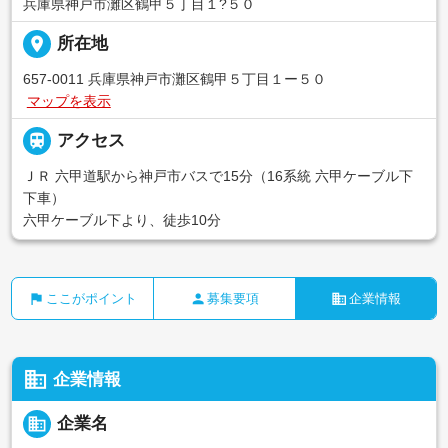
兵庫県神戸市灘区鶴甲５丁目１?５０
place
所在地
657-0011 兵庫県神戸市灘区鶴甲５丁目１ー５０
マップを表示

アクセス
ＪＲ 六甲道駅から神戸市バスで15分（16系統 六甲ケーブル下
下車）
六甲ケーブル下より、徒歩10分
flag
person
business
ここがポイント
募集要項
企業情報
business
企業情報
business
企業名