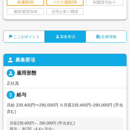
車通勤OK
バイク通勤OK
制服貸与あり
服装/髪型自由
女性が多い職場
flag
person
business
ここがポイント
募集要項
企業情報
person
募集要項
person
雇用形態
正社員
attach_money
給与
月給 239,400円〜290,000円
※月収239,400円~290,000円 (手当
含む)
月収239,400円～ 290,000円 (手当含む)
賞与： 年2回（4.4ヶ月分）