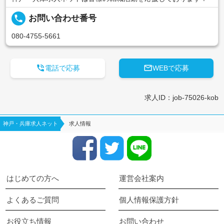
local_phone
お問い合わせ番号
080-4755-5661


電話で応募
WEBで応募
求人ID：job-75026-kob
神戸・兵庫求人ネット
求人情報
はじめての方へ
運営会社案内
よくあるご質問
個人情報保護方針
お役立ち情報
お問い合わせ