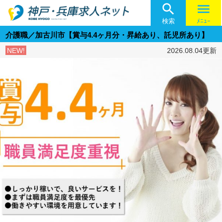

menu
検索
ﾒﾆｭｰ
介護職／加古川市【賞与4.4ヶ月分・昇給あり、託児所あり】
NEW!
2026.08.04更新