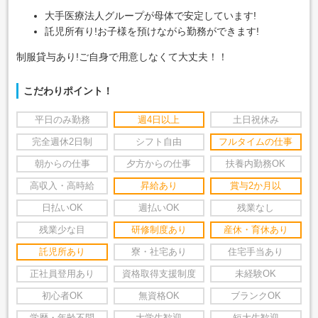
大手医療法人グループが母体で安定しています!
託児所有り!お子様を預けながら勤務ができます!
制服貸与あり!ご自身で用意しなくて大丈夫！！
こだわりポイント！
平日のみ勤務
週4日以上
土日祝休み
完全週休2日制
シフト自由
フルタイムの仕事
朝からの仕事
夕方からの仕事
扶養内勤務OK
高収入・高時給
昇給あり
賞与2か月以
日払いOK
週払いOK
残業なし
残業少な目
研修制度あり
産休・育休あり
託児所あり
寮・社宅あり
住宅手当あり
正社員登用あり
資格取得支援制度
未経験OK
初心者OK
無資格OK
ブランクOK