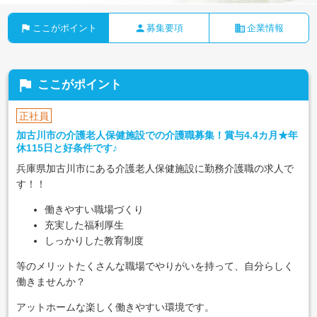
flag
person
business
ここがポイント
募集要項
企業情報
flag
ここがポイント
正社員
加古川市の介護老人保健施設での介護職募集！賞与4.4カ月★年
休115日と好条件です♪
兵庫県加古川市にある介護老人保健施設に勤務介護職の求人で
す！！
働きやすい職場づくり
充実した福利厚生
しっかりした教育制度
等のメリットたくさんな職場でやりがいを持って、自分らしく
働きませんか？
アットホームな楽しく働きやすい環境です。