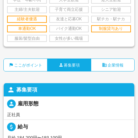
学歴・年齢不問
大学生歓迎
短大生歓迎
主婦/主夫歓迎
子育て両立応援
シニア歓迎
経験者優遇
友達と応募OK
駅チカ・駅ナカ
車通勤OK
バイク通勤OK
制服貸与あり
服装/髪型自由
女性が多い職場
flag
person
business
ここがポイント
募集要項
企業情報
person
募集要項
person
雇用形態
正社員
attach_money
給与
月給 184,200円〜193,100円