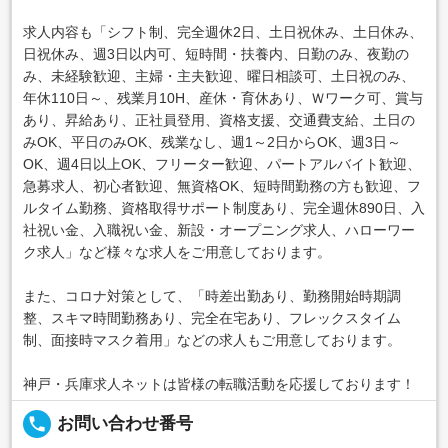
求人内容も「シフト制、完全週休2日、土日祝休み、土日休み、
日祝休み、週3日以内可、短時間・扶養内、日勤のみ、夜勤の
み、未経験歓迎、主婦・主夫歓迎、曜日相談可、土日祝のみ、
年休110日～、残業月10H、産休・育休あり、Ｗワーク可、賞与
あり、昇給あり、正社員登用、資格支援、交通費支給、土日の
みOK、平日のみOK、残業なし、週1～2日からOK、週3日～
OK、週4日以上OK、フリーター歓迎、パートアルバイト歓迎、
急募求人、初心者歓迎、無資格OK、短時間勤務の方も歓迎、フ
ルタイム勤務、資格取得サポート制度あり、完全週休890日、入
社祝い金、入職祝い金、新設・オープニング求人、ハローワー
ク求人」など様々な求人をご用意しております。
また、コロナ対策として、「時差出勤あり、勤務開始時期調
整、スキマ時間勤務あり、完全在宅あり、フレックスタイム
制、面接時マスク着用」などの求人もご用意しております。
神戸・兵庫求人ネットは皆様の転職活動を応援しております！
local_phone
お問い合わせ番号