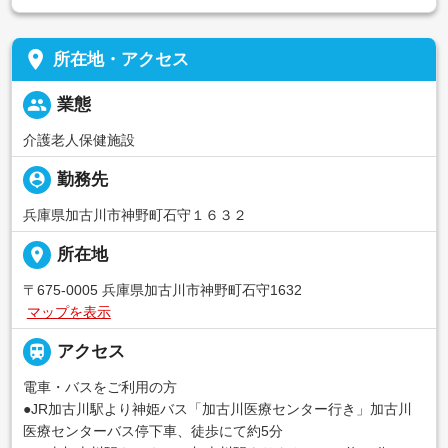
place
所在地・アクセス
people
業態
介護老人保健施設
person_pin
勤務先
兵庫県加古川市神野町石守１６３２
place
所在地
〒675-0005 兵庫県加古川市神野町石守1632
マップを表示

アクセス
電車・バスをご利用の方
●JR加古川駅より神姫バス「加古川医療センター行き」加古川
医療センターバス停下車、徒歩にて約5分