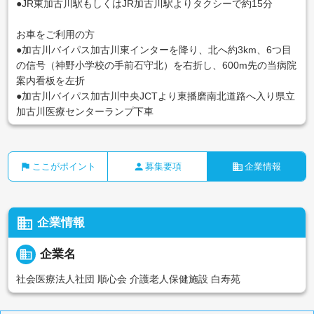
●JR東加古川駅もしくはJR加古川駅よりタクシーで約15分
お車をご利用の方
●加古川バイパス加古川東インターを降り、北へ約3km、6つ目
の信号（神野小学校の手前石守北）を右折し、600m先の当病院
案内看板を左折
●加古川バイパス加古川中央JCTより東播磨南北道路へ入り県立
加古川医療センターランプ下車
flag
person
business
ここがポイント
募集要項
企業情報
business
企業情報
business
企業名
社会医療法人社団 順心会 介護老人保健施設 白寿苑