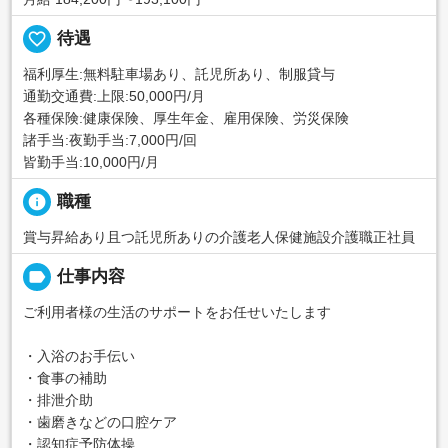
favorite_border
待遇
福利厚生:無料駐車場あり、託児所あり、制服貸与
通勤交通費:上限:50,000円/月
各種保険:健康保険、厚生年金、雇用保険、労災保険
諸手当:夜勤手当:7,000円/回
皆勤手当:10,000円/月
info
職種
賞与昇給あり且つ託児所ありの介護老人保健施設介護職正社員
label
仕事内容
ご利用者様の生活のサポートをお任せいたします
・入浴のお手伝い
・食事の補助
・排泄介助
・歯磨きなどの口腔ケア
・認知症予防体操