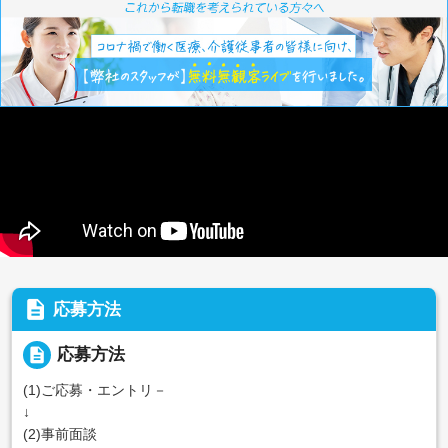
description
応募方法
description
応募方法
(1)ご応募・エントリ－
↓
(2)事前面談