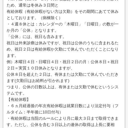
ため、通常は冬休み３日間と
有給休暇（有給休暇がない方は欠勤）をその期間にあてて休み
としております。（病棟除く）
・４週８休とは：カレンダーの「木曜日」「日曜日」の数が一
か月の「公休」となります。
「公休」には、祝日も含みます。
祝日は外来診療は休みですが、祝日は公休のうちに含まれるた
め、祝日２日は有給休暇か欠勤にて休んでいただくことになり
ます。
例）木曜日４日・日曜日４日・祝日２日の月：公休８日＋祝日
２日＝実質１０日休みとなりますが、
公休８日を超えた２日は、有休または欠勤にて休んでいただき
ます(欠勤日はお給料が引かれます)
つまり、公休の日数以上は、有休または欠勤で休むというシス
テムです。
【有給休暇】
・６ヵ月経過後の年次有給休暇は就業日数により法定付与（フ
ルタイム：半年後に10日付与）
・有給休暇は当院のルールにより月に最大３日まで取得できま
す。ただし、公休を含む３日以上の連休の取得は上長に要相