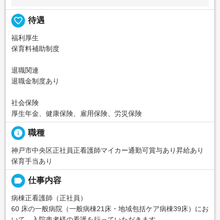
favorite_border
待遇
福利厚生
保育料補助制度
退職関連
退職金制度あり
社会保険
厚生年金、健康保険、雇用保険、労災保険
info
職種
神戸市中央区正社員正看護師マイカー通勤可賞与あり昇給あり
保育手当あり
label
仕事内容
病棟正看護師（正社員）
60 床の一般病院（一般病棟21床・地域包括ケア病棟39床）にお
いて、入院患者様の看護を行っていただきます。