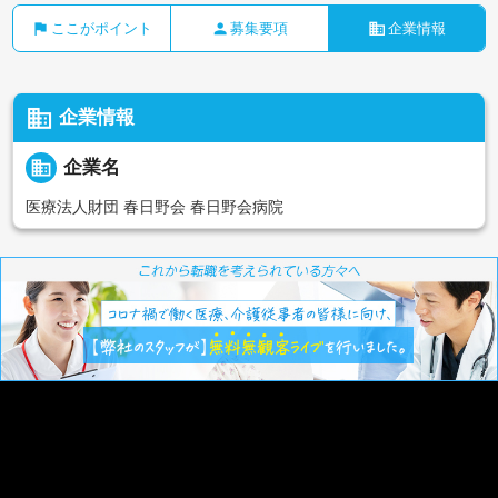
flag
person
business
ここがポイント
募集要項
企業情報
business
企業情報
business
企業名
医療法人財団 春日野会 春日野会病院