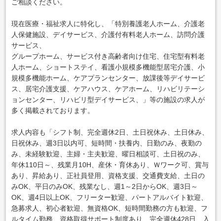
ご相談ください。
現在医療・福祉求人に特化し、「特別養護老人ホーム、介護老
人保健施設、デイサービス、介護付有料老人ホーム、訪問介護
サービス、
グループホーム、サービス付き高齢者向け住宅、住宅型有料老
人ホーム、ショートステイ、看護小規模多機能型居宅介護、小
規模多機能ホーム、ケアプランセンター、放課後等デイサービ
ス、居宅介護支援、ケアハウス、ケアホーム、リハビリテーシ
ョンセンター、リハビリ型デイサービス、」等の施設の求人が
多く掲載されております。
求人内容も「シフト制、完全週休2日、土日祝休み、土日休み、
日祝休み、週3日以内可、短時間・扶養内、日勤のみ、夜勤の
み、未経験歓迎、主婦・主夫歓迎、曜日相談可、土日祝のみ、
年休110日～、残業月10H、産休・育休あり、Ｗワーク可、賞与
あり、昇給あり、正社員登用、資格支援、交通費支給、土日の
みOK、平日のみOK、残業なし、週1～2日からOK、週3日～
OK、週4日以上OK、フリーター歓迎、パートアルバイト歓迎、
急募求人、初心者歓迎、無資格OK、短時間勤務の方も歓迎、フ
ルタイム勤務、資格取得サポート制度あり、完全週休428日、入