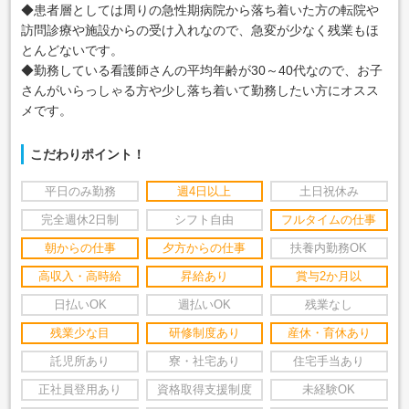
◆患者層としては周りの急性期病院から落ち着いた方の転院や
訪問診療や施設からの受け入れなので、急変が少なく残業もほ
とんどないです。
◆勤務している看護師さんの平均年齢が30～40代なので、お子
さんがいらっしゃる方や少し落ち着いて勤務したい方にオスス
メです。
こだわりポイント！
平日のみ勤務
週4日以上
土日祝休み
完全週休2日制
シフト自由
フルタイムの仕事
朝からの仕事
夕方からの仕事
扶養内勤務OK
高収入・高時給
昇給あり
賞与2か月以
日払いOK
週払いOK
残業なし
残業少な目
研修制度あり
産休・育休あり
託児所あり
寮・社宅あり
住宅手当あり
正社員登用あり
資格取得支援制度
未経験OK