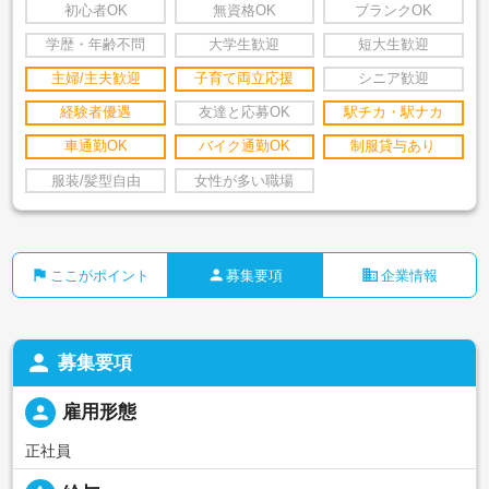
初心者OK
無資格OK
ブランクOK
学歴・年齢不問
大学生歓迎
短大生歓迎
主婦/主夫歓迎
子育て両立応援
シニア歓迎
経験者優遇
友達と応募OK
駅チカ・駅ナカ
車通勤OK
バイク通勤OK
制服貸与あり
服装/髪型自由
女性が多い職場
flag
person
business
ここがポイント
募集要項
企業情報
person
募集要項
person
雇用形態
正社員