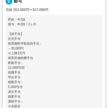
attach_money
給与
月給 253,000円〜317,000円
昇給：年1回
賞与：年2回 / 2ヶ月
【諸手当】
住宅手当
保育園料半額負担手当：
～30,000円
※上限3万円
保育所補助費手当
夜勤手当：
12,000円/回
役職手当
早出手当
精勤手当：
5,000円/月
遅出手当
残業手当
通勤手当：
※全額支