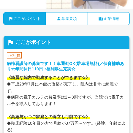
flag
person
business
ここがポイント
募集要項
企業情報
flag
ここがポイント
正社員
病棟看護師の募集です！！車通勤OK(駐車場無料)／保育補助あ
り☆年間休日110日 ♪福利厚生充実☆
《綺麗な院内で勤務することができます☆》
◆平成28年7月に本館の改築が完了し、院内は非常に綺麗で
す。
◆病院の電子カルテの普及率は2～3割ですが、当院では電子カ
ルテを導入しております！
《高給与かつご家庭との両立も可能です☆》
◆臨床経験10年目の方で月給が37万円～です。(経験、年齢によ
る)