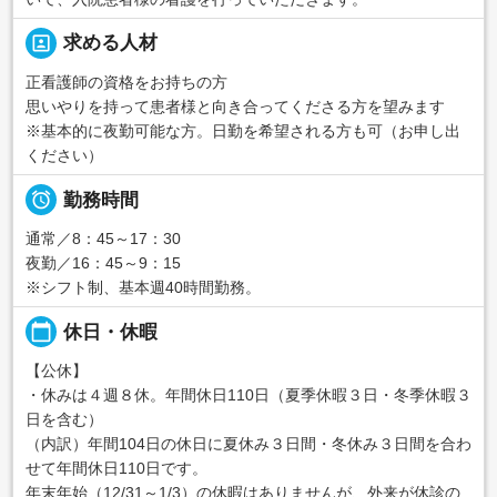
portrait
求める人材
正看護師の資格をお持ちの方
思いやりを持って患者様と向き合ってくださる方を望みます
※基本的に夜勤可能な方。日勤を希望される方も可（お申し出
ください）

勤務時間
通常／8：45～17：30
夜勤／16：45～9：15
※シフト制、基本週40時間勤務。
calendar_today
休日・休暇
【公休】
・休みは４週８休。年間休日110日（夏季休暇３日・冬季休暇３
日を含む）
（内訳）年間104日の休日に夏休み３日間・冬休み３日間を合わ
せて年間休日110日です。
年末年始（12/31～1/3）の休暇はありませんが、外来が休診の