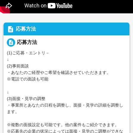
description
応募方法
description
応募方法
(1)ご応募・エントリ－
↓
(2)事前面談
・あなたのご経歴やご希望を確認させていただきます。
※電話での面談も可能
↓
(3)面接・見学の調整
・事業所とあなたの日程を調整し、面接・見学の詳細を調整し
ます。
※複数の面接設定も可能です。他の案件もご紹介できます。
※応募先の企業の状況によっては面接・見学のご調整ができな