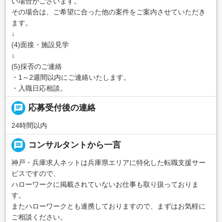
い場合がございます。
その場合は、ご希望に合った他の案件をご案内させていただき
ます。
↓
(4)面接・施設見学
↓
(5)採否のご連絡
・1～2週間以内にご連絡いたします。
・入職日応相談。
chat
応募受付後の連絡
24時間以内
message
コンサルタントから一言
神戸・兵庫求人ネットは兵庫県エリアに特化した転職支援サー
ビスですので、
ハローワークに掲載されていないお仕事も取り扱っておりま
す。
またハローワークとも連携しておりますので、まずはお気軽に
ご相談ください。