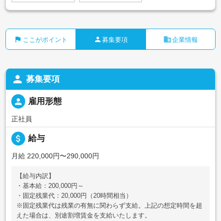
flag
person
business
ここがポイント
募集要項
企業情報
person
募集要項
person
雇用形態
正社員
attach_money
給与
月給 220,000円〜290,000円
【給与内訳】
・基本給：200,000円～
・固定残業代：20,000円（20時間相当）
※固定残業代は残業の有無に関わらず支給。上記の想定時間を超
えた場合は、別途割増賃金を支給いたします。