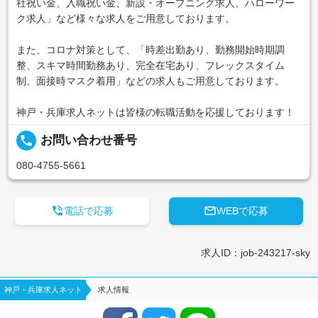
社祝い金、入職祝い金、新設・オープニング求人、ハローワー
ク求人」など様々な求人をご用意しております。
また、コロナ対策として、「時差出勤あり、勤務開始時期調
整、スキマ時間勤務あり、完全在宅あり、フレックスタイム
制、面接時マスク着用」などの求人もご用意しております。
神戸・兵庫求人ネットは皆様の転職活動を応援しております！
local_phone
お問い合わせ番号
080-4755-5661


電話で応募
WEBで応募
求人ID：job-243217-sky
神戸・兵庫求人ネット
求人情報