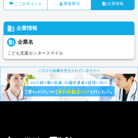
flag
person
business
ここがポイント
募集要項
企業情報
business
企業情報
business
企業名
こども支援センタースマイル