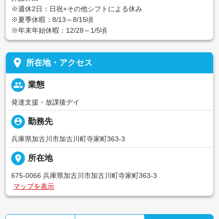
※週休2日：日祝+その他シフトによる休み
※夏季休暇：8/13～8/15頃
※年末年始休暇：12/28～1/5頃
place
所在地・アクセス
people
業態
発達支援・放課後デイ
person_pin
勤務先
兵庫県加古川市加古川町寺家町363-3
place
所在地
675-0066 兵庫県加古川市加古川町寺家町363-3
マップを表示