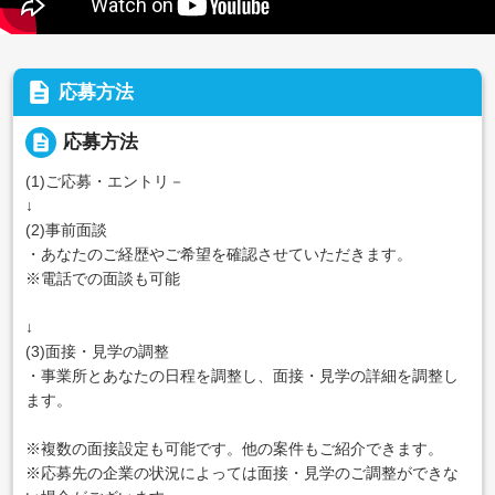
description
応募方法
description
応募方法
(1)ご応募・エントリ－
↓
(2)事前面談
・あなたのご経歴やご希望を確認させていただきます。
※電話での面談も可能
↓
(3)面接・見学の調整
・事業所とあなたの日程を調整し、面接・見学の詳細を調整し
ます。
※複数の面接設定も可能です。他の案件もご紹介できます。
※応募先の企業の状況によっては面接・見学のご調整ができな