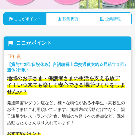
flag
person
business
ここがポイント
募集要項
企業情報
flag
ここがポイント
正社員
【賞与年2回/日祝休み】言語聴覚士◎交通費支給☆昇給年１回♪
週休2日制♪
地域のお子さま・保護者さまの生活を支える放デ
イ！いつ来ても楽しく安心できる場所づくりをしま
せんか？
発達障害やダウン症など、様々な特性がある小学生～高校生の
お子さまにご利用頂いています。施設内の活動だけでなく、親
子遠足やレストランで外食、地域のお祭りへの参加など、課外
活動もたくさん取り入れています！
おすすめポイント