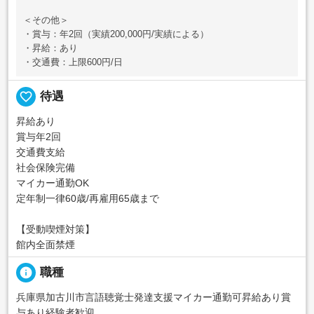
＜その他＞
・賞与：年2回（実績200,000円/実績による）
・昇給：あり
・交通費：上限600円/日
favorite_border
待遇
昇給あり
賞与年2回
交通費支給
社会保険完備
マイカー通勤OK
定年制一律60歳/再雇用65歳まで
【受動喫煙対策】
館内全面禁煙
info
職種
兵庫県加古川市言語聴覚士発達支援マイカー通勤可昇給あり賞
与あり経験者歓迎