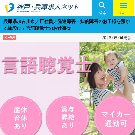

menu
検索
ﾒﾆｭｰ
兵庫県加古川市／正社員／発達障害・知的障害のお子様を預か
る施設にて言語聴覚士のお仕事☆
NEW!
2026.08.04更新