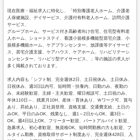
現在医療・福祉求人に特化し、「特別養護老人ホーム、介護老
人保健施設、デイサービス、介護付有料老人ホーム、訪問介護
サービス、
グループホーム、サービス付き高齢者向け住宅、住宅型有料老
人ホーム、ショートステイ、看護小規模多機能型居宅介護、小
規模多機能ホーム、ケアプランセンター、放課後等デイサービ
ス、居宅介護支援、ケアハウス、ケアホーム、リハビリテーシ
ョンセンター、リハビリ型デイサービス、」等の施設の求人が
多く掲載されております。
求人内容も「シフト制、完全週休2日、土日祝休み、土日休み、
日祝休み、週3日以内可、短時間・扶養内、日勤のみ、夜勤の
み、未経験歓迎、主婦・主夫歓迎、曜日相談可、土日祝のみ、
年休110日～、残業月10H、産休・育休あり、Ｗワーク可、賞与
あり、昇給あり、正社員登用、資格支援、交通費支給、土日の
みOK、平日のみOK、残業なし、週1～2日からOK、週3日～
OK、週4日以上OK、フリーター歓迎、パートアルバイト歓迎、
急募求人、初心者歓迎、無資格OK、短時間勤務の方も歓迎、フ
ルタイム勤務、資格取得サポート制度あり、完全週休428日、入