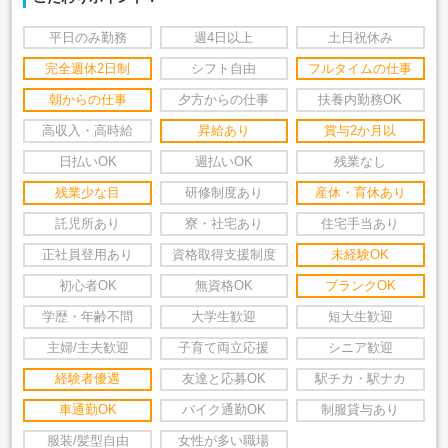
平日のみ勤務
週4日以上
土日祝休み
完全週休2日制
シフト自由
フルタイムの仕事
朝からの仕事
夕方からの仕事
扶養内勤務OK
高収入・高時給
昇給あり
賞与2か月以
日払いOK
週払いOK
残業なし
残業少な目
研修制度あり
産休・育休あり
託児所あり
寮・社宅あり
住宅手当あり
正社員登用あり
資格取得支援制度
未経験OK
初心者OK
無資格OK
ブランクOK
学歴・年齢不問
大学生歓迎
短大生歓迎
主婦/主夫歓迎
子育て両立応援
シニア歓迎
経験者優遇
友達と応募OK
駅チカ・駅ナカ
車通勤OK
バイク通勤OK
制服貸与あり
服装/髪型自由
女性が多い職場