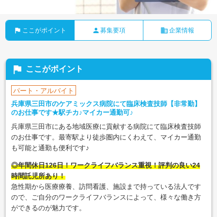
flag
person
business
ここがポイント
募集要項
企業情報
flag
ここがポイント
パート・アルバイト
兵庫県三田市のケアミックス病院にて臨床検査技師【非常勤】
のお仕事です★駅チカ♪マイカー通勤可♪
兵庫県三田市にある地域医療に貢献する病院にて臨床検査技師
のお仕事です。最寄駅より徒歩圏内にくわえて、マイカー通勤
も可能と通勤も便利です♪
◎年間休日126日！ワークライフバランス重視！評判の良い24
時間託児所あり！
急性期から医療療養、訪問看護、施設まで持っている法人です
ので、ご自分のワークライフバランスによって、様々な働き方
ができるのが魅力です。