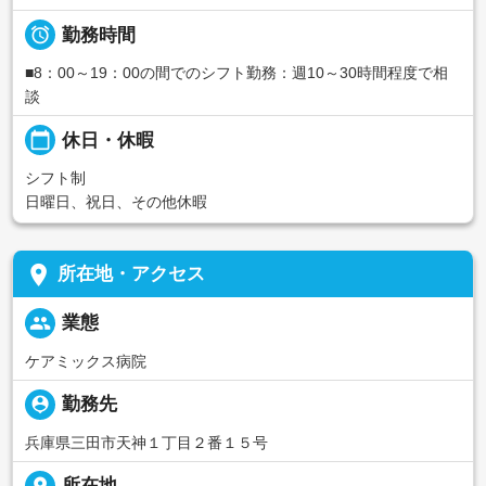

勤務時間
■8：00～19：00の間でのシフト勤務：週10～30時間程度で相
談
calendar_today
休日・休暇
シフト制
日曜日、祝日、その他休暇
place
所在地・アクセス
people
業態
ケアミックス病院
person_pin
勤務先
兵庫県三田市天神１丁目２番１５号
place
所在地