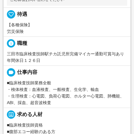
favorite_border
待遇
【各種保険】
労災保険
info
職種
三田市臨床検査技師駅チカ託児所完備マイカー通勤可賞与あり
年間休日１２６日
label
仕事内容
■臨床検査技師業務全般
・検体検査：血液検査、一般検査、生化学、輸血
・生理検査：心電図、負荷心電図、ホルター心電図、肺機能、
ABI、採血、超音波検査
portrait
求める人材
■臨床検査技師資格
■腹部エコー経験のある方