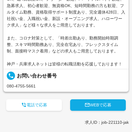
急募求人、初心者歓迎、無資格OK、短時間勤務の方も歓迎、フ
ルタイム勤務、資格取得サポート制度あり、完全週休428日、入
社祝い金、入職祝い金、新設・オープニング求人、ハローワー
ク求人」など様々な求人をご用意しております。
また、コロナ対策として、「時差出勤あり、勤務開始時期調
整、スキマ時間勤務あり、完全在宅あり、フレックスタイム
制、面接時マスク着用」などの求人もご用意しております。
神戸・兵庫求人ネットは皆様の転職活動を応援しております！
local_phone
お問い合わせ番号
080-4755-5661


電話で応募
WEBで応募
求人ID：job-221110-jak