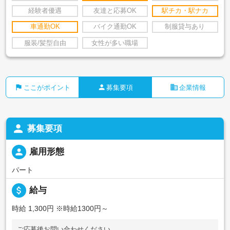
経験者優遇
友達と応募OK
駅チカ・駅ナカ
車通勤OK
バイク通勤OK
制服貸与あり
服装/髪型自由
女性が多い職場
flag
person
business
ここがポイント
募集要項
企業情報
person
募集要項
person
雇用形態
パート
attach_money
給与
時給 1,300円
※時給1300円～
ご応募後お問い合わせください