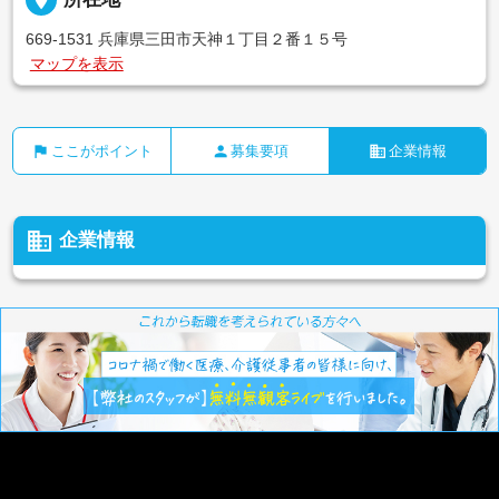
669-1531 兵庫県三田市天神１丁目２番１５号
マップを表示
flag
person
business
ここがポイント
募集要項
企業情報
business
企業情報