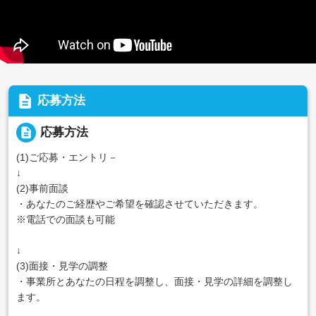
description
応募方法
description
応募方法
(1)ご応募・エントリ－
↓
(2)事前面談
・あなたのご経歴やご希望を確認させていただきます。
※電話での面談も可能
↓
(3)面接・見学の調整
・事業所とあなたの日程を調整し、面接・見学の詳細を調整し
ます。