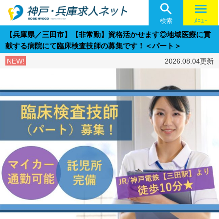

menu
検索
ﾒﾆｭｰ
【兵庫県／三田市】【非常勤】資格活かせます◎地域医療に貢
献する病院にて臨床検査技師の募集です！＜パート＞
NEW!
2026.08.04更新