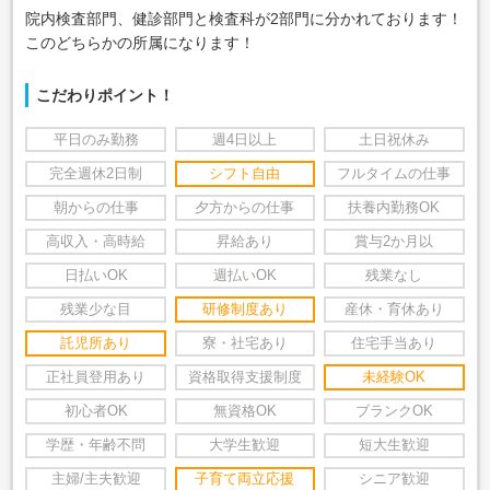
院内検査部門、健診部門と検査科が2部門に分かれております！
このどちらかの所属になります！
こだわりポイント！
平日のみ勤務
週4日以上
土日祝休み
完全週休2日制
シフト自由
フルタイムの仕事
朝からの仕事
夕方からの仕事
扶養内勤務OK
高収入・高時給
昇給あり
賞与2か月以
日払いOK
週払いOK
残業なし
残業少な目
研修制度あり
産休・育休あり
託児所あり
寮・社宅あり
住宅手当あり
正社員登用あり
資格取得支援制度
未経験OK
初心者OK
無資格OK
ブランクOK
学歴・年齢不問
大学生歓迎
短大生歓迎
主婦/主夫歓迎
子育て両立応援
シニア歓迎