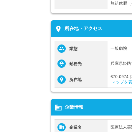
無給休暇（
place
所在地・アクセス
一般病院
業態
兵庫県姫路
勤務先
670-09
所在地
マップを
business
企業情報
医療法人芙
企業名