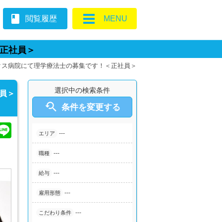
book
閲覧履歴
MENU
＜正社員＞
ックス病院にて理学療法士の募集です！＜正社員＞
選択中の検索条件
員＞

条件を変更する
---
エリア
---
職種
---
給与
---
雇用形態
---
こだわり条件