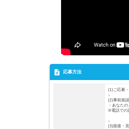
description
応募方法
(1)ご応募
↓
(2)事前面
・あなたの
※電話での
↓
(3)面接・