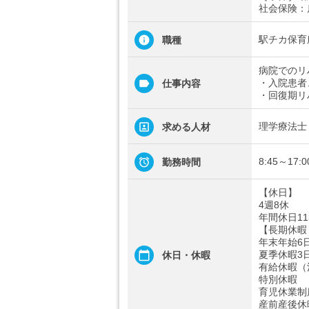
社会保険：
駅チカ保育
職種
病院でのリ
・入院患者
仕事内容
・回復期リ
理学療法士
求める人材
8:45～17
勤務時間
【休日】
4週8休
年間休日11
【長期休暇
年末年始6
夏季休暇3
休日・休暇
有給休暇（
特別休暇
育児休業制
産前産後休