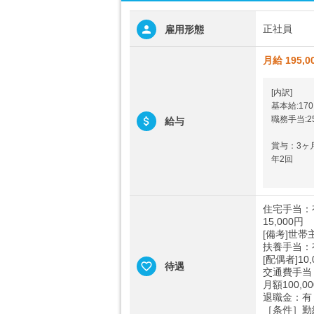
正社員
雇用形態
月給 195,0
[内訳]
基本給:170,
職務手当:25
給与
賞与：3ヶ
年2回
住宅手当：
15,000円
[備考]世
扶養手当：
[配偶者]10
待遇
交通費手当
月額100,0
退職金：有
［条件］勤