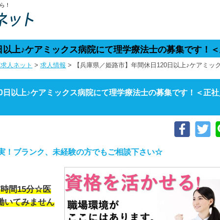
ら！
0日以上♪ケアミックス病院にて理学療法士の募集です！
庫求人ネット
>
求人情報
>
【兵庫県／姫路市】年間休日120日以上♪ケアミ
20日以上♪ケアミックス病院にて理学療法士の募集です！＜正社
充実！ブランク、未経験の方でもご相談下さい☆
時間15分☆医
働いてみません