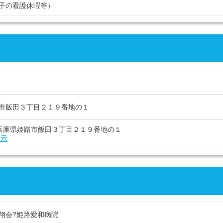
子の看護休暇等）
市飯田３丁目２１９番地の１
74 兵庫県姫路市飯田３丁目２１９番地の１
表示
翔会?姫路愛和病院