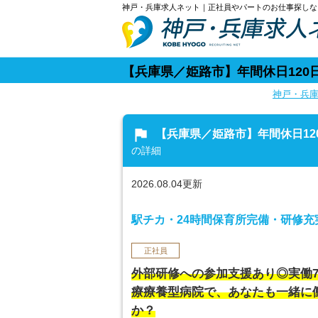
神戸・兵庫求人ネット｜正社員やパートのお仕事探しな
【兵庫県／姫路市】年間休日12
神戸・兵
flag
【兵庫県／姫路市】年間休日1
の詳細
2026.08.04更新
駅チカ・24時間保育所完備・研修
正社員
外部研修への参加支援あり◎実働7
療療養型病院で、あなたも一緒に
か？