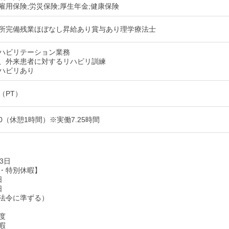
雇用保険;労災保険;厚生年金;健康保険
所完備残業ほぼなし昇給あり賞与あり理学療法士
ハビリテーション業務
、外来患者に対するリハビリ訓練
ハビリあり
（PT）
:00（休憩1時間）※実働7.25時間
3日
・特別休暇】
日
日
法令に準ずる）
度
暇