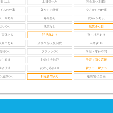
4日以上
土日祝休み
完全週休2日制
イムの仕事
朝からの仕事
夕方からの仕事
入・高時給
昇給あり
賞与2か月以
払いOK
残業なし
残業少な目
・育休あり
託児所あり
寮・社宅あり
員登用あり
資格取得支援制度
未経験OK
資格OK
ブランクOK
学歴・年齢不問
大生歓迎
主婦/主夫歓迎
子育て両立応援
験者優遇
友達と応募OK
駅チカ・駅ナカ
ク通勤OK
制服貸与あり
服装/髪型自由