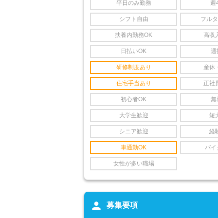
平日のみ勤務
週
シフト自由
フルタ
扶養内勤務OK
高収
日払いOK
週
研修制度あり
産休
住宅手当あり
正社
初心者OK
無
大学生歓迎
短
シニア歓迎
経
車通勤OK
バイ
女性が多い職場
person
募集要項