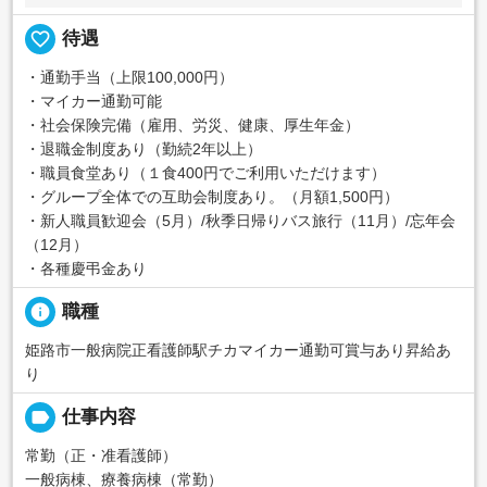
favorite_border
待遇
・通勤手当（上限100,000円）
・マイカー通勤可能
・社会保険完備（雇用、労災、健康、厚生年金）
・退職金制度あり（勤続2年以上）
・職員食堂あり（１食400円でご利用いただけます）
・グループ全体での互助会制度あり。（月額1,500円）
・新人職員歓迎会（5月）/秋季日帰りバス旅行（11月）/忘年会
（12月）
・各種慶弔金あり
info
職種
姫路市一般病院正看護師駅チカマイカー通勤可賞与あり昇給あ
り
label
仕事内容
常勤（正・准看護師）
一般病棟、療養病棟（常勤）