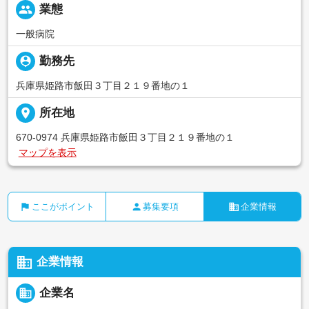
people
業態
一般病院
person_pin
勤務先
兵庫県姫路市飯田３丁目２１９番地の１
place
所在地
670-0974 兵庫県姫路市飯田３丁目２１９番地の１
マップを表示
flag
person
business
ここがポイント
募集要項
企業情報
business
企業情報
business
企業名