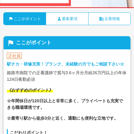
flag
person
business
ここがポイント
募集要項
企業情報
flag
ここがポイント
正社員
駅チカ・研修充実！ブランク、未経験の方でもご相談下さい☆
姫路市病院での正看護師で賞与3.6ヶ月分月給26万円以上の年休
124日夜勤必須
《おすすめのポイント》
☆年間休日が120日以上と非常に多く、プライベートも充実で
きる職場環境です。
☆最寄り駅から徒歩3分と近く、通勤にも便利な立地です。
こだわりポイント！