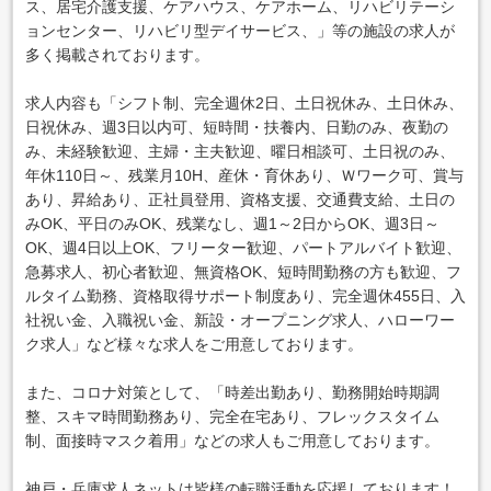
ス、居宅介護支援、ケアハウス、ケアホーム、リハビリテーシ
ョンセンター、リハビリ型デイサービス、」等の施設の求人が
多く掲載されております。
求人内容も「シフト制、完全週休2日、土日祝休み、土日休み、
日祝休み、週3日以内可、短時間・扶養内、日勤のみ、夜勤の
み、未経験歓迎、主婦・主夫歓迎、曜日相談可、土日祝のみ、
年休110日～、残業月10H、産休・育休あり、Ｗワーク可、賞与
あり、昇給あり、正社員登用、資格支援、交通費支給、土日の
みOK、平日のみOK、残業なし、週1～2日からOK、週3日～
OK、週4日以上OK、フリーター歓迎、パートアルバイト歓迎、
急募求人、初心者歓迎、無資格OK、短時間勤務の方も歓迎、フ
ルタイム勤務、資格取得サポート制度あり、完全週休455日、入
社祝い金、入職祝い金、新設・オープニング求人、ハローワー
ク求人」など様々な求人をご用意しております。
また、コロナ対策として、「時差出勤あり、勤務開始時期調
整、スキマ時間勤務あり、完全在宅あり、フレックスタイム
制、面接時マスク着用」などの求人もご用意しております。
神戸・兵庫求人ネットは皆様の転職活動を応援しております！