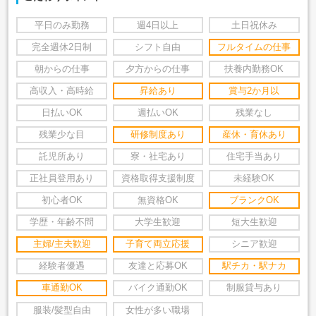
平日のみ勤務
週4日以上
土日祝休み
完全週休2日制
シフト自由
フルタイムの仕事
朝からの仕事
夕方からの仕事
扶養内勤務OK
高収入・高時給
昇給あり
賞与2か月以
日払いOK
週払いOK
残業なし
残業少な目
研修制度あり
産休・育休あり
託児所あり
寮・社宅あり
住宅手当あり
正社員登用あり
資格取得支援制度
未経験OK
初心者OK
無資格OK
ブランクOK
学歴・年齢不問
大学生歓迎
短大生歓迎
主婦/主夫歓迎
子育て両立応援
シニア歓迎
経験者優遇
友達と応募OK
駅チカ・駅ナカ
車通勤OK
バイク通勤OK
制服貸与あり
服装/髪型自由
女性が多い職場