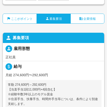
flag
person
business
ここがポイント
募集要項
企業情報
person
募集要項
person
雇用形態
正社員
attach_money
給与
月給 274,600円〜292,600円
常勤 274,600円～292,600円
【当直手当1回11,000円×4回含む】
※経験年数3年以上のモデル賃金
※住居手当、扶養手当、時間外手当等についは、条件により別途
支給します。