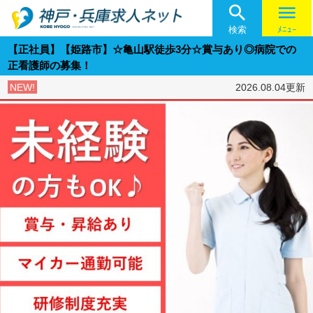

menu
検索
ﾒﾆｭｰ
【正社員】【姫路市】☆亀山駅徒歩3分☆賞与あり◎病院での
正看護師の募集！
NEW!
2026.08.04更新