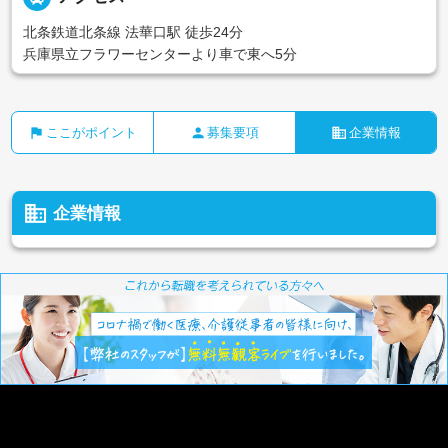
北条鉄道北条線 法華口駅 徒歩24分
兵庫県立フラワーセンターより車で東へ5分
flag
person
business
ここがポイント
募集要項
企業情報
business
企業情報