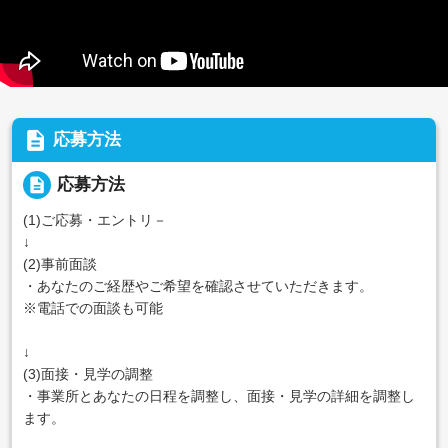
description
応募方法
description
応募方法
(1)ご応募・エントリ－
↓
(2)事前面談
・あなたのご経歴やご希望を確認させていただきます。
※電話での面談も可能
↓
(3)面接・見学の調整
・事業所とあなたの日程を調整し、面接・見学の詳細を調整し
ます。