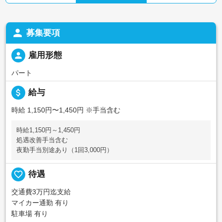
person
募集要項
person
雇用形態
パート
attach_money
給与
時給 1,150円〜1,450円
※手当含む
時給1,150円～1,450円
処遇改善手当含む
夜勤手当別途あり（1回3,000円）
favorite_border
待遇
交通費3万円迄支給
マイカー通勤 有り
駐車場 有り