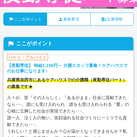
flag
person
business
ここがポイント
募集要項
企業情報
flag
ここがポイント
パート・アルバイト
【夜勤専従】 時給1,150円～ 介護スタッフ募集！ケアハウスで
のお仕事になります♪
兵庫県加西市にあるケアハウスでの介護職（夜勤専従パート）
の募集です★
人々が、皆『その人らしく』『あるがまま』社会に貢献できた
なら･･･、誰にも受け入れられ、誰をも受け入れられる『愛』の
心根に立脚した社会が実現できたら･･･、
誰一人、泣く人の無い、笑顔溢れる社会づくりに一ミリでも貢
献できたら･･･、
うれしい！と感じませんか？心が温かくなってきませんか？私