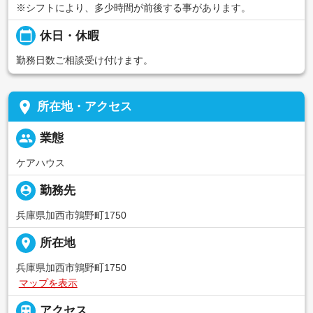
※シフトにより、多少時間が前後する事があります。
calendar_today
休日・休暇
勤務日数ご相談受け付けます。
place
所在地・アクセス
people
業態
ケアハウス
person_pin
勤務先
兵庫県加西市鶉野町1750
place
所在地
兵庫県加西市鶉野町1750
マップを表示

アクセス