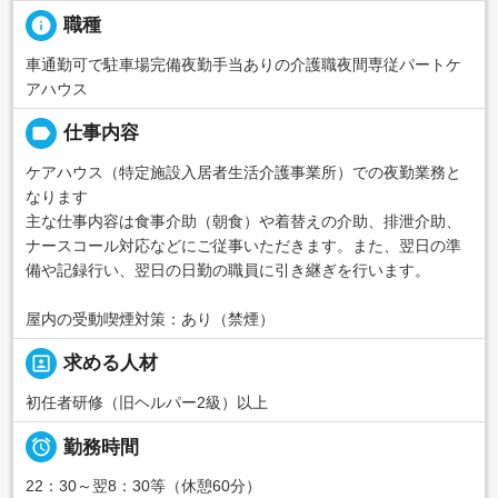
info
職種
車通勤可で駐車場完備夜勤手当ありの介護職夜間専従パートケ
アハウス
label
仕事内容
ケアハウス（特定施設入居者生活介護事業所）での夜勤業務と
なります
主な仕事内容は食事介助（朝食）や着替えの介助、排泄介助、
ナースコール対応などにご従事いただきます。また、翌日の準
備や記録行い、翌日の日勤の職員に引き継ぎを行います。
屋内の受動喫煙対策：あり（禁煙）
portrait
求める人材
初任者研修（旧ヘルパー2級）以上

勤務時間
22：30～翌8：30等（休憩60分）