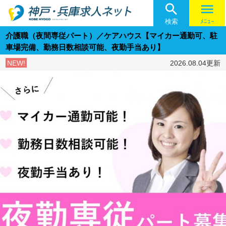

menu
検索
ﾒﾆｭｰ
介護職（夜間専従パート）／ケアハウス【マイカー通勤可、駐
車場完備、勤務日数相談可能、夜勤手当あり】
NEW!
2026.08.04更新