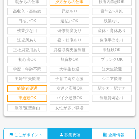
朝からの仕事
夕方からの仕事
扶養内勤務OK
高収入・高時給
昇給あり
賞与2か月以
日払いOK
週払いOK
残業なし
残業少な目
研修制度あり
産休・育休あり
託児所あり
寮・社宅あり
住宅手当あり
正社員登用あり
資格取得支援制度
未経験OK
初心者OK
無資格OK
ブランクOK
学歴・年齢不問
大学生歓迎
短大生歓迎
主婦/主夫歓迎
子育て両立応援
シニア歓迎
経験者優遇
友達と応募OK
駅チカ・駅ナカ
車通勤OK
バイク通勤OK
制服貸与あり
服装/髪型自由
女性が多い職場
flag
person
business
ここがポイント
募集要項
企業情報