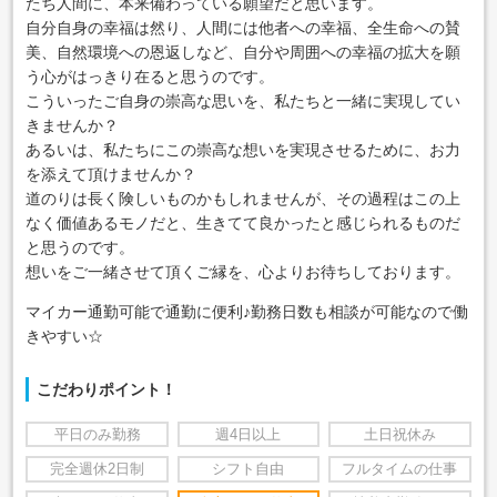
たち人間に、本来備わっている願望だと思います。
自分自身の幸福は然り、人間には他者への幸福、全生命への賛
美、自然環境への恩返しなど、自分や周囲への幸福の拡大を願
う心がはっきり在ると思うのです。
こういったご自身の崇高な思いを、私たちと一緒に実現してい
きませんか？
あるいは、私たちにこの崇高な想いを実現させるために、お力
を添えて頂けませんか？
道のりは長く険しいものかもしれませんが、その過程はこの上
なく価値あるモノだと、生きてて良かったと感じられるものだ
と思うのです。
想いをご一緒させて頂くご縁を、心よりお待ちしております。
マイカー通勤可能で通勤に便利♪勤務日数も相談が可能なので働
きやすい☆
こだわりポイント！
平日のみ勤務
週4日以上
土日祝休み
完全週休2日制
シフト自由
フルタイムの仕事