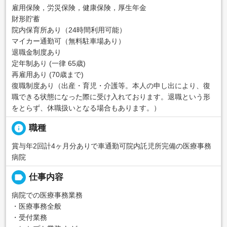
雇用保険，労災保険，健康保険，厚生年金
財形貯蓄
院内保育所あり（24時間利用可能）
マイカー通勤可（無料駐車場あり）
退職金制度あり
定年制あり (一律 65歳)
再雇用あり (70歳まで)
復職制度あり（出産・育児・介護等。本人の申し出により、復
職できる状態になった際に受け入れております。退職という形
をとらず、休職扱いとなる場合もあります。）
info
職種
賞与年2回計4ヶ月分ありで車通勤可院内託児所完備の医療事務
病院
label
仕事内容
病院での医療事務業務
・医療事務全般
・受付業務