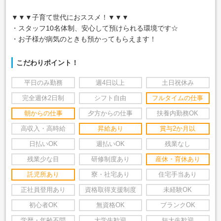
▼▼▼子育て世代におススメ！▼▼▼
・スタッフ10名体制、安心して預けられる環境です☆
・お子様が病気のときも預かってもらえます！
こだわりポイント！
平日のみ勤務
週4日以上
土日祝休み
完全週休2日制
シフト自由
フルタイムの仕事
朝からの仕事
夕方からの仕事
扶養内勤務OK
高収入・高時給
昇給あり
賞与2か月以
日払いOK
週払いOK
残業なし
残業少な目
研修制度あり
産休・育休あり
託児所あり
寮・社宅あり
住宅手当あり
正社員登用あり
資格取得支援制度
未経験OK
初心者OK
無資格OK
ブランクOK
学歴・年齢不問
大学生歓迎
短大生歓迎