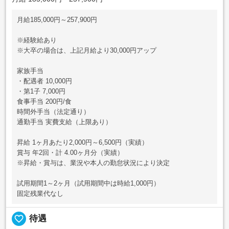
月給185,000円～257,900円
※経験給あり
※大卒の場合は、上記月給より30,000円アップ
家族手当
・配遇者 10,000円
・第1子 7,000円
食事手当 200円/食
時間外手当（法定通り）
通勤手当 実費支給（上限あり）
昇給 1ヶ月あたり2,000円～6,500円（実績）
賞与 年2回・計 4.00ヶ月分（実績）
※昇給・賞与は、業況や本人の勤怠状況により決定
試用期間1～2ヶ月（試用期間中は時給1,000円）
固定残業代なし
favorite_border
待遇