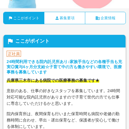
flag
person
business
ここがポイント
募集要項
企業情報
flag
ここがポイント
正社員
24時間利用できる院内託児所あり♪家族手当などの各種手当も充
実◎賞与4ヶ月分支給☆子育て中の方も働きやすい環境で、医療
事務を募集しています
兵庫県三木市にある病院での医療事務の募集です★
意欲のある、仕事の好きなスタッフを募集しています。24時間
対応可能な院内託児所がありますので子育て世代の方でも仕事
に専念していただけるかと思います。
院内保育所は、夜間保育も行いまた保育時間も病院や老健の勤
務時間に合わせ、早出・遅出保育など、保護者が安心して働け
る体制にしています。