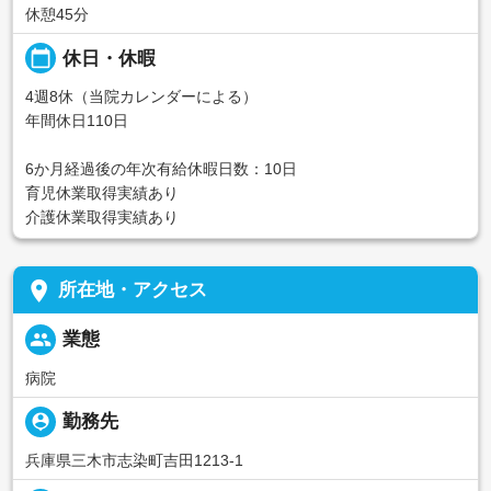
休憩45分
calendar_today
休日・休暇
4週8休（当院カレンダーによる）
年間休日110日
6か月経過後の年次有給休暇日数：10日
育児休業取得実績あり
介護休業取得実績あり
place
所在地・アクセス
people
業態
病院
person_pin
勤務先
兵庫県三木市志染町吉田1213-1