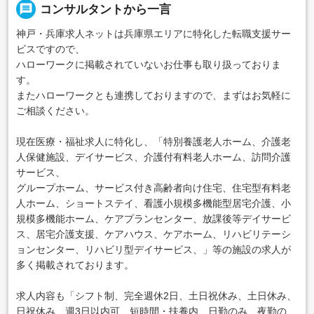
message
コンサルタントから一言
神戸・兵庫求人ネットは兵庫県エリアに特化した転職支援サー
ビスですので、
ハローワークに掲載されていないお仕事も取り扱っておりま
す。
またハローワークとも連携しておりますので、まずはお気軽に
ご相談ください。
現在医療・福祉求人に特化し、「特別養護老人ホーム、介護老
人保健施設、デイサービス、介護付有料老人ホーム、訪問介護
サービス、
グループホーム、サービス付き高齢者向け住宅、住宅型有料老
人ホーム、ショートステイ、看護小規模多機能型居宅介護、小
規模多機能ホーム、ケアプランセンター、放課後等デイサービ
ス、居宅介護支援、ケアハウス、ケアホーム、リハビリテーシ
ョンセンター、リハビリ型デイサービス、」等の施設の求人が
多く掲載されております。
求人内容も「シフト制、完全週休2日、土日祝休み、土日休み、
日祝休み、週3日以内可、短時間・扶養内、日勤のみ、夜勤の