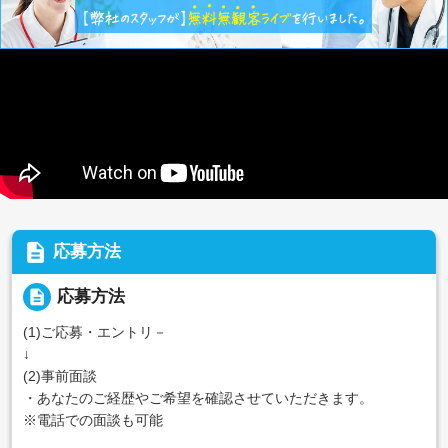
description
応募方法
description
応募方法
(1)ご応募・エントリ－
↓
(2)事前面談
・あなたのご経歴やご希望を確認させていただきます。
※電話での面談も可能