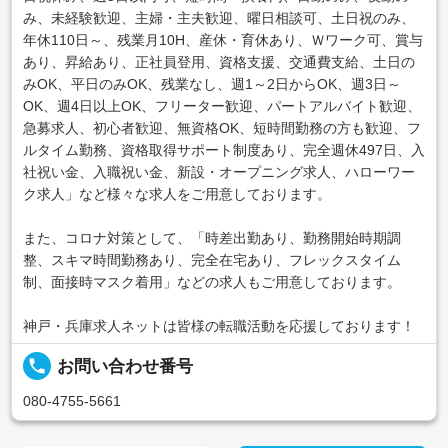
み、未経験歓迎、主婦・主夫歓迎、曜日相談可、土日祝のみ、
年休110日～、残業月10H、産休・育休あり、Ｗワーク可、賞与
あり、昇給あり、正社員登用、資格支援、交通費支給、土日の
みOK、平日のみOK、残業なし、週1～2日からOK、週3日～
OK、週4日以上OK、フリーター歓迎、パートアルバイト歓迎、
急募求人、初心者歓迎、無資格OK、短時間勤務の方も歓迎、フ
ルタイム勤務、資格取得サポート制度あり、完全週休497日、入
社祝い金、入職祝い金、新設・オープニング求人、ハローワー
ク求人」など様々な求人をご用意しております。
また、コロナ対策として、「時差出勤あり、勤務開始時期調
整、スキマ時間勤務あり、完全在宅あり、フレックスタイム
制、面接時マスク着用」などの求人もご用意しております。
神戸・兵庫求人ネットは皆様の転職活動を応援しております！
local_phone
お問い合わせ番号
080-4755-5661