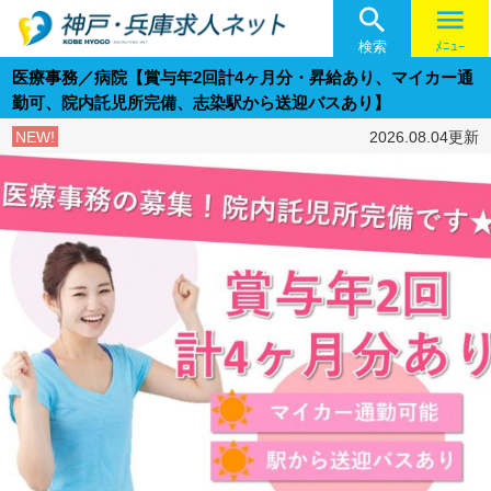

menu
検索
ﾒﾆｭｰ
医療事務／病院【賞与年2回計4ヶ月分・昇給あり、マイカー通
勤可、院内託児所完備、志染駅から送迎バスあり】
NEW!
2026.08.04更新