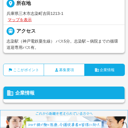
place
所在地
兵庫県三木市志染町吉田1213-1
マップを表示

アクセス
志染駅（神戸電鉄粟生線） バス5分。志染駅～病院までの循環
送迎専用バス有。
flag
person
business
ここがポイント
募集要項
企業情報
business
企業情報