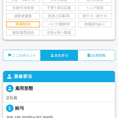
主婦/主夫歓迎
子育て両立応援
シニア歓迎
経験者優遇
友達と応募OK
駅チカ・駅ナカ
車通勤OK
バイク通勤OK
制服貸与あり
服装/髪型自由
女性が多い職場
flag
person
business
ここがポイント
募集要項
企業情報
person
募集要項
person
雇用形態
正社員
attach_money
給与
月給 185,000円〜257,900円