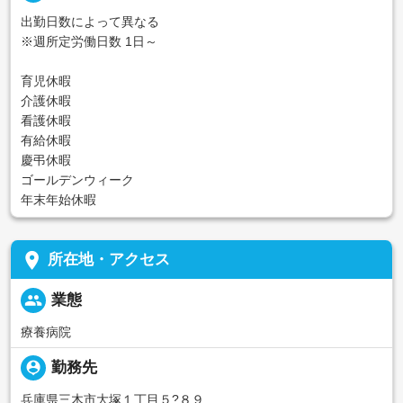
出勤日数によって異なる
※週所定労働日数 1日～
育児休暇
介護休暇
看護休暇
有給休暇
慶弔休暇
ゴールデンウィーク
年末年始休暇
place
所在地・アクセス
people
業態
療養病院
person_pin
勤務先
兵庫県三木市大塚１丁目５?８９