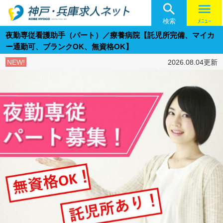

menu
検索
ﾒﾆｭｰ
夜勤専従看護助手（パート）／療養病院【託児所完備、マイカ
ー通勤可、ブランクOK、無資格OK】
NEW!
2026.08.04更新