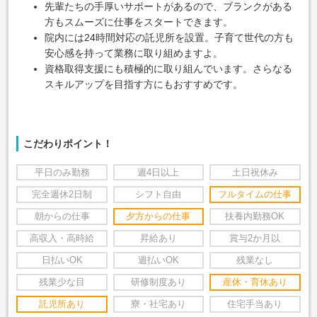
先輩たちの手厚いサポートがあるので、ブランクがある
方もスムーズに仕事をスタートできます。
院内には24時間対応の託児所を設置。子育て世代の方も
安心感を持って業務に取り組めますよ。
資格取得支援にも積極的に取り組んでいます。さらなる
スキルアップを目指す方にもおすすめです。
こだわりポイント！
平日のみ勤務
週4日以上
土日祝休み
完全週休2日制
シフト自由
フルタイムの仕事
朝からの仕事
夕方からの仕事
扶養内勤務OK
高収入・高時給
昇給あり
賞与2か月以
日払いOK
週払いOK
残業なし
残業少な目
研修制度あり
産休・育休あり
託児所あり
寮・社宅あり
住宅手当あり