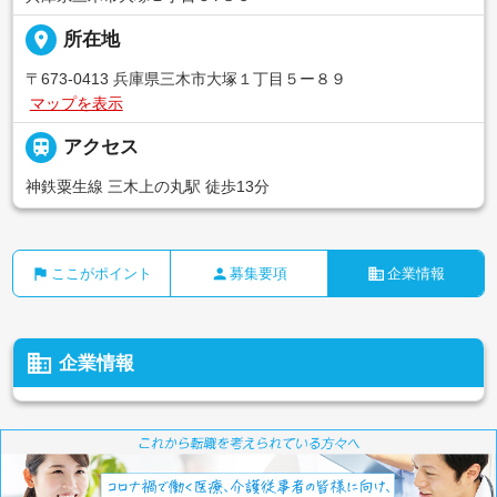
place
所在地
〒673-0413 兵庫県三木市大塚１丁目５ー８９
マップを表示

アクセス
神鉄粟生線 三木上の丸駅 徒歩13分
flag
person
business
ここがポイント
募集要項
企業情報
business
企業情報