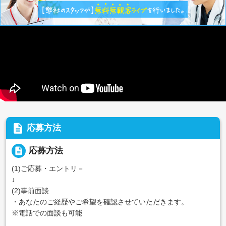
description
応募方法
description
応募方法
(1)ご応募・エントリ－
↓
(2)事前面談
・あなたのご経歴やご希望を確認させていただきます。
※電話での面談も可能