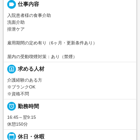
label
仕事内容
入院患者様の食事介助
洗面介助
排泄ケア
雇用期間の定め有り（6ヶ月・更新条件あり）
屋内の受動喫煙対策：あり（禁煙）
portrait
求める人材
介護経験のある方
※ブランクOK
※資格不問

勤務時間
16:45～翌9:15
休憩150分
calendar_today
休日・休暇