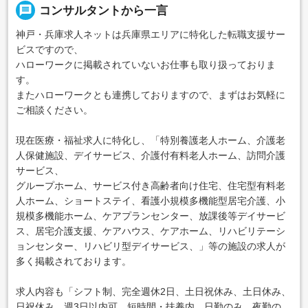
message
コンサルタントから一言
神戸・兵庫求人ネットは兵庫県エリアに特化した転職支援サー
ビスですので、
ハローワークに掲載されていないお仕事も取り扱っておりま
す。
またハローワークとも連携しておりますので、まずはお気軽に
ご相談ください。
現在医療・福祉求人に特化し、「特別養護老人ホーム、介護老
人保健施設、デイサービス、介護付有料老人ホーム、訪問介護
サービス、
グループホーム、サービス付き高齢者向け住宅、住宅型有料老
人ホーム、ショートステイ、看護小規模多機能型居宅介護、小
規模多機能ホーム、ケアプランセンター、放課後等デイサービ
ス、居宅介護支援、ケアハウス、ケアホーム、リハビリテーシ
ョンセンター、リハビリ型デイサービス、」等の施設の求人が
多く掲載されております。
求人内容も「シフト制、完全週休2日、土日祝休み、土日休み、
日祝休み、週3日以内可、短時間・扶養内、日勤のみ、夜勤の