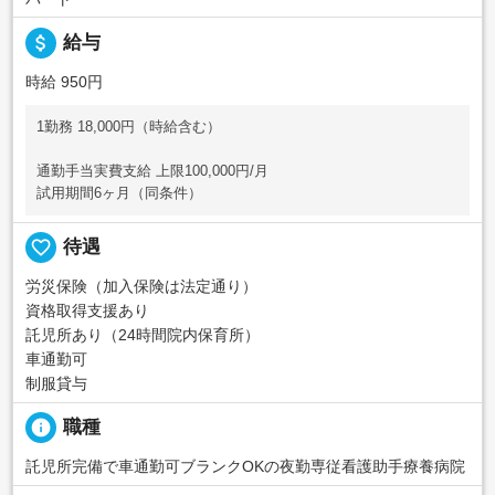
attach_money
給与
時給 950円
1勤務 18,000円（時給含む）
通勤手当実費支給 上限100,000円/月
試用期間6ヶ月（同条件）
favorite_border
待遇
労災保険（加入保険は法定通り）
資格取得支援あり
託児所あり（24時間院内保育所）
車通勤可
制服貸与
info
職種
託児所完備で車通勤可ブランクOKの夜勤専従看護助手療養病院