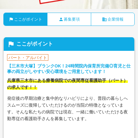
flag
person
business
ここがポイント
募集要項
企業情報
flag
ここがポイント
パート・アルバイト
【三木市大塚】ブランクOK！24時間院内保育所完備◎育児と仕
事の両立がしやすい安心環境をご用意しています！
兵庫県三木市にある療養病院での夜間専従看護助手（パート）
の求人です！！
発症後の早期治療と集中的なリハビリにより、普段の暮らしへ
スムーズに復帰していただけるのが当院の特徴となっていま
す。そんな私たちの病院では現在、一緒に働いていただける夜
勤専従の看護助手さんを募集しています。