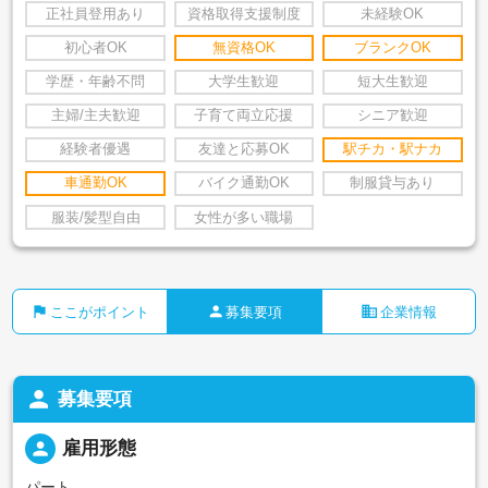
正社員登用あり
資格取得支援制度
未経験OK
初心者OK
無資格OK
ブランクOK
学歴・年齢不問
大学生歓迎
短大生歓迎
主婦/主夫歓迎
子育て両立応援
シニア歓迎
経験者優遇
友達と応募OK
駅チカ・駅ナカ
車通勤OK
バイク通勤OK
制服貸与あり
服装/髪型自由
女性が多い職場
flag
person
business
ここがポイント
募集要項
企業情報
person
募集要項
person
雇用形態
パート