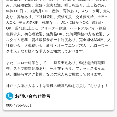
み、未経験歓迎、主婦・主夫歓迎、曜日相談可、土日祝のみ、
年休110日～、残業月10H、産休・育休あり、Ｗワーク可、賞与
あり、昇給あり、正社員登用、資格支援、交通費支給、土日の
みOK、平日のみOK、残業なし、週1～2日からOK、週3日～
OK、週4日以上OK、フリーター歓迎、パートアルバイト歓迎、
急募求人、初心者歓迎、無資格OK、短時間勤務の方も歓迎、フ
ルタイム勤務、資格取得サポート制度あり、完全週休634日、入
社祝い金、入職祝い金、新設・オープニング求人、ハローワー
ク求人」など様々な求人をご用意しております。
また、コロナ対策として、「時差出勤あり、勤務開始時期調
整、スキマ時間勤務あり、完全在宅あり、フレックスタイム
制、面接時マスク着用」などの求人もご用意しております。
神戸・兵庫求人ネットは皆様の転職活動を応援しております！
local_phone
お問い合わせ番号
080-4755-5661