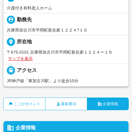
介護付き有料老人ホーム
person_pin
勤務先
兵庫県加古川市平岡町新在家１２２４?１６
place
所在地
〒675-0101 兵庫県加古川市平岡町新在家１２２４ー１６
マップを表示

アクセス
JR神戸線「東加古川駅」より徒歩10分
flag
person
business
ここがポイント
募集要項
企業情報
business
企業情報