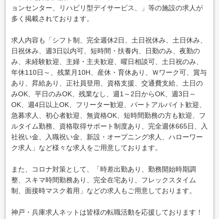
ョンセンター、リハビリ型デイサービス、」等の施設の求人が
多く掲載されております。
求人内容も「シフト制、完全週休2日、土日祝休み、土日休み、
日祝休み、週3日以内可、短時間・扶養内、日勤のみ、夜勤の
み、未経験歓迎、主婦・主夫歓迎、曜日相談可、土日祝のみ、
年休110日～、残業月10H、産休・育休あり、Ｗワーク可、賞与
あり、昇給あり、正社員登用、資格支援、交通費支給、土日の
みOK、平日のみOK、残業なし、週1～2日からOK、週3日～
OK、週4日以上OK、フリーター歓迎、パートアルバイト歓迎、
急募求人、初心者歓迎、無資格OK、短時間勤務の方も歓迎、フ
ルタイム勤務、資格取得サポート制度あり、完全週休665日、入
社祝い金、入職祝い金、新設・オープニング求人、ハローワー
ク求人」など様々な求人をご用意しております。
また、コロナ対策として、「時差出勤あり、勤務開始時期調
整、スキマ時間勤務あり、完全在宅あり、フレックスタイム
制、面接時マスク着用」などの求人もご用意しております。
神戸・兵庫求人ネットは皆様の転職活動を応援しております！