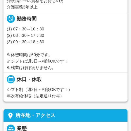
介護福祉士の資格をお持ちの方
介護実務3年以上

勤務時間
(1) 07：30～16：30
(2) 08：30～17：30
(3) 09：30～18：30
※休憩時間は60分です。
※シフトは週3日～相談OKです！
※残業はほぼありません。
calendar_today
休日・休暇
シフト制（週3日～相談OKです！）
年次有給休暇（法定通り付与）
place
所在地・アクセス
people
業態