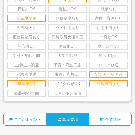
日払いOK
週払いOK
残業なし
残業少な目
研修制度あり
産休・育休あり
託児所あり
寮・社宅あり
住宅手当あり
正社員登用あり
資格取得支援制度
未経験OK
初心者OK
無資格OK
ブランクOK
学歴・年齢不問
大学生歓迎
短大生歓迎
主婦/主夫歓迎
子育て両立応援
シニア歓迎
経験者優遇
友達と応募OK
駅チカ・駅ナカ
車通勤OK
バイク通勤OK
制服貸与あり
服装/髪型自由
女性が多い職場
flag
person
business
ここがポイント
募集要項
企業情報