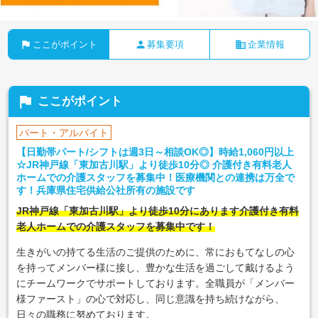
flag
person
business
ここがポイント
募集要項
企業情報
flag
ここがポイント
パート・アルバイト
【日勤帯パート/シフトは週3日～相談OK◎】時給1,060円以上
☆JR神戸線「東加古川駅」より徒歩10分◎ 介護付き有料老人
ホームでの介護スタッフを募集中！医療機関との連携は万全で
す！兵庫県住宅供給公社所有の施設です
JR神戸線「東加古川駅」より徒歩10分にあります介護付き有料
老人ホームでの介護スタッフを募集中です！
生きがいの持てる生活のご提供のために、常におもてなしの心
を持ってメンバー様に接し、豊かな生活を過ごして戴けるよう
にチームワークでサポートしております。全職員が「メンバー
様ファースト」の心で対応し、同じ意識を持ち続けながら、
日々の職務に努めております。