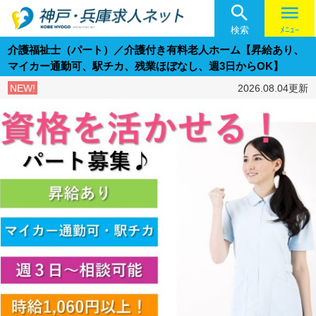

menu
検索
ﾒﾆｭｰ
介護福祉士（パート）／介護付き有料老人ホーム【昇給あり、
マイカー通勤可、駅チカ、残業ほぼなし、週3日からOK】
NEW!
2026.08.04更新