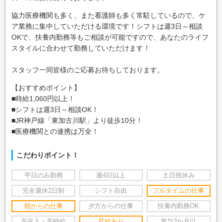
協力医療機関も多く、また看護師も多く常駐しているので、ケ
ア業務に集中していただける環境です！シフトは週3日～相談
OKで、扶養内勤務等もご相談が可能ですので、あなたのライフ
スタイルに合わせて勤務していただけます！
スタッフ一同皆様のご応募お待ちしております。
【おすすめポイント】
■時給1,060円以上！
■シフトは週3日～相談OK！
■JR神戸線「東加古川駅」より徒歩10分！
■医療機関との連携は万全！
こだわりポイント！
平日のみ勤務
週4日以上
土日祝休み
完全週休2日制
シフト自由
フルタイムの仕事
朝からの仕事
夕方からの仕事
扶養内勤務OK
高収入・高時給
昇給あり
賞与2か月以