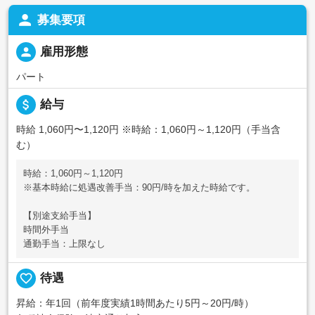
person
募集要項
person
雇用形態
パート
attach_money
給与
時給 1,060円〜1,120円
※時給：1,060円～1,120円（手当含
む）
時給：1,060円～1,120円
※基本時給に処遇改善手当：90円/時を加えた時給です。
【別途支給手当】
時間外手当
通勤手当：上限なし
favorite_border
待遇
昇給：年1回（前年度実績1時間あたり5円～20円/時）