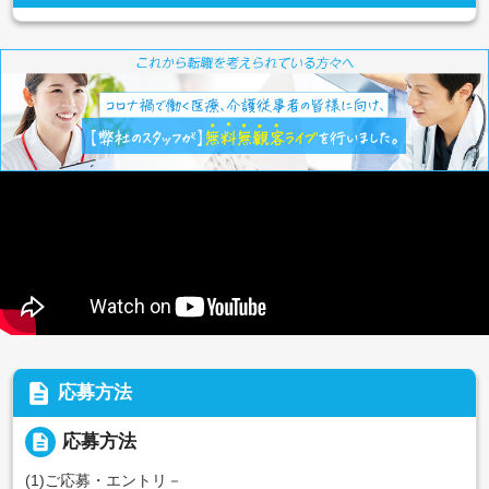
description
応募方法
description
応募方法
(1)ご応募・エントリ－