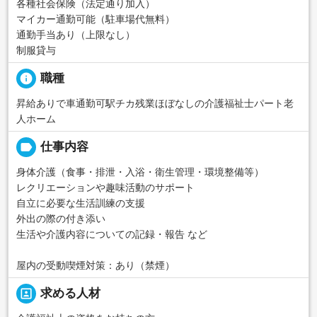
各種社会保険（法定通り加入）
マイカー通勤可能（駐車場代無料）
通勤手当あり（上限なし）
制服貸与
info
職種
昇給ありで車通勤可駅チカ残業ほぼなしの介護福祉士パート老
人ホーム
label
仕事内容
身体介護（食事・排泄・入浴・衛生管理・環境整備等）
レクリエーションや趣味活動のサポート
自立に必要な生活訓練の支援
外出の際の付き添い
生活や介護内容についての記録・報告 など
屋内の受動喫煙対策：あり（禁煙）
portrait
求める人材