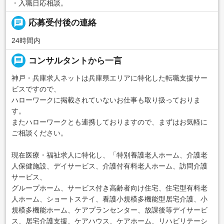
・入職日応相談。
chat
応募受付後の連絡
24時間内
message
コンサルタントから一言
神戸・兵庫求人ネットは兵庫県エリアに特化した転職支援サー
ビスですので、
ハローワークに掲載されていないお仕事も取り扱っておりま
す。
またハローワークとも連携しておりますので、まずはお気軽に
ご相談ください。
現在医療・福祉求人に特化し、「特別養護老人ホーム、介護老
人保健施設、デイサービス、介護付有料老人ホーム、訪問介護
サービス、
グループホーム、サービス付き高齢者向け住宅、住宅型有料老
人ホーム、ショートステイ、看護小規模多機能型居宅介護、小
規模多機能ホーム、ケアプランセンター、放課後等デイサービ
ス、居宅介護支援、ケアハウス、ケアホーム、リハビリテーシ