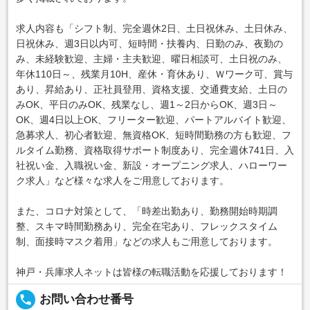
求人内容も「シフト制、完全週休2日、土日祝休み、土日休み、
日祝休み、週3日以内可、短時間・扶養内、日勤のみ、夜勤の
み、未経験歓迎、主婦・主夫歓迎、曜日相談可、土日祝のみ、
年休110日～、残業月10H、産休・育休あり、Ｗワーク可、賞与
あり、昇給あり、正社員登用、資格支援、交通費支給、土日の
みOK、平日のみOK、残業なし、週1～2日からOK、週3日～
OK、週4日以上OK、フリーター歓迎、パートアルバイト歓迎、
急募求人、初心者歓迎、無資格OK、短時間勤務の方も歓迎、フ
ルタイム勤務、資格取得サポート制度あり、完全週休741日、入
社祝い金、入職祝い金、新設・オープニング求人、ハローワー
ク求人」など様々な求人をご用意しております。
また、コロナ対策として、「時差出勤あり、勤務開始時期調
整、スキマ時間勤務あり、完全在宅あり、フレックスタイム
制、面接時マスク着用」などの求人もご用意しております。
神戸・兵庫求人ネットは皆様の転職活動を応援しております！
local_phone
お問い合わせ番号