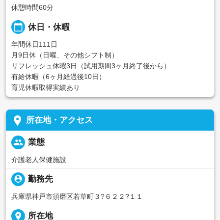
休憩時間60分
calendar_today
休日・休暇
年間休日111日
月9日休（日曜、その他シフト制）
リフレッシュ休暇3日（試用期間3ヶ月終了後から）
有給休暇（6ヶ月経過後10日）
育児休暇取得実績あり
place
所在地・アクセス
people
業態
介護老人保健施設
person_pin
勤務先
兵庫県神戸市須磨区若草町３?６２２?１１
place
所在地