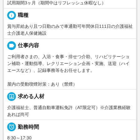
試用期間3ヶ月（期間中はリフレッシュ休暇なし）
info
職種
賞与昇給あり且つ日勤のみで車通勤可年間休日111日の介護福祉
士介護老人保健施設
label
仕事内容
ご利用者さまの、入浴・食事・排せつ介助、リハビリテーショ
ン補助・運動指導、レクリエーション企画・実施、送迎（ハイ
エースなど）、記録事務等をお任せします。
屋内の受動喫煙対策：あり（禁煙）
portrait
求める人材
介護福祉士、普通自動車運転免許（AT限定可）※介護業務経験
あれば尚可

勤務時間
8:30～17:30