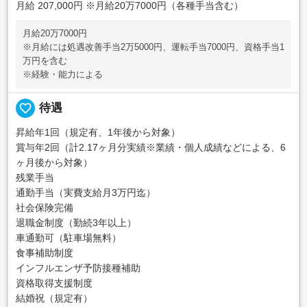
月給 207,000円
※月給20万7000円（各種手当含む）
月給20万7000円
※月給には処遇改善手当2万5000円、運転手当7000円、資格手当1
万円を含む
※経験・能力による
favorite_border
待遇
昇給年1回（規定有、1年後から対象）
賞与年2回（計2.17ヶ月分実績※業績・個人成績などによる、6
ヶ月後から対象）
残業手当
通勤手当（実費支給月3万円迄）
社会保険完備
退職金制度（勤続3年以上）
車通勤可（駐車場無料）
食事補助制度
インフルエンザ予防接種補助
資格取得支援制度
結婚祝（規定有）