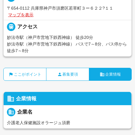
〒654-0112 兵庫県神戸市須磨区若草町３ー６２２?１１
マップを表示

アクセス
妙法寺駅（神戸市営地下鉄西神線） 徒歩20分
妙法寺駅（神戸市営地下鉄西神線） バスで7～8分、バス停から
徒歩7～8分
flag
person
business
ここがポイント
募集要項
企業情報
business
企業情報
business
企業名
介護老人保健施設オラージュ須磨