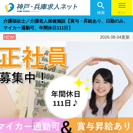

menu
検索
ﾒﾆｭｰ
介護福祉士／介護老人保健施設【賞与・昇給あり、日勤のみ、
マイカー通勤可、年間休日111日】
NEW!
2026.08.04更新