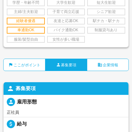
学歴・年齢不問
大学生歓迎
短大生歓迎
主婦/主夫歓迎
子育て両立応援
シニア歓迎
経験者優遇
友達と応募OK
駅チカ・駅ナカ
車通勤OK
バイク通勤OK
制服貸与あり
服装/髪型自由
女性が多い職場
flag
person
business
ここがポイント
募集要項
企業情報
person
募集要項
person
雇用形態
正社員
attach_money
給与