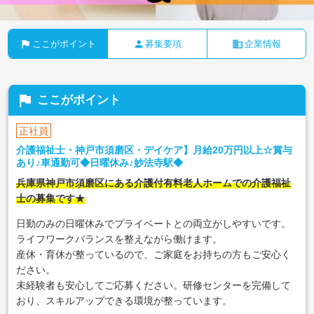
flag
person
business
ここがポイント
募集要項
企業情報
flag
ここがポイント
正社員
介護福祉士・神戸市須磨区・デイケア】月給20万円以上☆賞与
あり♪車通勤可◆日曜休み♪妙法寺駅◆
兵庫県神戸市須磨区にある介護付有料老人ホームでの介護福祉
士の募集です★
日勤のみの日曜休みでプライベートとの両立がしやすいです。
ライフワークバランスを整えながら働けます。
産休・育休が整っているので、ご家庭をお持ちの方もご安心く
ださい。
未経験者も安心してご応募ください。研修センターを完備して
おり、スキルアップできる環境が整っています。