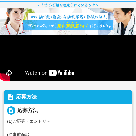
description
応募方法
description
応募方法
(1)ご応募・エントリ－
↓
(2)事前面談