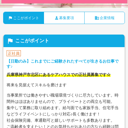
flag
person
business
ここがポイント
募集要項
企業情報
flag
ここがポイント
正社員
【日勤のみ】これまでにご経験されたすべてが生きるお仕事で
す♪
兵庫県神戸市北区にあるケアハウスでの正社員募集です☆
将来を見据えてスキルを磨けます
当事業所では働きやすい職場環境づくりに尽力しています。時
間外はほぼありませんので、プライベートとの両立も可能。
集中して業務に取り組めます。給与面でも家族手当、住宅手当
などライフイベントにしっかり対応♪長く働けます！
社会保険完備、車通勤可と嬉しいサポートも多数あります。
ご高齢者を支えたい！とのお気持ちがおありの方なら経験は問