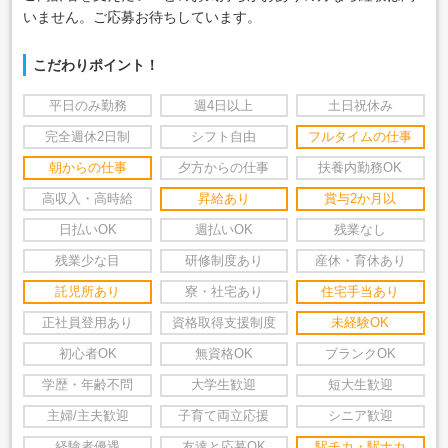
いません。ご応募お待ちしています。
こだわりポイント！
平日のみ勤務
週4日以上
土日祝休み
完全週休2日制
シフト自由
フルタイムの仕事
朝からの仕事
夕方からの仕事
扶養内勤務OK
高収入・高時給
昇給あり
賞与2か月以
日払いOK
週払いOK
残業なし
残業少な目
研修制度あり
産休・育休あり
託児所あり
寮・社宅あり
住宅手当あり
正社員登用あり
資格取得支援制度
未経験OK
初心者OK
無資格OK
ブランクOK
学歴・年齢不問
大学生歓迎
短大生歓迎
主婦/主夫歓迎
子育て両立応援
シニア歓迎
経験者優遇
友達と応募OK
駅チカ・駅ナカ