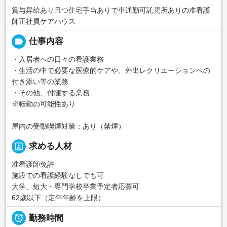
賞与昇給あり且つ住宅手当ありで車通勤可託児所ありの准看護
師正社員ケアハウス
label
仕事内容
・入居者への日々の看護業務
・生活の中で必要な医療的ケアや、外出レクリエーションへの
付き添い等の業務
・その他、付随する業務
※転勤の可能性あり
屋内の受動喫煙対策：あり（禁煙）
portrait
求める人材
准看護師免許
施設での看護経験なしでも可
大学、短大・専門学校卒業予定者応募可
62歳以下（定年年齢を上限）

勤務時間