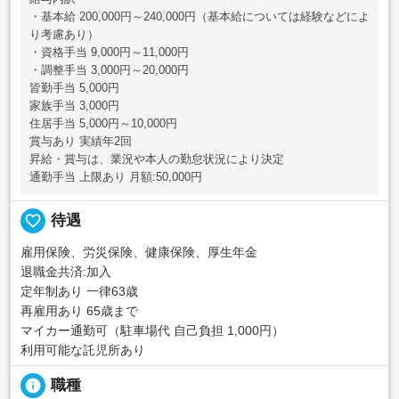
・基本給 200,000円～240,000円（基本給については経験などによ
り考慮あり）
・資格手当 9,000円～11,000円
・調整手当 3,000円～20,000円
皆勤手当 5,000円
家族手当 3,000円
住居手当 5,000円～10,000円
賞与あり 実績年2回
昇給・賞与は、業況や本人の勤怠状況により決定
通勤手当 上限あり 月額:50,000円
favorite_border
待遇
雇用保険、労災保険、健康保険、厚生年金
退職金共済:加入
定年制あり 一律63歳
再雇用あり 65歳まで
マイカー通勤可（駐車場代 自己負担 1,000円）
利用可能な託児所あり
info
職種