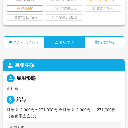
車通勤OK
バイク通勤OK
制服貸与あり
服装/髪型自由
女性が多い職場
flag
person
business
ここがポイント
募集要項
企業情報
person
募集要項
person
雇用形態
正社員
attach_money
給与
月給 212,000円〜271,000円
※月給 212,000円 ～ 271,000円
（各種手当含む）
給与内訳