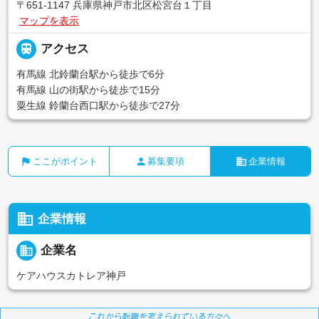
〒651-1147 兵庫県神戸市北区松宮台１丁目
マップを表示

アクセス
有馬線 北鈴蘭台駅から徒歩で6分
有馬線 山の街駅から徒歩で15分
粟生線 鈴蘭台西口駅から徒歩で27分
flag
person
business
ここがポイント
募集要項
企業情報
business
企業情報
business
企業名
ケアハウスカトレア神戸