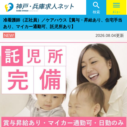

menu
検索
ﾒﾆｭｰ
准看護師（正社員）／ケアハウス【賞与・昇給あり、住宅手当
あり、マイカー通勤可、託児所あり】
NEW!
2026.08.04更新