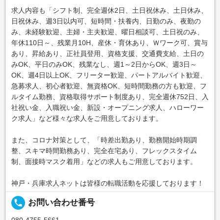
求人内容も「シフト制、完全週休2日、土日祝休み、土日休み、
日祝休み、週3日以内可、短時間・扶養内、日勤のみ、夜勤の
み、未経験歓迎、主婦・主夫歓迎、曜日相談可、土日祝のみ、
年休110日～、残業月10H、産休・育休あり、Ｗワーク可、賞与
あり、昇給あり、正社員登用、資格支援、交通費支給、土日の
みOK、平日のみOK、残業なし、週1～2日からOK、週3日～
OK、週4日以上OK、フリーター歓迎、パートアルバイト歓迎、
急募求人、初心者歓迎、無資格OK、短時間勤務の方も歓迎、フ
ルタイム勤務、資格取得サポート制度あり、完全週休752日、入
社祝い金、入職祝い金、新設・オープニング求人、ハローワー
ク求人」など様々な求人をご用意しております。
また、コロナ対策として、「時差出勤あり、勤務開始時期調
整、スキマ時間勤務あり、完全在宅あり、フレックスタイム
制、面接時マスク着用」などの求人もご用意しております。
神戸・兵庫求人ネットは皆様の転職活動を応援しております！
local_phone
お問い合わせ番号