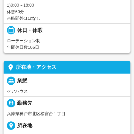
1)9:00～18:00
休憩60分
※時間外ほぼなし
calendar_today
休日・休暇
ローテーション制
年間休日数105日
place
所在地・アクセス
people
業態
ケアハウス
person_pin
勤務先
兵庫県神戸市北区松宮台１丁目
place
所在地