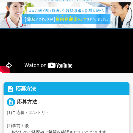
description
応募方法
description
応募方法
(1)ご応募・エントリ－
↓
(2)事前面談
・あなたのご経歴やご希望を確認させていただきます。