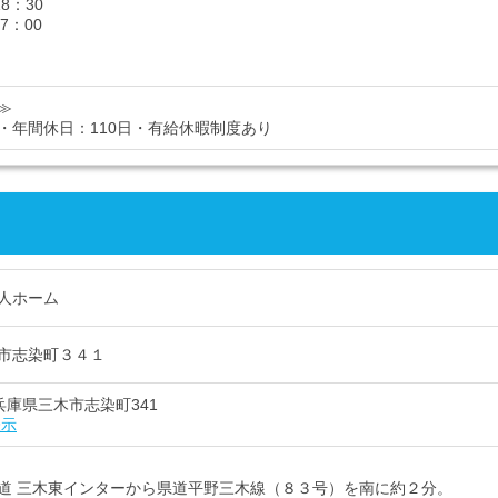
18：30
17：00
≫
・年間休日：110日・有給休暇制度あり
人ホーム
市志染町３４１
6 兵庫県三木市志染町341
表示
道 三木東インターから県道平野三木線（８３号）を南に約２分。