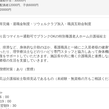
通勤手当：30000円
偶者12000円、子供6000円
0000円
等完備・退職金制度・ソウェルクラブ加入・職員互助会制度
り且つマイカー通勤可でブランクOKの特別養護老人ホーム介護福祉士
、排泄など、身体的な介助のほか、看護職員と一緒にご入居者様の健康
ったり、理学療法士などのリハビリ専門スタッフと協力しあって身体機
復をサポートしていただきます。施設長や共に働く介護職員と連携しな
者様の生活を支援していきます。
喫煙対策：あり（禁煙）
又は介護福祉士取得見込であるもの（未経験・無資格の方もご相談くだ
≫
16：00
～19：00
～翌朝9：30