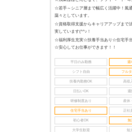
☆若手～シニア層まで幅広く活躍中！風
藹々としています。
☆資格取得支援からキャリアアップまで
実しています(^^♪！
☆福利厚生充実☆扶養手当あり☆住宅手
☆安心してお仕事ができます！！
平日のみ勤務
週
シフト自由
フルタ
扶養内勤務OK
高収
日払いOK
週
研修制度あり
産休
住宅手当あり
正社
初心者OK
無
大学生歓迎
短