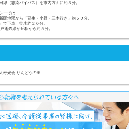
田線（志染バイパス）を市内方面に約３分。
シーでは
新開地駅から「粟生・小野・三木行き」約５０分、
」で下車、徒歩約２０分。
神戸電鉄緑が丘駅から約５分。
人寿光会 りんどうの里