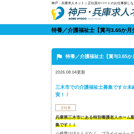
神戸・兵庫求人ネット｜正社員やパートのお仕事探しな
特養／介護福祉士【賞与3.65か
flag
特養／介護福祉士【賞与3.65
2026.08.04更新
三木市での介護福祉士募集です☆未
実！！
正社員
兵庫県三木市にある特別養護老人ホーム
集です！！
☆残業はほとんどなく、プライベートへ