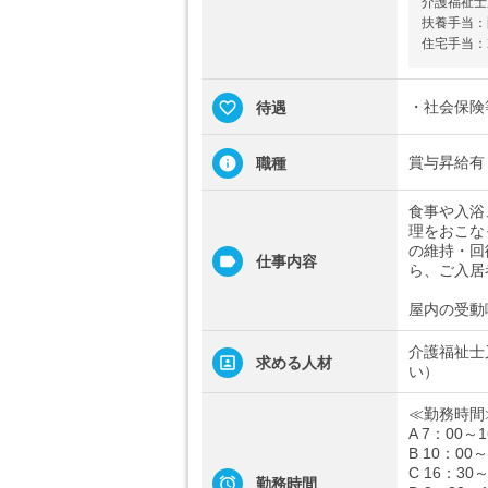
介護福祉士
扶養手当：配
住宅手当：2
・社会保険
待遇
賞与昇給有
職種
食事や入浴
理をおこな
の維持・回
仕事内容
ら、ご入居
屋内の受動
介護福祉士
求める人材
い）
≪勤務時間
A 7：00～
B 10：00
C 16：30
勤務時間