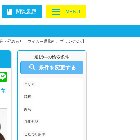
book
閲覧履歴
MENU
月分・昇給有り、マイカー通勤可、ブランクOK】
選択中の検索条件

条件を変更する
---
エリア
も充
---
職種
---
給与
---
雇用形態
---
こだわり条件