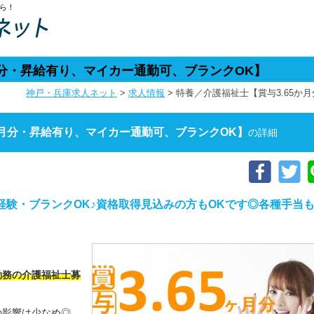
ら！
月分・昇給有り、マイカー通勤可、ブランクOK】
神戸・兵庫求人ネット
>
求人情報
>
特養／介護福祉士【賞与3.65か
か月分・昇給有り、マイカー通勤可、ブランクOK】
の詳細
経験・ブランクOK♪資格取得見込みの方もOKです◎各種手当
勤務の介護福祉士募
の影響は少なめ◎