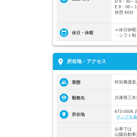
D 9：30～
E 8：00～
休憩 60分
≪休日休暇
休日・休暇
・シフト制
place
所在地・アクセス
特別養護老
業態
兵庫県三木
勤務先
673-050
所在地
マップを
お車では
山陽自動車