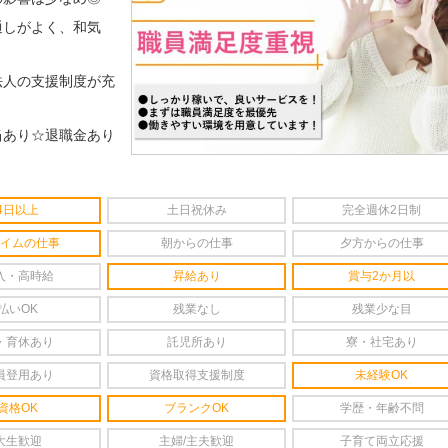
通しがよく、和気
法人の支援制度が充
当あり☆退職金あり
4日以上
土日祝休み
完全週休2日制
イムの仕事
朝からの仕事
夕方からの仕事
入・高時給
昇給あり
賞与2か月以
払いOK
残業なし
残業少な目
・育休あり
託児所あり
寮・社宅あり
員登用あり
資格取得支援制度
未経験OK
資格OK
ブランクOK
学歴・年齢不問
大生歓迎
主婦/主夫歓迎
子育て両立応援