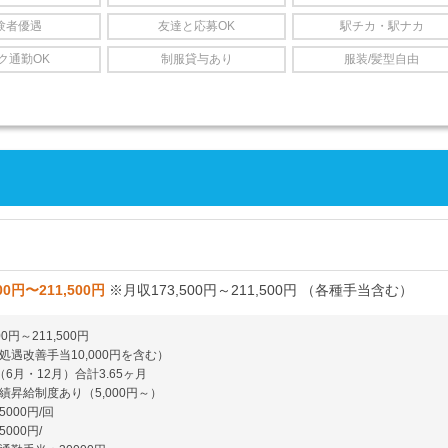
験者優遇
友達と応募OK
駅チカ・駅ナカ
ク通勤OK
制服貸与あり
服装/髪型自由
00円〜211,500円
※月収173,500円～211,500円 （各種手当含む）
00円～211,500円
処遇改善手当10,000円を含む）
6月・12月）合計3.65ヶ月
績昇給制度あり（5,000円～）
000円/回
000円/