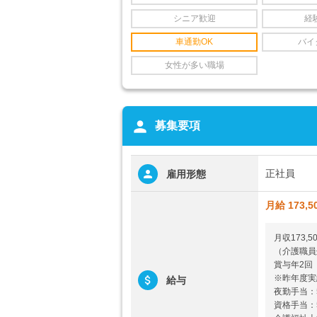
シニア歓迎
経
車通勤OK
バイ
女性が多い職場
person
募集要項
正社員
雇用形態
月給 173,5
月収173,5
（介護職員
賞与年2回（
※昨年度実
給与
夜勤手当：5
資格手当：5