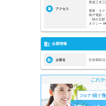
県道三木三
アクセス
電車・タク
神戸電鉄・
「緑が丘駅
タクシー 
business
企業情報
社会福祉法
企業名