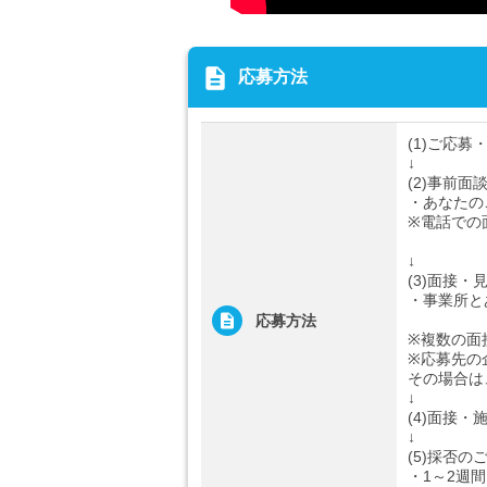
description
応募方法
(1)ご応募
↓
(2)事前面
・あなたの
※電話での
↓
(3)面接・
・事業所と
応募方法
※複数の面
※応募先の
その場合は
↓
(4)面接・
↓
(5)採否の
・1～2週