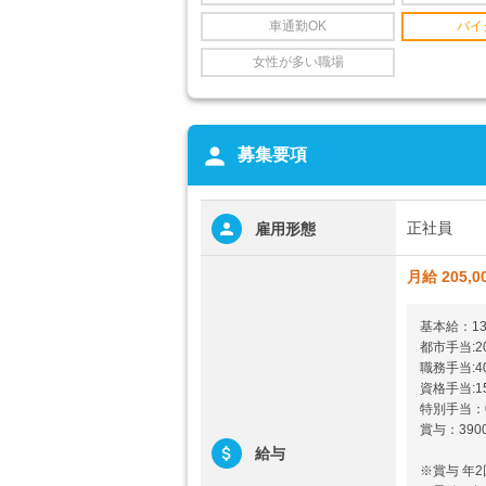
車通勤OK
バイ
女性が多い職場
person
募集要項
正社員
雇用形態
月給 205,0
基本給：13
都市手当:2
職務手当:4
資格手当:1
特別手当：0
賞与：390
給与
※賞与 年2