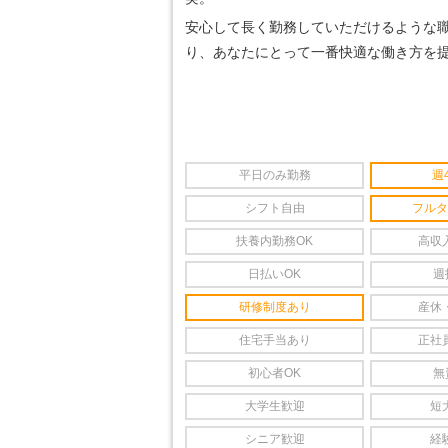
安心して長く勤務していただけるような
り、あなたにとって一番快適な働き方を
平日のみ勤務
週
シフト自由
フルタ
扶養内勤務OK
高収
日払いOK
週
研修制度あり
産休
住宅手当あり
正社
初心者OK
無
大学生歓迎
短
シニア歓迎
経