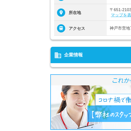
〒651-2
所在地
マップを
神戸市営地
アクセス
business
企業情報