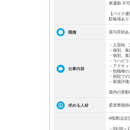
車通勤 不
【バイク通
駐輪場あり
賞与昇給あ
職種
・入居時、
・個別、集
・個別、集
・リハビリ
・アクティ
仕事内容
・他職種の
・病院での
・家屋評価
屋内の受動
柔道整復師
求める人材
#残業ほぼ
・09:00～1