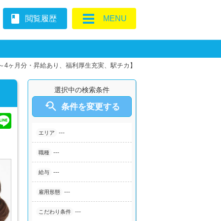
book
閲覧履歴
MENU
～4ヶ月分・昇給あり、福利厚生充実、駅チカ】
選択中の検索条件

条件を変更する
---
エリア
♪
---
職種
---
給与
---
雇用形態
---
こだわり条件