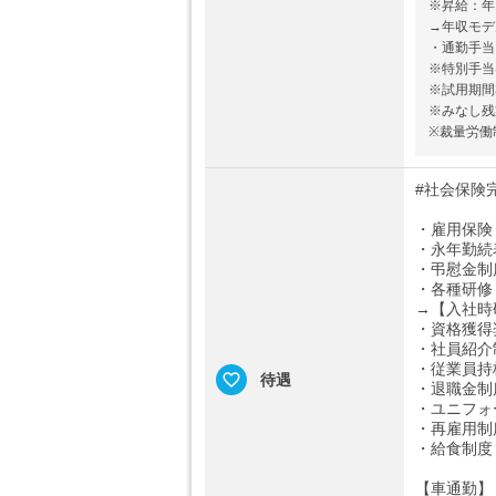
※昇給：年
→年収モデル
・通勤手当 
※特別手当
※試用期間
※みなし残
※裁量労働
#社会保険完
・雇用保険
・永年勤続
・弔慰金制
・各種研修
→【入社時
・資格獲得
・社員紹介
・従業員持
待遇
・退職金制
・ユニフォ
・再雇用制
・給食制度
【車通勤】