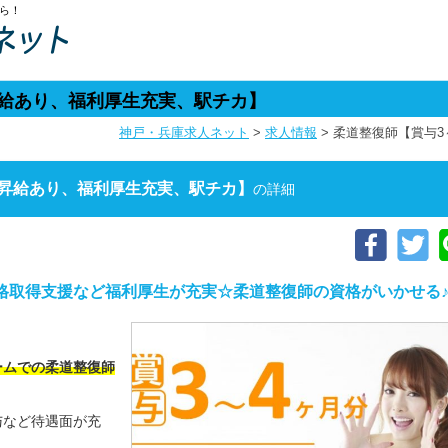
ら！
昇給あり、福利厚生充実、駅チカ】
神戸・兵庫求人ネット
>
求人情報
>
柔道整復師【賞与3
・昇給あり、福利厚生充実、駅チカ】
の詳細
格取得支援など福利厚生が充実☆柔道整復師の資格がいかせる
ームでの柔道整復師
与など待遇面が充