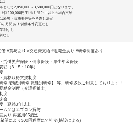
1回
として2,850,000～3,580,000円となります。
上限100,000円/月 ※片道2km以上の場合支給
は経験・資格要件等を考慮し決定
3ヶ月間あり 労働条件変更なし
業制なし
制なし
備 #賞与あり #交通費支給 #退職金あり #研修制度あり
・労働災害保険・健康保険・厚生年金保険
表彰（3・5・10年）
度
・資格取得支援制度
研修 階層別研修 職種別研修】 等、研修多数ご用意しております！
奨励金制度（介護福祉士）
制度
株会
度→勤続3年以上
ーム又はエプロン貸与
度あり 再雇用65歳迄
 希望により300円程度にて社食(施設による)