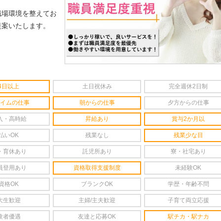
職場環境を整えてお
提案いたします。
4日以上
土日祝休み
完全週休2日制
イムの仕事
朝からの仕事
夕方からの仕事
入・高時給
昇給あり
賞与2か月以
払いOK
残業なし
残業少な目
・育休あり
託児所あり
寮・社宅あり
員登用あり
資格取得支援制度
未経験OK
資格OK
ブランクOK
学歴・年齢不問
大生歓迎
主婦/主夫歓迎
子育て両立応援
験者優遇
友達と応募OK
駅チカ・駅ナカ