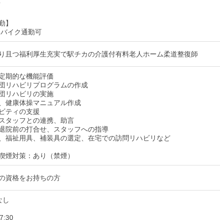
可
勤】
 バイク通勤可
り且つ福利厚生充実で駅チカの介護付有料老人ホーム柔道整復師
定期的な機能評価
団リハビリプログラムの作成
団リハビリの実施
、健康体操マニュアル作成
ビティの支援
スタッフとの連携、助言
退院前の打合せ、スタッフへの指導
、福祉用具、補装具の選定、在宅での訪問リハビリなど
喫煙対策：あり（禁煙）
の資格をお持ちの方
なし
7:30