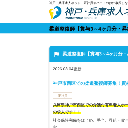
神戸・兵庫求人ネット｜正社員やパートのお仕事探しな
柔道整復師【賞与3～4ヶ月分・
flag
柔道整復師【賞与3～4ヶ月分
2026.08.04更新
神戸市西区での柔道整復師募集！資
正社員
兵庫県神戸市西区での介護付有料老人ホ
の求人です！！
社会保険完備をはじめ、手当、昇給・賞
実。