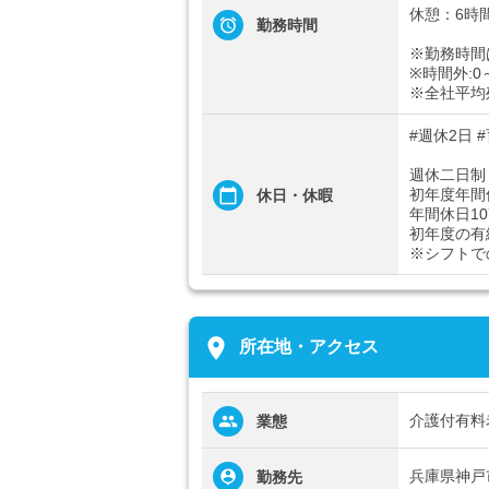
休憩：6時
勤務時間
※勤務時間
※時間外:0
※全社平均残
#週休2日 
週休二日制
初年度年間
休日・休暇
年間休日10
初年度の有
※シフトで
place
所在地・アクセス
介護付有料
業態
兵庫県神戸
勤務先