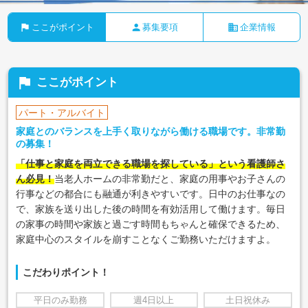
flag
person
business
ここがポイント
募集要項
企業情報
flag
ここがポイント
パート・アルバイト
家庭とのバランスを上手く取りながら働ける職場です。非常勤
の募集！
「仕事と家庭を両立できる職場を探している」という看護師さ
ん必見！
当老人ホームの非常勤だと、家庭の用事やお子さんの
行事などの都合にも融通が利きやすいです。日中のお仕事なの
で、家族を送り出した後の時間を有効活用して働けます。毎日
の家事の時間や家族と過ごす時間もちゃんと確保できるため、
家庭中心のスタイルを崩すことなくご勤務いただけますよ。
こだわりポイント！
平日のみ勤務
週4日以上
土日祝休み