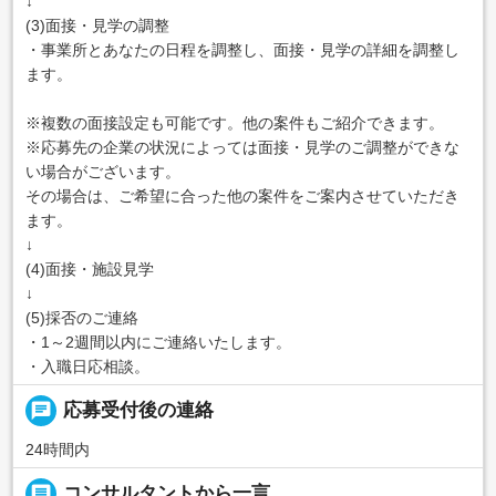
↓
(3)面接・見学の調整
・事業所とあなたの日程を調整し、面接・見学の詳細を調整し
ます。
※複数の面接設定も可能です。他の案件もご紹介できます。
※応募先の企業の状況によっては面接・見学のご調整ができな
い場合がございます。
その場合は、ご希望に合った他の案件をご案内させていただき
ます。
↓
(4)面接・施設見学
↓
(5)採否のご連絡
・1～2週間以内にご連絡いたします。
・入職日応相談。
chat
応募受付後の連絡
24時間内
message
コンサルタントから一言