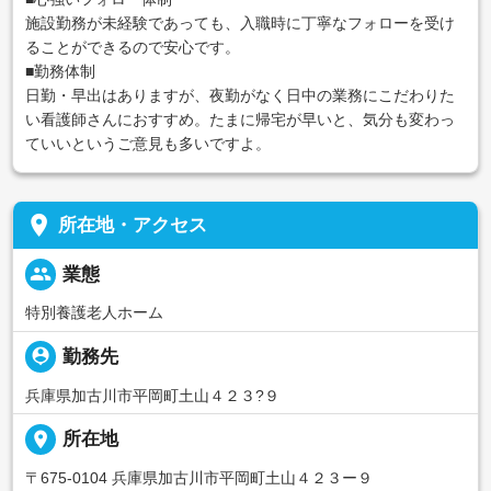
施設勤務が未経験であっても、入職時に丁寧なフォローを受け
ることができるので安心です。
■勤務体制
日勤・早出はありますが、夜勤がなく日中の業務にこだわりた
い看護師さんにおすすめ。たまに帰宅が早いと、気分も変わっ
ていいというご意見も多いですよ。
place
所在地・アクセス
people
業態
特別養護老人ホーム
person_pin
勤務先
兵庫県加古川市平岡町土山４２３?９
place
所在地
〒675-0104 兵庫県加古川市平岡町土山４２３ー９