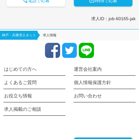


電話で応募
WEBで応募
求人ID：job-60165-jak
神戸・兵庫求人ネット
求人情報
はじめての方へ
運営会社案内
よくあるご質問
個人情報保護方針
お役立ち情報
お問い合わせ
求人掲載のご相談
keyboard_arrow_up