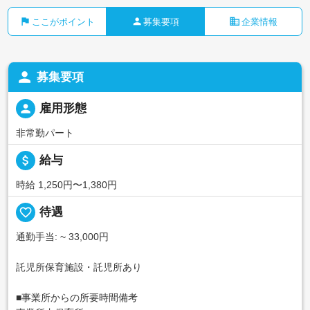
flag
person
business
ここがポイント
募集要項
企業情報
person
募集要項
person
雇用形態
非常勤パート
attach_money
給与
時給 1,250円〜1,380円
favorite_border
待遇
通勤手当: ~ 33,000円
託児所保育施設・託児所あり
■事業所からの所要時間備考