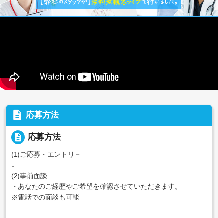
description
応募方法
description
応募方法
(1)ご応募・エントリ－
↓
(2)事前面談
・あなたのご経歴やご希望を確認させていただきます。
※電話での面談も可能