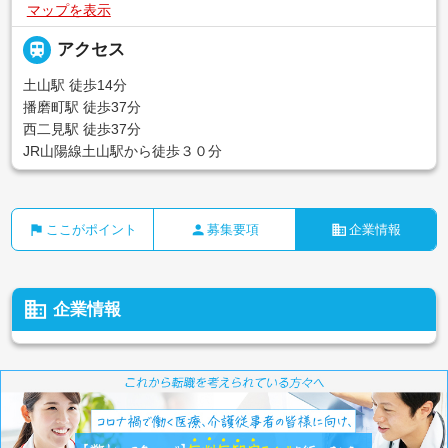
マップを表示

アクセス
土山駅 徒歩14分
播磨町駅 徒歩37分
西二見駅 徒歩37分
JR山陽線土山駅から徒歩３０分
flag
person
business
ここがポイント
募集要項
企業情報
business
企業情報