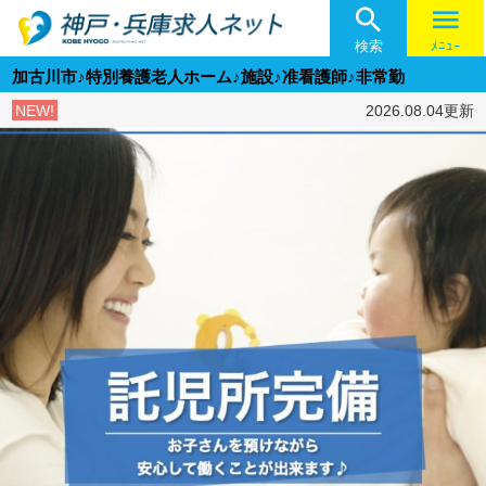

menu
検索
ﾒﾆｭｰ
加古川市♪特別養護老人ホーム♪施設♪准看護師♪非常勤
NEW!
2026.08.04更新