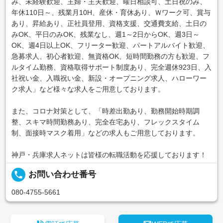
み、未経験歓迎、主婦・主夫歓迎、曜日相談可、土日祝のみ、
年休110日～、残業月10H、産休・育休あり、Ｗワーク可、賞与
あり、昇給あり、正社員登用、資格支援、交通費支給、土日の
みOK、平日のみOK、残業なし、週1～2日からOK、週3日～
OK、週4日以上OK、フリーター歓迎、パートアルバイト歓迎、
急募求人、初心者歓迎、無資格OK、短時間勤務の方も歓迎、フ
ルタイム勤務、資格取得サポート制度あり、完全週休923日、入
社祝い金、入職祝い金、新設・オープニング求人、ハローワー
ク求人」など様々な求人をご用意しております。
また、コロナ対策として、「時差出勤あり、勤務開始時期調
整、スキマ時間勤務あり、完全在宅あり、フレックスタイム
制、面接時マスク着用」などの求人もご用意しております。
神戸・兵庫求人ネットは皆様の転職活動を応援しております！
local_phone
お問い合わせ番号
080-4755-5661