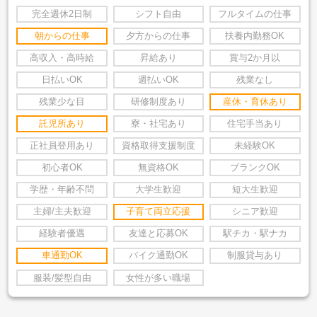
完全週休2日制
シフト自由
フルタイムの仕事
朝からの仕事
夕方からの仕事
扶養内勤務OK
高収入・高時給
昇給あり
賞与2か月以
日払いOK
週払いOK
残業なし
残業少な目
研修制度あり
産休・育休あり
託児所あり
寮・社宅あり
住宅手当あり
正社員登用あり
資格取得支援制度
未経験OK
初心者OK
無資格OK
ブランクOK
学歴・年齢不問
大学生歓迎
短大生歓迎
主婦/主夫歓迎
子育て両立応援
シニア歓迎
経験者優遇
友達と応募OK
駅チカ・駅ナカ
車通勤OK
バイク通勤OK
制服貸与あり
服装/髪型自由
女性が多い職場