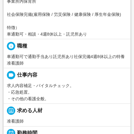
事業所内保育所
社会保険完備(雇用保険 / 労災保険 / 健康保険 / 厚生年金保険)
特徴）
車通勤可・相談・4週8休以上・託児所あり
info
職種
車通勤可で通勤手当あり託児所あり社保完備4週8休以上の特養
准看護師
label
仕事内容
求人内容補足・バイタルチェック。
・応急処置。
・その他の看護全般。
portrait
求める人材
准看護師

勤務時間