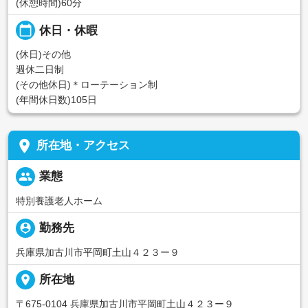
(休憩時間)60分
calendar_today
休日・休暇
(休日)その他
週休二日制
(その他休日)＊ローテーション制
(年間休日数)105日
place
所在地・アクセス
people
業態
特別養護老人ホーム
person_pin
勤務先
兵庫県加古川市平岡町土山４２３ー９
place
所在地
〒675-0104 兵庫県加古川市平岡町土山４２３ー９