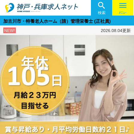

menu
検索
ﾒﾆｭｰ
加古川市・特養老人ホーム（請）管理栄養士 (正社員)
NEW!
2026.08.04更新