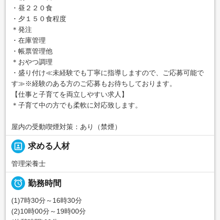
・昼２２０食
・夕１５０食程度
＊発注
・在庫管理
・帳票管理他
＊おやつ調理
・盛り付け≪未経験でも丁寧に指導しますので、ご応募可能で
す≫※経験のある方のご応募もお待ちしております。
【仕事と子育てを両立しやすい求人】
＊子育て中の方でも柔軟に対応致します。
屋内の受動喫煙対策：あり（禁煙）
portrait
求める人材
管理栄養士

勤務時間
(1)7時30分～16時30分
(2)10時00分～19時00分