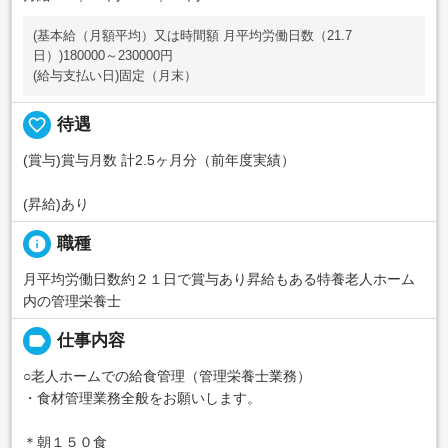
(基本給（月額平均）又は時間額 月平均労働日数（21.7
日）)180000～230000円
(給与支払い日)固定（月末）
favorite_border
待遇
(賞与)賞与月数 計2.5ヶ月分（前年度実績）
(昇給)あり
info
職種
月平均労働日数約２１日で賞与あり昇給もある特養老人ホーム
内の管理栄養士
label
仕事内容
○老人ホームでの給食管理（管理栄養士業務）
・食材管理業務全般をお願いします。
＊朝１５０食