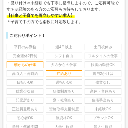
・盛り付け≪未経験でも丁寧に指導しますので、ご応募可能で
す≫※経験のある方のご応募もお待ちしております。
【仕事と子育てを両立しやすい求人】
＊子育て中の方でも柔軟に対応致します。
こだわりポイント！
平日のみ勤務
週4日以上
土日祝休み
完全週休2日制
シフト自由
フルタイムの仕事
朝からの仕事
夕方からの仕事
扶養内勤務OK
高収入・高時給
昇給あり
賞与2か月以
日払いOK
週払いOK
残業なし
残業少な目
研修制度あり
産休・育休あり
託児所あり
寮・社宅あり
住宅手当あり
正社員登用あり
資格取得支援制度
未経験OK
初心者OK
無資格OK
ブランクOK
学歴・年齢不問
大学生歓迎
短大生歓迎