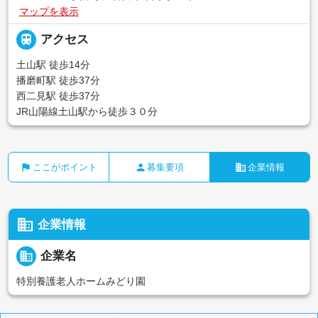
マップを表示

アクセス
土山駅 徒歩14分
播磨町駅 徒歩37分
西二見駅 徒歩37分
JR山陽線土山駅から徒歩３０分
flag
person
business
ここがポイント
募集要項
企業情報
business
企業情報
business
企業名
特別養護老人ホームみどり園