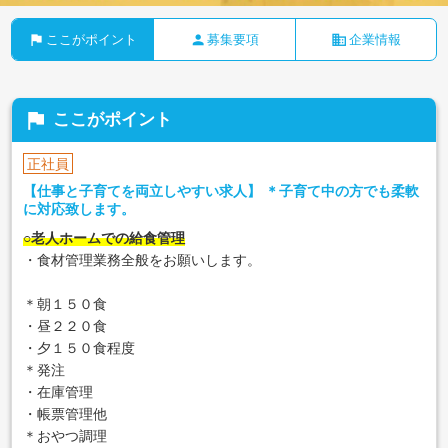
flag
person
business
ここがポイント
募集要項
企業情報
flag
ここがポイント
正社員
【仕事と子育てを両立しやすい求人】 ＊子育て中の方でも柔軟
に対応致します。
○老人ホームでの給食管理
・食材管理業務全般をお願いします。
＊朝１５０食
・昼２２０食
・夕１５０食程度
＊発注
・在庫管理
・帳票管理他
＊おやつ調理