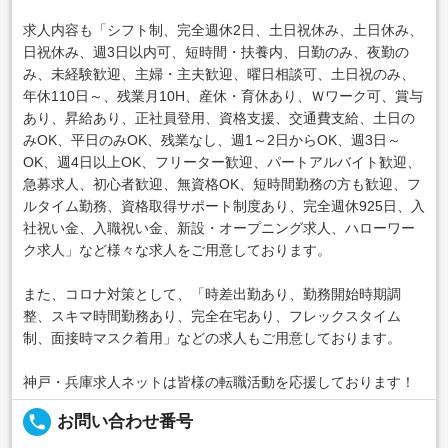
求人内容も「シフト制、完全週休2日、土日祝休み、土日休み、
日祝休み、週3日以内可、短時間・扶養内、日勤のみ、夜勤の
み、未経験歓迎、主婦・主夫歓迎、曜日相談可、土日祝のみ、
年休110日～、残業月10H、産休・育休あり、Ｗワーク可、賞与
あり、昇給あり、正社員登用、資格支援、交通費支給、土日の
みOK、平日のみOK、残業なし、週1～2日からOK、週3日～
OK、週4日以上OK、フリーター歓迎、パートアルバイト歓迎、
急募求人、初心者歓迎、無資格OK、短時間勤務の方も歓迎、フ
ルタイム勤務、資格取得サポート制度あり、完全週休925日、入
社祝い金、入職祝い金、新設・オープニング求人、ハローワー
ク求人」など様々な求人をご用意しております。
また、コロナ対策として、「時差出勤あり、勤務開始時期調
整、スキマ時間勤務あり、完全在宅あり、フレックスタイム
制、面接時マスク着用」などの求人もご用意しております。
神戸・兵庫求人ネットは皆様の転職活動を応援しております！
local_phone
お問い合わせ番号