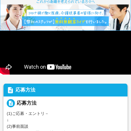
description
応募方法
description
応募方法
(1)ご応募・エントリ－
↓
(2)事前面談