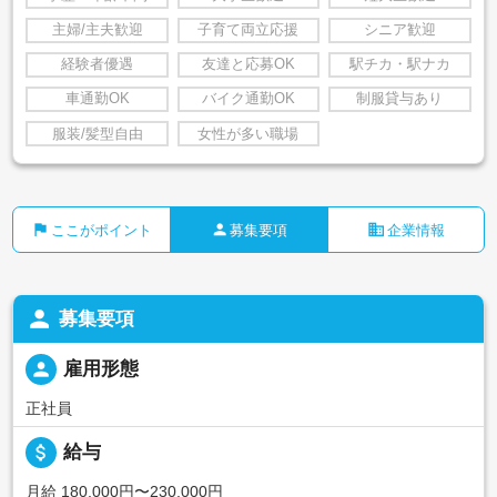
主婦/主夫歓迎
子育て両立応援
シニア歓迎
経験者優遇
友達と応募OK
駅チカ・駅ナカ
車通勤OK
バイク通勤OK
制服貸与あり
服装/髪型自由
女性が多い職場
flag
person
business
ここがポイント
募集要項
企業情報
person
募集要項
person
雇用形態
正社員
attach_money
給与
月給 180,000円〜230,000円