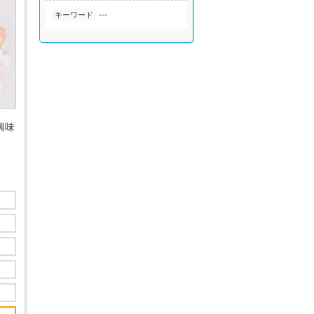
---
キーワード
興味