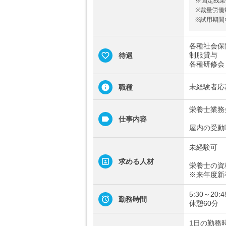
※固定残業
※裁量労働
※試用期間
各種社会保
制服貸与
待遇
各種研修会
未経験者応
職種
栄養士業務
仕事内容
屋内の受動
未経験可
求める人材
栄養士の資
※来年度新
5:30～20
勤務時間
休憩60分
1日の勤務