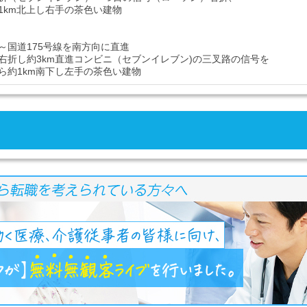
1km北上し右手の茶色い建物
～国道175号線を南方向に直進
右折し約3km直進コンビニ（セブンイレブン)の三叉路の信号を
ら約1km南下し左手の茶色い建物