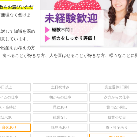
数をお選びいただ
て無理なく働けま
に対して知識を深め
用意しています。
や出産をお考えの方
 食べることが好きな方、人を喜ばせることが好きな方、様々なことに
4日以上
土日祝休み
完全週休2日制
イムの仕事
朝からの仕事
夕方からの仕事
入・高時給
昇給あり
賞与2か月以
払いOK
残業なし
残業少な目
・育休あり
託児所あり
寮・社宅あり