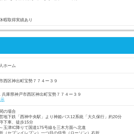
休暇取得実績あり
人ホーム
市西区神出町宝勢７７４ー３９
321 兵庫県神戸市西区神出町宝勢７７４ー３９
表示
関の場合
営地下鉄「西神中央駅」より神姫バス12系統「大久保行」約20分
停下車、徒歩15分
～玉津IC降りて国道175号線を三木方面へ北進
折（セブンイレブン）一つ目の信号（ローソン）右折、