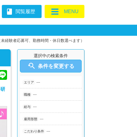
book
閲覧履歴
MENU
（未経験者応募可、勤務時間・休日数選べます）
選択中の検索条件

条件を変更する
---
エリア
♪研
---
職種
---
給与
---
雇用形態
---
こだわり条件