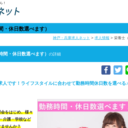
ら！
間・休日数選べます）
神戸・兵庫求人ネット
>
求人情報
>
栄養士
時間・休日数選べます）
の詳細
求人です！ライフスタイルに合わせて勤務時間休日数を選べる
習会をはじめ、様々
・介護・学校など
けませんか？