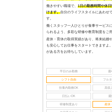
働きやすい職場で、
1日の勤務時間や休日
けます。
自分のライフスタイルにあわせ
す。
働くスタッフ一人ひとりが食事サービス
られるよう、多彩な研修や教育制度をご
産休・育休の取得実績があり、将来結婚
も安心してお仕事をスタートできますよ。
がある方をお待ちしています。
平日のみ勤務
週
シフト自由
フルタ
扶養内勤務OK
高収
日払いOK
週
研修制度あり
産休