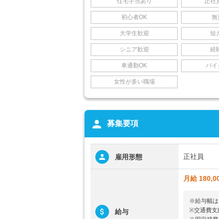
住宅手当あり
正社
初心者OK
無
大学生歓迎
短
シニア歓迎
経
車通勤OK
バイ
女性が多い職場
person
募集要項
正社員
雇用形態
月給 180,0
※給与幅は
※交通費支
給与