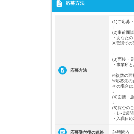
description
応募方法
(1)ご応募
↓
(2)事前面
・あなたの
※電話での
↓
(3)面接・
・事業所と
応募方法
※複数の面
※応募先の
その場合は
↓
(4)面接・
↓
(5)採否の
・1～2週
・入職日応
24時間内
応募受付後の連絡