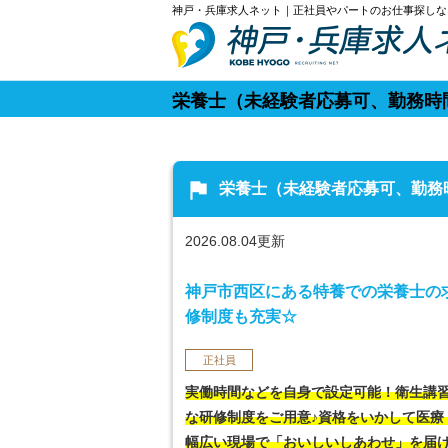
神戸・兵庫求人ネット｜正社員やパートのお仕事探しな
栄養士（未経験者応募可、勤務時
flag
栄養士（未経験者応募可、勤務
2026.08.04更新
神戸市西区にある特養での栄養士の
修制度も充実☆
正社員
実働時間などを自身で設定可能！衛生講
な研修制度をご用意♪資格をいかして医療
幅広い現場で「おいしいしあわせ」を届