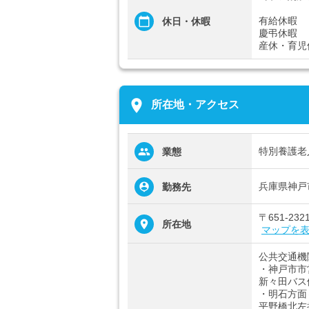
有給休暇
休日・休暇
慶弔休暇
産休・育児
place
所在地・アクセス
特別養護老
業態
兵庫県神戸
勤務先
〒651-2
所在地
マップを
公共交通機
・神戸市市
新々田バス
・明石方面
平野橋北左