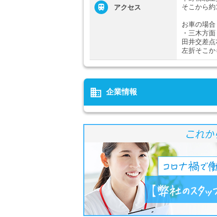
そこから約
アクセス
お車の場合
・三木方面
田井交差点
左折そこか
business
企業情報