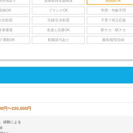
員登用あり
資格取得支援制度
未経験OK
資格OK
ブランクOK
学歴・年齢不問
大生歓迎
主婦/主夫歓迎
子育て両立応援
験者優遇
友達と応募OK
駅チカ・駅ナカ
ク通勤OK
制服貸与あり
服装/髪型自由
00円〜220,000円
、経験による
給