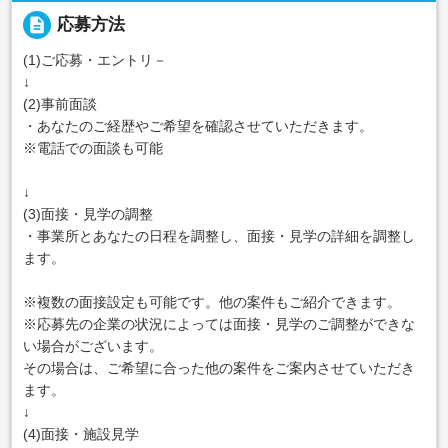
description
応募方法
(1)ご応募・エントリ－
↓
(2)事前面談
・あなたのご経歴やご希望を確認させていただきます。
※電話での面談も可能
↓
(3)面接・見学の調整
・事業所とあなたの日程を調整し、面接・見学の詳細を調整し
ます。
※複数の面接設定も可能です。他の案件もご紹介できます。
※応募先の企業の状況によっては面接・見学のご調整ができな
い場合がございます。
その場合は、ご希望に合った他の案件をご案内させていただき
ます。
↓
(4)面接・施設見学