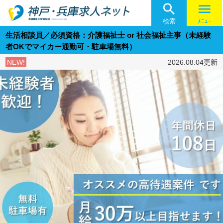

menu
検索
ﾒﾆｭｰ
生活相談員／必須資格：介護福祉士 or 社会福祉主事（未経験
者OKでマイカー通勤可・駐車場無料）
NEW!
2026.08.04更新