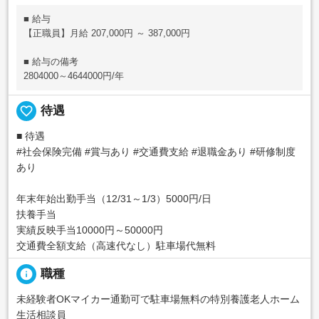
■ 給与
【正職員】月給 207,000円 ～ 387,000円
■ 給与の備考
2804000～4644000円/年
favorite_border
待遇
■ 待遇
#社会保険完備 #賞与あり #交通費支給 #退職金あり #研修制度
あり
年末年始出勤手当（12/31～1/3）5000円/日
扶養手当
実績反映手当10000円～50000円
交通費全額支給（高速代なし）駐車場代無料
info
職種
未経験者OKマイカー通勤可で駐車場無料の特別養護老人ホーム
生活相談員