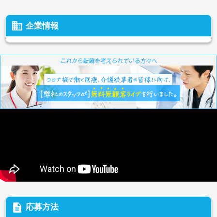
business
企業情報
description
応募方法