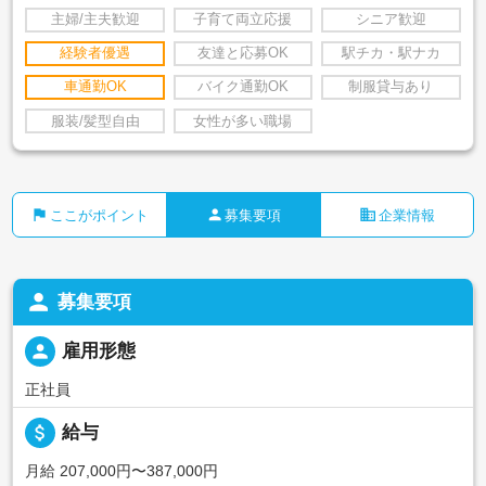
主婦/主夫歓迎
子育て両立応援
シニア歓迎
経験者優遇
友達と応募OK
駅チカ・駅ナカ
車通勤OK
バイク通勤OK
制服貸与あり
服装/髪型自由
女性が多い職場
flag
person
business
ここがポイント
募集要項
企業情報
person
募集要項
person
雇用形態
正社員
attach_money
給与
月給 207,000円〜387,000円