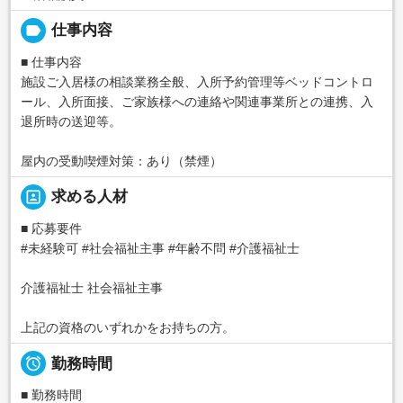
label
仕事内容
■ 仕事内容
施設ご入居様の相談業務全般、入所予約管理等ベッドコントロ
ール、入所面接、ご家族様への連絡や関連事業所との連携、入
退所時の送迎等。
屋内の受動喫煙対策：あり（禁煙）
portrait
求める人材
■ 応募要件
#未経験可 #社会福祉主事 #年齢不問 #介護福祉士
介護福祉士 社会福祉主事
上記の資格のいずれかをお持ちの方。

勤務時間
■ 勤務時間