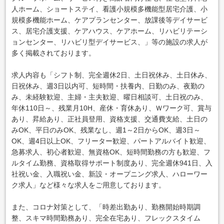
人ホーム、ショートステイ、看護小規模多機能型居宅介護、小
規模多機能ホーム、ケアプランセンター、放課後等デイサービ
ス、居宅介護支援、ケアハウス、ケアホーム、リハビリテーシ
ョンセンター、リハビリ型デイサービス、」等の施設の求人が
多く掲載されております。
求人内容も「シフト制、完全週休2日、土日祝休み、土日休み、
日祝休み、週3日以内可、短時間・扶養内、日勤のみ、夜勤の
み、未経験歓迎、主婦・主夫歓迎、曜日相談可、土日祝のみ、
年休110日～、残業月10H、産休・育休あり、Ｗワーク可、賞与
あり、昇給あり、正社員登用、資格支援、交通費支給、土日の
みOK、平日のみOK、残業なし、週1～2日からOK、週3日～
OK、週4日以上OK、フリーター歓迎、パートアルバイト歓迎、
急募求人、初心者歓迎、無資格OK、短時間勤務の方も歓迎、フ
ルタイム勤務、資格取得サポート制度あり、完全週休941日、入
社祝い金、入職祝い金、新設・オープニング求人、ハローワー
ク求人」など様々な求人をご用意しております。
また、コロナ対策として、「時差出勤あり、勤務開始時期調
整、スキマ時間勤務あり、完全在宅あり、フレックスタイム