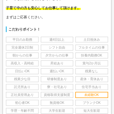
子育て中の方も安心してお仕事して頂けます。
まずはご応募ください。
こだわりポイント！
平日のみ勤務
週4日以上
土日祝休み
完全週休2日制
シフト自由
フルタイムの仕事
朝からの仕事
夕方からの仕事
扶養内勤務OK
高収入・高時給
昇給あり
賞与2か月以
日払いOK
週払いOK
残業なし
残業少な目
研修制度あり
産休・育休あり
託児所あり
寮・社宅あり
住宅手当あり
正社員登用あり
資格取得支援制度
未経験OK
初心者OK
無資格OK
ブランクOK
学歴・年齢不問
大学生歓迎
短大生歓迎