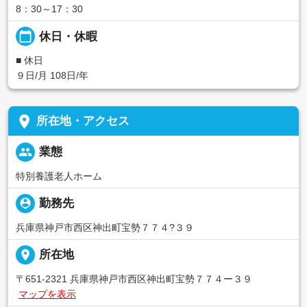
8：30～17：30
calendar_today
休日・休暇
■ 休日
９日/月 108日/年
place
所在地・アクセス
people
業態
特別養護老人ホーム
person_pin
勤務先
兵庫県神戸市西区神出町宝勢７７４?３９
place
所在地
〒651-2321 兵庫県神戸市西区神出町宝勢７７４ー３９
マップを表示