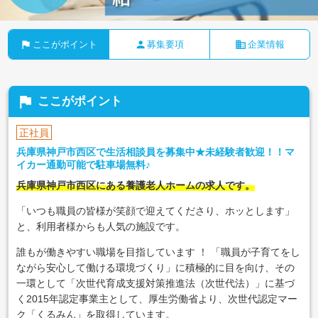
flag
person
business
ここがポイント
募集要項
企業情報
flag
ここがポイント
正社員
兵庫県神戸市西区で生活相談員を募集中★未経験者歓迎！！マ
イカー通勤可能で駐車場無料♪
兵庫県神戸市西区にある養護老人ホームの求人です。
「いつも職員の皆様が笑顔で迎えてくださり、ホッとします」
と、利用者様からも人気の施設です。
誰もが働きやすい職場を目指しています
！ 「職員が子育てをし
ながら安心して働ける環境づくり」に積極的に目を向け、その
一環として「次世代育成支援対策推進法（次世代法）」に基づ
く2015年認定事業主として、厚生労働省より、次世代認定マー
ク「くるみん」を取得しています。