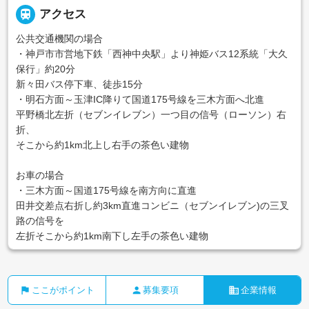

アクセス
公共交通機関の場合
・神戸市市営地下鉄「西神中央駅」より神姫バス12系統「大久
保行」約20分
新々田バス停下車、徒歩15分
・明石方面～玉津IC降りて国道175号線を三木方面へ北進
平野橋北左折（セブンイレブン）一つ目の信号（ローソン）右
折、
そこから約1km北上し右手の茶色い建物
お車の場合
・三木方面～国道175号線を南方向に直進
田井交差点右折し約3km直進コンビニ（セブンイレブン)の三叉
路の信号を
左折そこから約1km南下し左手の茶色い建物
flag
person
business
ここがポイント
募集要項
企業情報