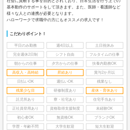
社会に貢献する事を目的とされており、日常生活を行う上での
基本動作のサポートをして頂きます。また、医師・看護師など
様々な人との連携が必要となります。
ハローワークで求職中の方にもオススメの求人です！
こだわりポイント！
平日のみ勤務
週4日以上
土日祝休み
完全週休2日制
シフト自由
フルタイムの仕事
朝からの仕事
夕方からの仕事
扶養内勤務OK
高収入・高時給
昇給あり
賞与2か月以
日払いOK
週払いOK
残業なし
残業少な目
研修制度あり
産休・育休あり
託児所あり
寮・社宅あり
住宅手当あり
正社員登用あり
資格取得支援制度
未経験OK
初心者OK
無資格OK
ブランクOK
学歴・年齢不問
大学生歓迎
短大生歓迎