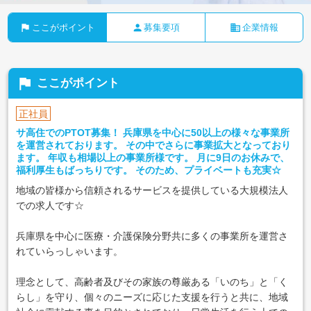
flag
person
business
ここがポイント
募集要項
企業情報
flag
ここがポイント
正社員
サ高住でのPTOT募集！ 兵庫県を中心に50以上の様々な事業所
を運営されております。 その中でさらに事業拡大となっており
ます。 年収も相場以上の事業所様です。 月に9日のお休みで、
福利厚生もばっちりです。 そのため、プライベートも充実☆
地域の皆様から信頼されるサービスを提供している大規模法人
での求人です☆
兵庫県を中心に医療・介護保険分野共に多くの事業所を運営さ
れていらっしゃいます。
理念として、高齢者及びその家族の尊厳ある「いのち」と「く
らし」を守り、個々のニーズに応じた支援を行うと共に、地域