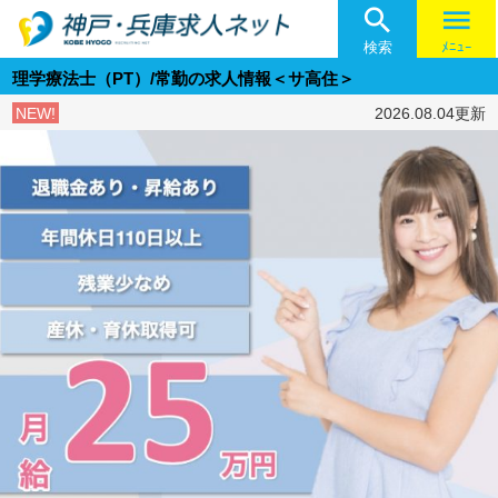

menu
検索
ﾒﾆｭｰ
理学療法士（PT）/常勤の求人情報＜サ高住＞
NEW!
2026.08.04更新