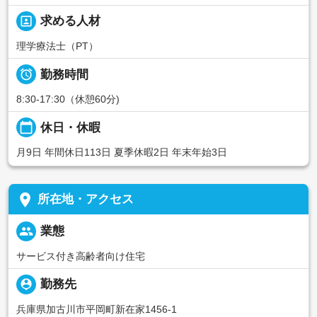
portrait
求める人材
理学療法士（PT）

勤務時間
8:30-17:30（休憩60分)
calendar_today
休日・休暇
月9日 年間休日113日 夏季休暇2日 年末年始3日
place
所在地・アクセス
people
業態
サービス付き高齢者向け住宅
person_pin
勤務先
兵庫県加古川市平岡町新在家1456-1