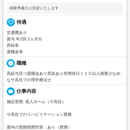
経験考慮の上決定いたします
favorite_border
待遇
交通費あり
賞与 年2回 2ヵ月分
昇給有
退職金有
info
職種
高給与且つ退職金あり昇給あり年間休日１１０以上残業少なめ
なサ高住での理学療法士
label
仕事内容
施設形態: 老人ホーム（サ高住）
サ高住でのリハビリテーション業務
屋内の受動喫煙対策：あり（禁煙）