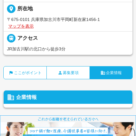
place
所在地
〒675-0101 兵庫県加古川市平岡町新在家1456-1
マップを表示

アクセス
JR加古川駅の北口から徒歩3分
flag
person
business
ここがポイント
募集要項
企業情報
business
企業情報