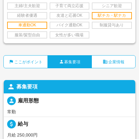
主婦/主夫歓迎
子育て両立応援
シニア歓迎
経験者優遇
友達と応募OK
駅チカ・駅ナカ
車通勤OK
バイク通勤OK
制服貸与あり
服装/髪型自由
女性が多い職場
flag
person
business
ここがポイント
募集要項
企業情報
person
募集要項
person
雇用形態
常勤
attach_money
給与
月給 250,000円