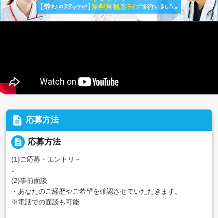
description
応募方法
description
応募方法
(1)ご応募・エントリ－
↓
(2)事前面談
・あなたのご経歴やご希望を確認させていただきます。
※電話での面談も可能