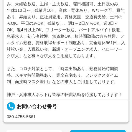
み、未経験歓迎、主婦・主夫歓迎、曜日相談可、土日祝のみ、
年休110日～、残業月10H、産休・育休あり、Ｗワーク可、賞与
あり、昇給あり、正社員登用、資格支援、交通費支給、土日の
みOK、平日のみOK、残業なし、週1～2日からOK、週3日～
OK、週4日以上OK、フリーター歓迎、パートアルバイト歓迎、
急募求人、初心者歓迎、無資格OK、短時間勤務の方も歓迎、フ
ルタイム勤務、資格取得サポート制度あり、完全週休961日、入
社祝い金、入職祝い金、新設・オープニング求人、ハローワー
ク求人」など様々な求人をご用意しております。
また、コロナ対策として、「時差出勤あり、勤務開始時期調
整、スキマ時間勤務あり、完全在宅あり、フレックスタイム
制、面接時マスク着用」などの求人もご用意しております。
神戸・兵庫求人ネットは皆様の転職活動を応援しております！
local_phone
お問い合わせ番号
080-4755-5661