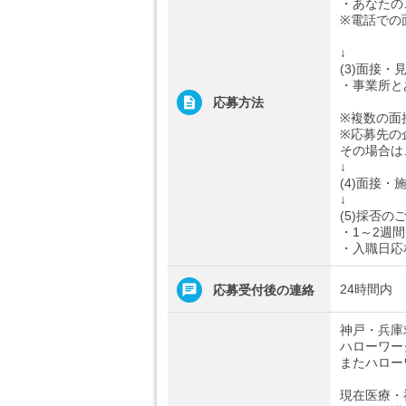
・あなたの
※電話での
↓
(3)面接・
・事業所と
応募方法
※複数の面
※応募先の
その場合は
↓
(4)面接・
↓
(5)採否の
・1～2週
・入職日応
24時間内
応募受付後の連絡
神戸・兵庫
ハローワー
またハロー
現在医療・