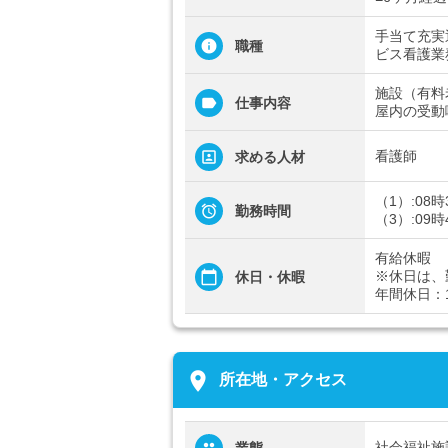
手当て充実
職種
ビス看護業
施設（有料
仕事内容
屋内の受動
看護師
求める人材
（1）:08
勤務時間
（3）:09
有給休暇
※休日は、
休日・休暇
年間休日：1
place
所在地・アクセス
社会福祉施