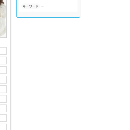
---
キーワード