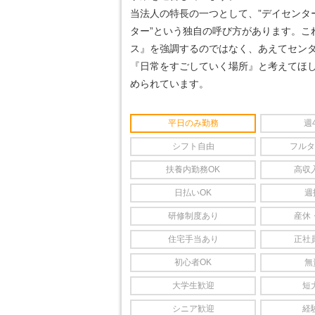
当法人の特長の一つとして、”デイセンター
ター”という独自の呼び方があります。こ
ス』を強調するのではなく、あえてセン
『日常をすごしていく場所』と考えてほ
められています。
平日のみ勤務
週
シフト自由
フルタ
扶養内勤務OK
高収
日払いOK
週
研修制度あり
産休
住宅手当あり
正社
初心者OK
無
大学生歓迎
短
シニア歓迎
経