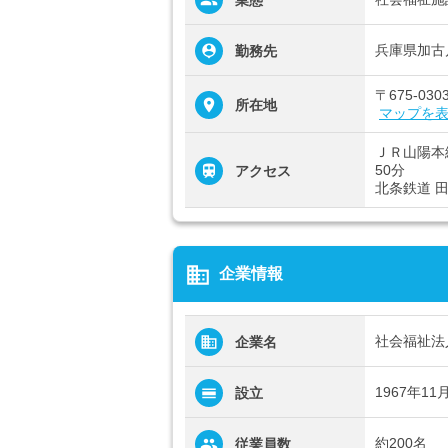
業態
兵庫県加古
勤務先
〒675-0
所在地
マップを
ＪＲ山陽本
50分
アクセス
北条鉄道 田
business
企業情報
社会福祉法
企業名
1967年11
設立
約200名
従業員数