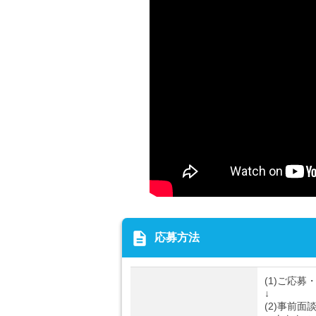
description
応募方法
(1)ご応募
↓
(2)事前面