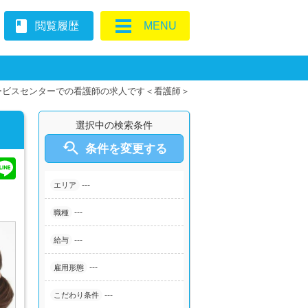
book
閲覧履歴
MENU
ービスセンターでの看護師の求人です＜看護師＞
選択中の検索条件

条件を変更する
---
エリア
---
職種
---
給与
---
雇用形態
---
こだわり条件