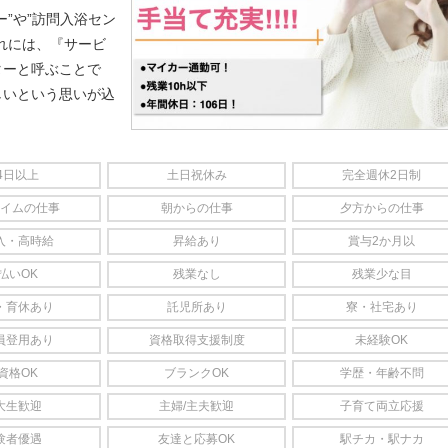
”や”訪問入浴セン
れには、『サービ
ターと呼ぶことで
しいという思いが込
4日以上
土日祝休み
完全週休2日制
イムの仕事
朝からの仕事
夕方からの仕事
入・高時給
昇給あり
賞与2か月以
払いOK
残業なし
残業少な目
・育休あり
託児所あり
寮・社宅あり
員登用あり
資格取得支援制度
未経験OK
資格OK
ブランクOK
学歴・年齢不問
大生歓迎
主婦/主夫歓迎
子育て両立応援
験者優遇
友達と応募OK
駅チカ・駅ナカ