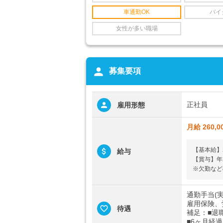
車通勤OK
バイ
女性が多い職場
person
募集要項
正社員
雇用形態
月給 260,0
【基本給】23
給与
【賞与】年
※欠勤など
通勤手当(実
雇用保険、
待遇
補足：■退
■6ヶ月経