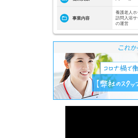
養護老人ホ
訪問入浴サ
事業内容
の運営