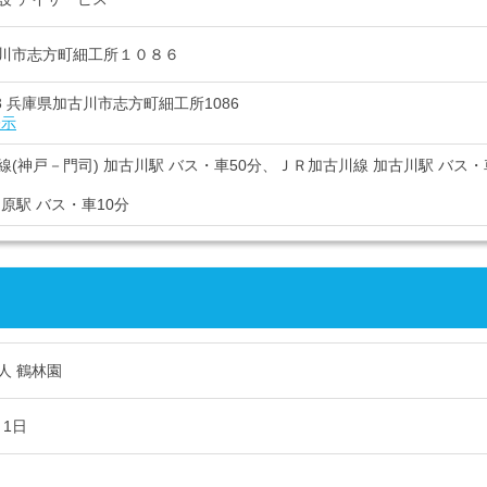
川市志方町細工所１０８６
303 兵庫県加古川市志方町細工所1086
表示
線(神戸－門司) 加古川駅 バス・車50分、ＪＲ加古川線 加古川駅 バス・
原駅 バス・車10分
人 鶴林園
月1日